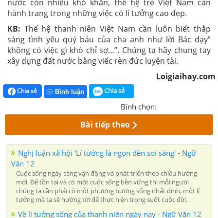
nước còn nhiều khó khăn, thế hệ trẻ
Việt Nam
cần
hành trang trong những việc có lí tưởng cao đẹp.
KB:
Thế hệ thanh niên
Việt Nam
cần luôn biết thắp
sáng tình yêu quý báu của cha anh như lời Bác dạy”
không có việc gì khó chỉ sợ…”. Chúng ta hãy chung tay
xây dựng đất nước bằng viếc rèn đức luyện tài.
Loigiaihay.com
Chia sẻ
Chia sẻ
Bình luận
Bình chọn:
Bài tiếp theo
Nghị luận xã hội ‘Lí tưởng là ngọn đèn soi sáng’ - Ngữ
Văn 12
Cuộc sống ngày càng vận động và phát triển theo chiều hướng
mới. Để tồn tại và có một cuộc sống bền vững thì mỗi người
chúng ta cần phải có một phương hướng sống nhất định, một lí
tưởng mà ta sẽ hướng tới để thực hiện trong suốt cuộc đời.
Về lí tưởng sống của thanh niên ngày nay - Ngữ Văn 12