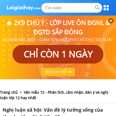
🔥 2K9 CHÚ Ý - LỚP LIVE ÔN ĐGNL &
ĐGTD SẮP ĐÓNG
ƯU ĐÃI ĐẶC BIỆT - GIẢM 50% HỌC PHÍ CHỈ CHO 300 SUẤT
CHỈ CÒN 1 NGÀY
XEM CHI TIẾT
Trang chủ
Văn mẫu 12 - Phân tích, cảm nhận, dàn ý và nghị
luận lớp 12 hay nhất
Nghị luận xã hội: Vấn đề lý tưởng sống của