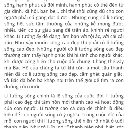
sống hạnh phúc cả đời mình. hạnh phúc có thể đến từ
gia đình, xã hội, ban bè,.. chỉ thế thôi cũng đủ cho con
người phải cố gắng đạt được . Nhưng cũng có lí tưởng
sống hết sức tầm thường của những kẻ mong được
nhiều tiến có sự giàu sang để trấn áp, khinh rẻ người
khác. Lí tưởng ấy dễ dàng làm bạn với tội ác, với cái cái
xấu. Như vậy muốn sống cao đẹp thì phải có lí tưởng
sống cao đẹp. Những người có lí tưởng sống cao đẹp
thường cảm thấy hạnh phúc khi hi sinh cho người khác,
khi được cống hiến cho cuộc đời chung. Chẳng thế vậy
mà Bác Hồ của chúng ta từ khi còn là một cậu thanh
niên đã có lí tưởng sống cao đẹp, căm ghét quân giặc,
và Bác đã bôn ba khắp nơi trên thế giới để tìm ra con
đường cứu nước
Lí tưởng sống chính là lẽ sống của cuộc đời, lí tưởng
phải cao đẹp thì tâm hồn mới thanh cao và hoạt động
của con người. Lí tưởng cao cả đẹp đẽ chính là điều
kiện để con người sống có ý nghĩa. Trong cuộc đời của
mỗi con người thì lí tưởng sống thể hiện rõ nhất ở tuổi
thanh niên. Như tố Hữu nói: ” thanh niên phải biết ước