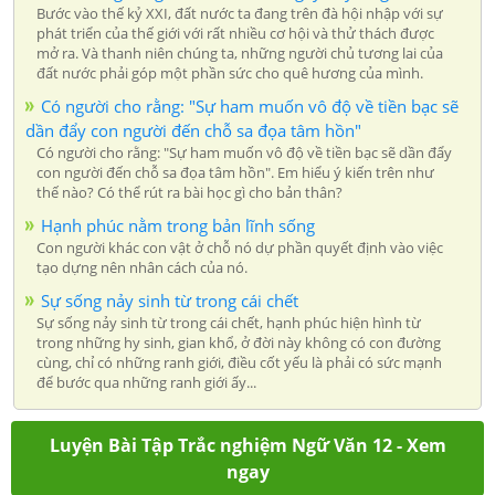
Bước vào thế kỷ XXI, đất nước ta đang trên đà hội nhập với sự
phát triển của thế giới với rất nhiều cơ hội và thử thách được
mở ra. Và thanh niên chúng ta, những người chủ tương lai của
đất nước phải góp một phần sức cho quê hương của mình.
Có người cho rằng: "Sự ham muốn vô độ về tiền bạc sẽ
dần đẩy con người đến chỗ sa đọa tâm hồn"
Có người cho rằng: "Sự ham muốn vô độ về tiền bạc sẽ dần đẩy
con người đến chỗ sa đọa tâm hồn". Em hiểu ý kiến trên như
thế nào? Có thể rút ra bài học gì cho bản thân?
Hạnh phúc nằm trong bản lĩnh sống
Con người khác con vật ở chỗ nó dự phần quyết định vào việc
tạo dựng nên nhân cách của nó.
Sự sống nảy sinh từ trong cái chết
Sự sống nảy sinh từ trong cái chết, hạnh phúc hiện hình từ
trong những hy sinh, gian khổ, ở đời này không có con đường
cùng, chỉ có những ranh giới, điều cốt yếu là phải có sức mạnh
để bước qua những ranh giới ấy...
Luyện Bài Tập Trắc nghiệm Ngữ Văn 12 - Xem
ngay