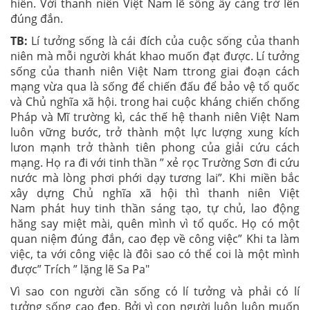
hiến. Với thanh niên Việt Nam lẽ sống ấy càng trở lên
đúng đắn.
TB:
Lí tưởng sống là cái đích của cuộc sống của thanh
niên mà mỗi người khát khao muốn đạt được. Lí tưởng
sống của thanh niên
Việt Nam
ttrong giai đoạn cách
mạng vừa qua là sống để chiến đấu để bảo vệ tổ quốc
và Chủ nghĩa xã hội. trong hai cuộc kháng chiến chống
Pháp và Mĩ trường kì, các thế hệ thanh niên Việt Nam
luôn vững bước, trở thành một lực lượng xung kích
lưon mạnh trở thành tiên phong của giải cứu cách
mạng. Họ ra đi với tinh thần ” xẻ rọc Trường Sơn đi cứu
nước mà lòng phơi phới dạy tương lai”. Khi miền bắc
xây dựng
Chủ nghĩa xã hội
thì thanh niên
Việt
Nam
phát huy tinh thần sáng tạo, tự chủ, lao động
hăng say miệt mài, quên mình vì tổ quốc. Họ có một
quan niệm đúng đắn, cao đẹp về công việc” Khi ta làm
việc, ta với công việc là đôi sao có thể coi là một mình
được” Trích ” lặng lẽ Sa Pa"
Vì sao con người cần sống có lí tưởng và phải có lí
tưởng sống cao đẹp. Bởi vì con người luôn luôn muốn