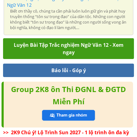
Ngữ Văn 12
Biết ơn thầy cô, chúng ta cần phải luôn luôn giữ gìn và phát huy
truyền thống “tôn sư trọng đạo” của dân tộc. Những con người
không biết “tôn sư trọng đạo” là những con người sống vong ân
bội nghĩa, không có đạo lí làm người,...
Luyện Bài Tập Trắc nghiệm Ngữ Văn 12 - Xem
ngay
Báo lỗi - Góp ý
Group 2K8 ôn Thi ĐGNL & ĐGTD
Miễn Phí
>> 2K9 Chú ý! Lộ Trình Sun 2027 - 1 lộ trình ôn đa kỳ