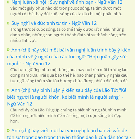
Nghị luận xã hội : Suy nghĩ về tình bạn - Ngữ Văn 12
Vào một giây phút nào đó trong cuộc sống, ta tìm được một
người có thể thay đổi cuộc sống của ta dù chỉ một phần nhỏ.
Suy nghĩ về đức tính tự tin - Ngữ Văn 12
Trong thực tế cuộc sống, ta có thể thấy được rất nhiều những
danh nhân, những con người thành đạt với sự thành công trên
nhiều lĩnh vực.
Anh (chị) hãy viết một bài văn nghị luận trình bày ý kiến
của mình về ý nghĩa của câu tục ngữ: "Hợp quần gây sức
mạnh" - Ngữ Văn 12
Câu tục ngữ đẹp như một bông hoa nảy nở trên môi trường lao
động năm xưa. Trải qua bao thế hệ, bao tháng năm, ý nghĩa câu
tục ngữ càng thêm sắc tỏa hương chứa đựng nhiều điều đẹp đẽ.
Anh (chị) hãy bình luận ý kiến sau đây của Lão Tử: "Kẻ
biết người là người khôn, kẻ biết mình là người sáng" -
Ngữ Văn 12
Câu nói ấy của Lão Tử giúp chúng ta biết nhìn người, nhìn mình
để hiểu người, hiểu mình để mà sống một cuộc sống tốt đẹp
hơn.
Anh (chị) hãy viết một bài văn nghị luận bàn về vấn đề
tôn sư trọng đạo trong truyền thống đạo lí của dân tộc ta -