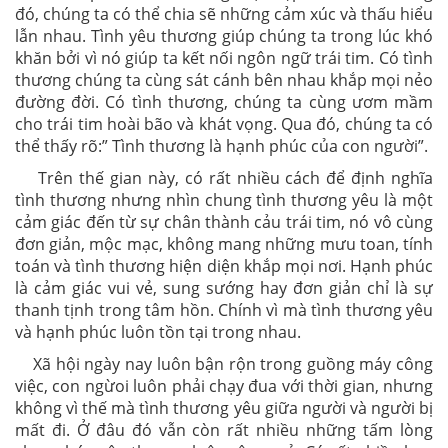
đó, chúng ta có thể chia sẽ những cảm xúc và thấu hiểu
lẫn nhau. Tình yêu thương giúp chúng ta trong lúc khó
khăn bởi vì nó giúp ta kết nối ngôn ngữ trái tim. Có tình
thương chúng ta cùng sát cánh bên nhau khắp mọi nẻo
đường đời. Có tình thương, chúng ta cùng ươm mầm
cho trái tim hoài bão và khát vọng. Qua đó, chúng ta có
thể thấy rõ:” Tình thương là hạnh phúc của con người”.
Trên thế gian này, có rất nhiều cách để định nghĩa
tình thương nhưng nhìn chung tình thương yêu là một
cảm giác đến từ sự chân thành cảu trái tim, nó vô cùng
đơn giản, mộc mạc, không mang những mưu toan, tính
toán và tình thương hiện diện khắp mọi nơi. Hạnh phúc
là cảm giác vui vẻ, sung sướng hay đơn giản chỉ là sự
thanh tịnh trong tâm hồn. Chính vì mà tình thương yêu
và hạnh phúc luôn tồn tại trong nhau.
Xã hội ngày nay luôn bận rộn trong guồng máy công
việc, con ngừoi luôn phải chạy đua với thời gian, nhưng
không vì thế mà tình thương yêu giữa người và người bị
mất đi. Ở đâu đó vẫn còn rất nhiều những tấm lòng