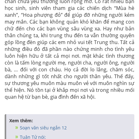
chan chứa yêu thương luôn rộng mở. Có rất nhiều bạn
học sinh, sinh viên tham gia các chiến dịch “Mùa hè
xanh”, “Hoa phượng đỏ” để giúp đỡ những người kém
may mắn. Các bạn không quản khó khăn để mang con
chữ đến cho các bạn vùng sâu vùng xa. Hay như bản
thân chúng ta, khi trung thu đến ta vẫn thường quyên
góp lồng đèn giúp các em nhỏ vui tết Trung thu. Tất cả
những điều đó đã phần nào chứng minh cho tình yêu
luôn hiện hữu ở tất cả mọi nơi. mặt khác tình thương
còn là tấm lòng người mẹ, người cha, người ông, người
bà, … đối với con cháu. Họ cả đời lo lắng, chăm sóc,
dành những gì tốt nhất cho người thân yêu. Thế đấy,
sự thương yêu muôn màu muôn vẻ với muôn nghìn sự
thể hiện. Nó tồn tại ở khắp mọi nơi và trong nhiều mối
quan hệ từ bạn bè, gia đình đến xã hội.
Xem thêm:
Soạn văn siêu ngắn 12
Tuân Tử nói: