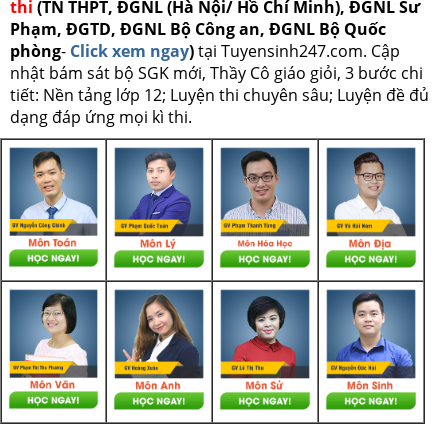
thi
(TN THPT, ĐGNL (Hà Nội/ Hồ Chí Minh), ĐGNL Sư
Phạm, ĐGTD, ĐGNL Bộ Công an, ĐGNL Bộ Quốc
phòng
-
Click xem ngay
)
tại Tuyensinh247.com.
Cập
nhật bám sát bộ SGK mới, Thầy Cô giáo giỏi, 3 bước chi
tiết: Nền tảng lớp 12; Luyện thi chuyên sâu; Luyện đề đủ
dạng đáp ứng mọi kì thi.