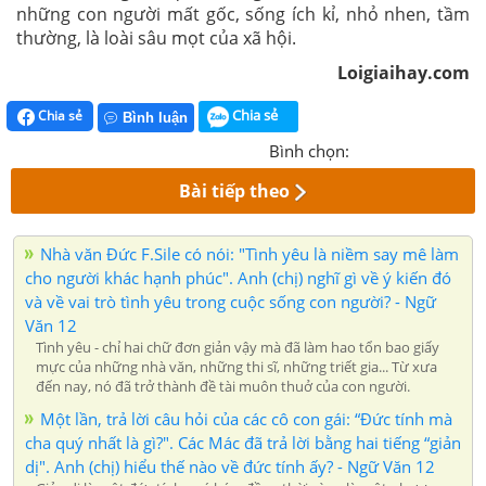
những con người mất gốc, sống ích kỉ, nhỏ nhen, tầm
thường, là loài sâu mọt của xã hội.
Loigiaihay.com
Chia sẻ
Chia sẻ
Bình luận
Bình chọn:
Bài tiếp theo
Nhà văn Đức F.Sile có nói: "Tình yêu là niềm say mê làm
cho người khác hạnh phúc". Anh (chị) nghĩ gì về ý kiến đó
và về vai trò tình yêu trong cuộc sống con người? - Ngữ
Văn 12
Tình yêu - chỉ hai chữ đơn giản vậy mà đã làm hao tổn bao giấy
mực của những nhà văn, những thi sĩ, những triết gia... Từ xưa
đến nay, nó đã trở thành đề tài muôn thuở của con người.
Một lần, trả lời câu hỏi của các cô con gái: “Đức tính mà
cha quý nhất là gì?". Các Mác đã trả lời bằng hai tiếng “giản
dị". Anh (chị) hiểu thế nào về đức tính ấy? - Ngữ Văn 12