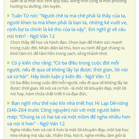
Giản dị là một đức tính quý báu, đồng thời cùng là một phương
hướng tu dưỡng, rèn luyện.
Tuân Tử nói: "Người chê ta mà chê phải là thầy của ta,
người khen ta mà khen phải là bạn ta, những kẻ vuốt ve,
nịnh bợ ta chính là kẻ thù của ta vậy". Em nghĩ gì về câu
nói trên? - Ngữ Văn 12
Chọn thầy để học và hành đạo. Chọn bạn để thêm sức mạnh
trong cuộc đời. Nhận diện kẻ thù, bọn xu nịnh để gạt chúng ra
khỏi tâm trí, để tâm hồn trong sạch, sống thảnh thơi.
Có ý kiến cho rằng: “Có ba điều trong cuộc đời mỗi
người, nếu đi qua sẽ không lấy lại được: thời gian, lời nói
và cơ hội". Hãy bình luận ý kiến đó - Ngữ Văn 12
Có ba điều trong cuộc đời mỗi người, nếu đi qua sẽ không lấy lại
được: thời gian, lời nói và cơ hội - là một lời khuyên đẹp, một lời
nói hay, hàm chứa chất triết lí và đạo đức.
Bạn nghĩ như thế nào khi nhà triết học Hi Lạp Dê-nông
(346-264 trước Công nguyên) nói với một người bẻm
mép: “Chúng ta có hai tai và một mồm để nghe nhiều hơn
và nói ít hơn" - Ngữ Văn 12
Nghe nhiều hơn và nói ít hơn là một lời khuyên đẹp, một bài học
nhẹ nhàng mà sâu sắc, thấm thía. Nói ít, nghe nhiều, làm giỏi là