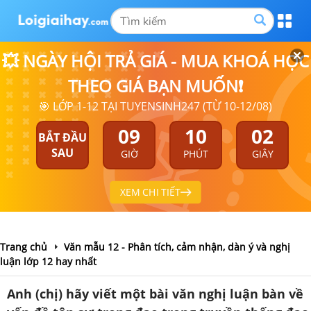
💥 NGÀY HỘI TRẢ GIÁ - MUA KHOÁ HỌC
THEO GIÁ BẠN MUỐN❗
🎯 LỚP 1-12 TẠI TUYENSINH247 (TỪ 10-12/08)
09
10
02
BẮT ĐẦU
SAU
GIỜ
PHÚT
GIÂY
XEM CHI TIẾT
Trang chủ
Văn mẫu 12 - Phân tích, cảm nhận, dàn ý và nghị
luận lớp 12 hay nhất
Anh (chị) hãy viết một bài văn nghị luận bàn về