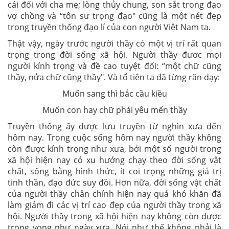
cái đối với cha mẹ; lòng thủy chung, son sắt trong đạo
vợ chồng và
“tôn sư trọng đạo"
cũng là một nét đẹp
trong truyền thống đạo lí của con người Việt Nam ta.
Thật vậy, ngày trước người thầy có một vị trí rất quan
trọng trong đời sống xã hội. Người thầy đươc mọi
người kính trọng và đề cao tuyệt đối: “một
chữ cũng
thầy, nửa chữ cũng thầy".
Và tổ tiên ta đã từng răn dạy:
Muốn sang thì bắc cầu kiều
Muốn con hay chữ phải yêu mến thầy
Truyền thống ấy được lưu truyền từ nghìn xưa đến
hôm nay. Trong cuộc sống hôm nay người thầy không
còn được kính trọng như xưa, bởi một số người trong
xã hội hiện nay có xu hướng chạy theo đời sống vật
chất, sống bằng hình thức, ít coi trọng những giá trị
tinh thần, đạo đức suy đồi. Hơn nữa, đời sống vật chất
của người thầy chân chính hiện nay quá khó khăn đã
làm giảm đi các vị trí cao đẹp của người thầy trong xã
hội. Người thầy trong xã hội hiện nay không còn được
trọng vọng như ngày xưa. Nói như thế không phải là