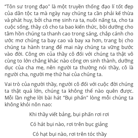
“Tôn sư trọng đạo"
là một truyền thống đạo lí tốt đẹp
của dân tộc ta mà ngày nay chúng ta cần phải kế thừa
và phát huy, bởi cha mẹ sinh ra ta, nuôi nấng ta, cho ta
cuộc sống, thầy cô cho ta bao kiến thức, bồi dưỡng cho
tâm hồn chúng ta thanh cao trong sáng, chắp cánh cho
ước mơ chúng ta bay cao và bay
xa hơn, trang bị cho
chúng ta hành trang để mai này chúng ta vững bước
vào đời. Công ơn của thầy cô đối với chúng ta thật vô
cùng to lớn chẳng khác nào công ơn sinh thành, dưỡng
dục của cha mẹ, nên người ta thường nói thầy, cô là
người cha, người mẹ thứ hai của chúng ta.
Vai trò của người thầy, người cô đối với cuộc đời chúng
ta thật quá lớn, chúng ta không thể nào quên được.
Mỗi lần nghe lời bài hát
“Bụi phấn"
lòng mỗi chúng ta
không khỏi nôn nao:
Khi thầy viết bảng, bụi phấn rơi rơi
Có hát bụi nào, rơi trên bục giảng
Có hạt bụi nào, rơi trên tóc thầy