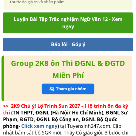
thước đo giá trị và nhân phẩm.
Luyện Bài Tập Trắc nghiệm Ngữ Văn 12 - Xem
ngay
Báo lỗi - Góp ý
Group 2K8 ôn Thi ĐGNL & ĐGTD
Miễn Phí
>> 2K9 Chú ý! Lộ Trình Sun 2027 - 1 lộ trình ôn đa kỳ
thi
(TN THPT, ĐGNL (Hà Nội/ Hồ Chí Minh), ĐGNL Sư
Phạm, ĐGTD, ĐGNL Bộ Công an, ĐGNL Bộ Quốc
phòng
-
Click xem ngay
)
tại Tuyensinh247.com.
Cập
nhật bám sát bộ SGK mới, Thầy Cô giáo giỏi, 3 bước chi