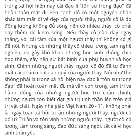
trong xã hội hiện nay cái đạo lí
“tôn sư trọng đạo"
đã
hoàn toàn mất đi. Bên cạnh đó có một nguyên nhân
khác làm mất đi vẻ đẹp của người thầy, người cô là do
đồng lương không đủ sống nên có nhiều thầy, cô phải
dạy thêm để kiếm sống. Nếu thầy cô nào dạy ngay
thẳng, với cái tâm của một người thầy thì không có gì
để nói. Nhưng có những thầy cô thiếu lương tâm nghề
nghiệp, đã gây khó khăn những học sinh không chịu
học thêm, gây nên sự bất bình của phụ huynh và học
sinh. Chính những người thầy, người cô đó đã tự đánh
mất cái phẩm chất cao quý của người thầy. Nói như thế
không phải là trong xã hội hiện nay đạo lí
“tôn sư trọng
đạo"
đã hoàn toàn mất đi, mà vẫn còn trong tâm trí và
hành động của những người học trò chân chính,
những người còn biết đặt giá trị tinh thần lên trên giá
trị vật chất. Ngày nhà giáo Việt Nam 20 - 11, không phải
là ngày toàn xã hội tri ân những người thầy, người cô
đó ư? Tri ân và tôn vinh những người thầy, người cô có
lương tâm trong sáng, đạo đức sáng ngời, tất cả vì học
sinh thân yêu.