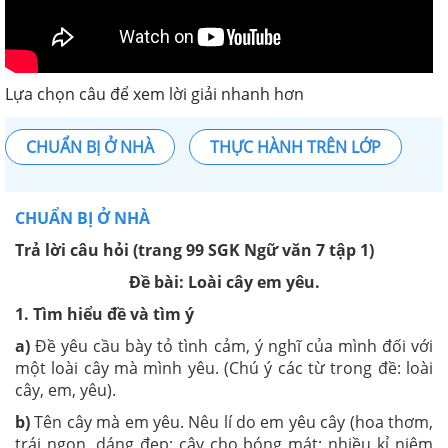
Lựa chọn câu để xem lời giải nhanh hơn
CHUẨN BỊ Ở NHÀ
THỰC HÀNH TRÊN LỚP
CHUẨN BỊ Ở NHÀ
Trả lời câu hỏi (trang 99 SGK Ngữ văn 7 tập 1)
Đề bài: Loài cây em yêu.
1. Tìm hiểu đề và tìm ý
a)
Đề yêu cầu bày tỏ tình cảm, ý nghĩ của mình đối với
một loài cây mà mình yêu. (Chú ý các từ trong đề: loài
cây, em, yêu).
b)
Tên cây mà em yêu. Nêu lí do em yêu cây (hoa thơm,
trái ngon, dáng đẹp; cây cho bóng mát; nhiều kỉ niệm