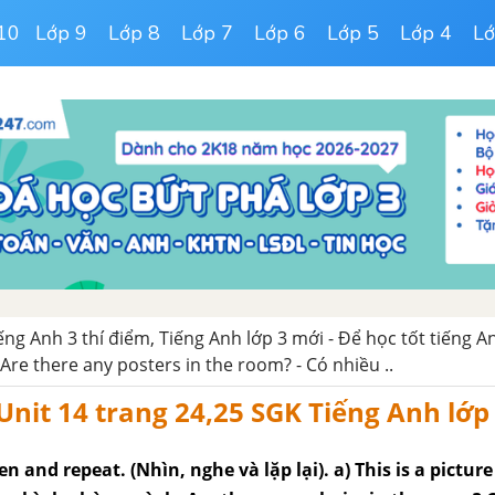
10
Lớp 9
Lớp 8
Lớp 7
Lớp 6
Lớp 5
Lớp 4
Lớ
iếng Anh 3 thí điểm, Tiếng Anh lớp 3 mới - Để học tốt tiếng An
 Are there any posters in the room? - Có nhiều ..
 Unit 14 trang 24,25 SGK Tiếng Anh lớp
ten and repeat. (Nhìn, nghe và lặp lại). a) This is a pictur