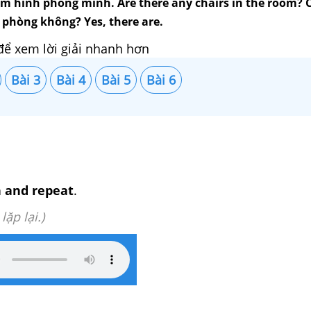
ấm hình phòng mình. Are there any chairs in the room? 
 phòng không? Yes, there are.
để xem lời giải nhanh hơn
Bài 3
Bài 4
Bài 5
Bài 6
en and repeat
.
lặp lại.)