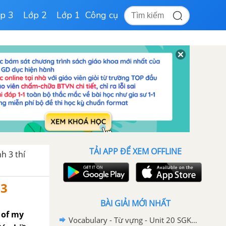
p 3
Lớp 2
Lớp 1
Công cụ
TẢI APP ĐỂ XEM OFFLINE
h 3 thí
 3
BÀI GIẢI MỚI NHẤT
e of my
Vocabulary - Từ vựng - Unit 20 SGK Tiếng Anh 3 mới