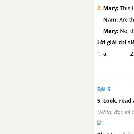
2.
Mary:
This 
Nam:
Are th
Mary:
No, th
Lời giải chi ti
1. a 2.
Bài 5
5. Look, read
(Nhìn, đọc và v