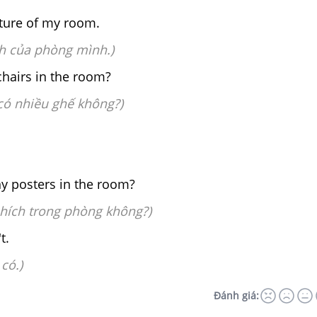
cture of my room.
nh của phòng mình.)
chairs in the room?
có nhiều ghế không?)
ny posters in the room?
phích trong phòng không?)
t.
có.)
Đánh giá: