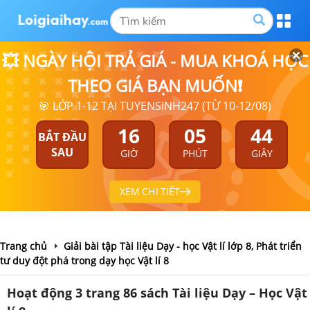
💥 NGÀY HỘI TRẢ GIÁ - MUA KHOÁ HỌC
THEO GIÁ BẠN MUỐN❗
🎯 LỚP 1-12 TẠI TUYENSINH247 (TỪ 10-12/08)
16
05
43
BẮT ĐẦU
SAU
GIỜ
PHÚT
GIÂY
XEM CHI TIẾT
Trang chủ
Giải bài tập Tài liệu Dạy - học Vật lí lớp 8, Phát triển
tư duy đột phá trong dạy học Vật lí 8
Hoạt động 3 trang 86 sách Tài liệu Dạy – Học Vật