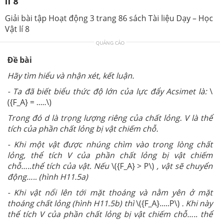
lí 8
Giải bài tập Hoạt động 3 trang 86 sách Tài liệu Dạy – Học
Vật lí 8
QUẢNG CÁO
Đề bài
Hãy tìm hiểu và nhận xét, kết luận.
- Ta đã biết biểu thức độ lớn của lực đẩy Acsimet là:
\
({F_A} = .....\)
Trong đó d là trọng lượng riêng của chất lỏng. V là thể
tích của phần chất lỏng bị vật chiếm chỗ.
- Khi một vật được nhúng chìm vào trong lòng chất
lỏng, thể tích V của phần chất lỏng bị vật chiếm
chỗ…..thể tích của vật. Nếu
\({F_A} > P\)
, vật sẽ chuyển
động….. (hình H11.5a)
- Khi vật nổi lên tới mặt thoáng và nằm yên ở mặt
thoáng chất lỏng (hình H11.5b) thì
\({F_A}.....P\)
. Khi này
thể tích V của phần chất lỏng bị vật chiếm chỗ….. thể