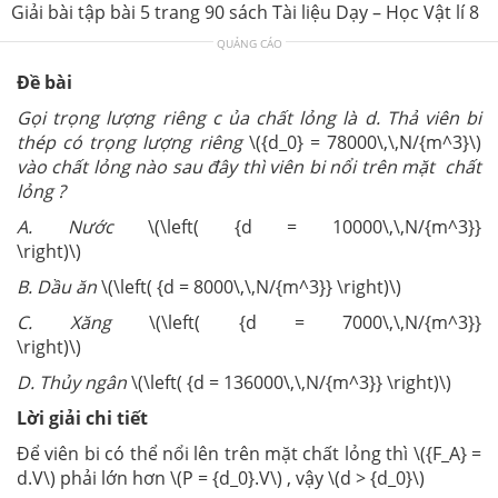
Giải bài tập bài 5 trang 90 sách Tài liệu Dạy – Học Vật lí 8
QUẢNG CÁO
Đề bài
Gọi trọng lượng riêng c ủa chất lỏng là d. Thả viên bi
thép có trọng lượng riêng
\({d_0} = 78000\,\,N/{m^3}\)
vào chất lỏng nào sau đây thì viên bi nổi trên mặt chất
lỏng ?
A. Nước
\(\left( {d = 10000\,\,N/{m^3}}
\right)\)
B. Dầu ăn
\(\left( {d = 8000\,\,N/{m^3}} \right)\)
C. Xăng
\(\left( {d = 7000\,\,N/{m^3}}
\right)\)
D. Thủy ngân
\(\left( {d = 136000\,\,N/{m^3}} \right)\)
Lời giải chi tiết
Để viên bi có thể nổi lên trên mặt chất lỏng thì \({F_A} =
d.V\) phải lớn hơn \(P = {d_0}.V\) , vậy \(d > {d_0}\)