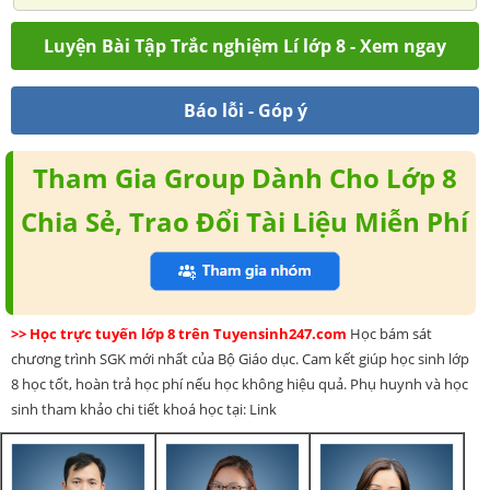
Luyện Bài Tập Trắc nghiệm Lí lớp 8 - Xem ngay
Báo lỗi - Góp ý
Tham Gia Group Dành Cho Lớp 8
Chia Sẻ, Trao Đổi Tài Liệu Miễn Phí
>> Học trực tuyến lớp 8 trên Tuyensinh247.com
Học bám sát
chương trình SGK mới nhất của Bộ Giáo dục. Cam kết giúp học sinh lớp
8 học tốt, hoàn trả học phí nếu học không hiệu quả. Phụ huynh và học
sinh tham khảo chi tiết khoá học tại: Link