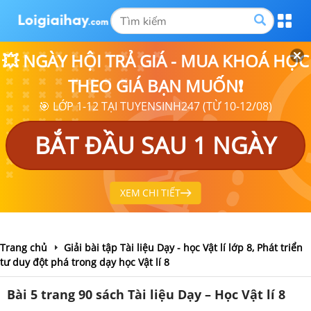
💥 NGÀY HỘI TRẢ GIÁ - MUA KHOÁ HỌC
THEO GIÁ BẠN MUỐN❗
🎯 LỚP 1-12 TẠI TUYENSINH247 (TỪ 10-12/08)
BẮT ĐẦU SAU 1 NGÀY
XEM CHI TIẾT
Trang chủ
Giải bài tập Tài liệu Dạy - học Vật lí lớp 8, Phát triển
tư duy đột phá trong dạy học Vật lí 8
Bài 5 trang 90 sách Tài liệu Dạy – Học Vật lí 8