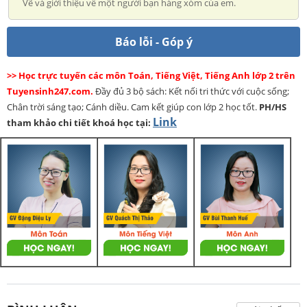
Vẽ và giới thiệu về một người bạn hàng xóm của em.
Báo lỗi - Góp ý
>> Học trực tuyến các môn Toán, Tiếng Việt, Tiếng Anh lớp 2 trên
Tuyensinh247.com.
Đầy đủ 3 bộ sách: Kết nối tri thức với cuộc sống;
Chân trời sáng tạo; Cánh diều. Cam kết giúp con lớp 2 học tốt.
PH/HS
Link
tham khảo chi tiết khoá học tại: