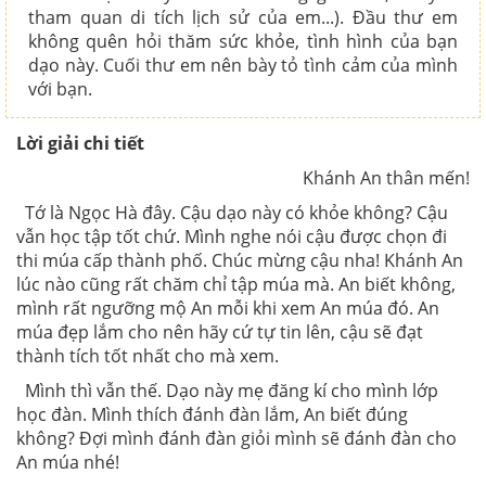
tham quan di tích lịch sử của em...). Đầu thư em
không quên hỏi thăm sức khỏe, tình hình của bạn
dạo này. Cuối thư em nên bày tỏ tình cảm của mình
với bạn.
Lời giải chi tiết
Khánh An thân mến!
Tớ là Ngọc Hà đây. Cậu dạo này có khỏe không? Cậu
vẫn học tập tốt chứ. Mình nghe nói cậu được chọn đi
thi múa cấp thành phố. Chúc mừng cậu nha! Khánh An
lúc nào cũng rất chăm chỉ tập múa mà. An biết không,
mình rất ngưỡng mộ An mỗi khi xem An múa đó. An
múa đẹp lắm cho nên hãy cứ tự tin lên, cậu sẽ đạt
thành tích tốt nhất cho mà xem.
Mình thì vẫn thế. Dạo này mẹ đăng kí cho mình lớp
học đàn. Mình thích đánh đàn lắm, An biết đúng
không? Đợi mình đánh đàn giỏi mình sẽ đánh đàn cho
An múa nhé!