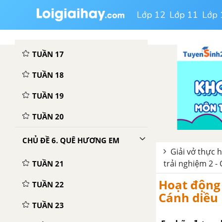
TUẦN 16
Lớp 12
Lớp 11
Lớp 
CHỦ ĐỀ 5. NGHỀ NGHIỆP TRONG CUỘC SỐNG
TUẦN 17
TUẦN 18
TUẦN 19
TUẦN 20
CHỦ ĐỀ 6. QUÊ HƯƠNG EM
Giải vở thực 
trải nghiệm 2 -
TUẦN 21
Hoạt động 
TUẦN 22
Cánh diều
TUẦN 23