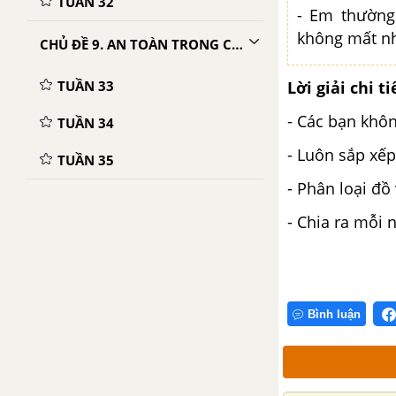
TUẦN 32
- Em thường
không mất nh
CHỦ ĐỀ 9. AN TOÀN TRONG CUỘC SỐNG
Lời giải chi ti
TUẦN 33
- Các bạn khô
TUẦN 34
- Luôn sắp xếp
TUẦN 35
- Phân loại đồ
- Chia ra mỗi 
Bình luận