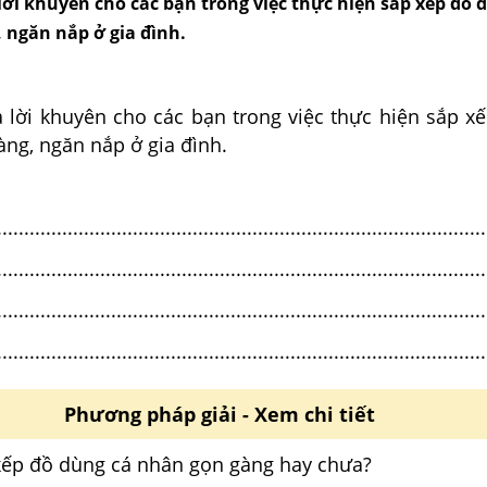
lời khuyên cho các bạn trong việc thực hiện sắp xếp đồ 
 ngăn nắp ở gia đình.
 lời khuyên cho các bạn trong việc thực hiện sắp x
ng, ngăn nắp ở gia đình.
..........................................................................................
..........................................................................................
..........................................................................................
..........................................................................................
Phương pháp giải - Xem chi tiết
xếp đồ dùng cá nhân gọn gàng hay chưa?