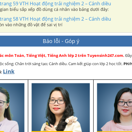
trang 59 VTH Hoạt động trải nghiệm 2 – Cánh diều
 gian biểu sắp xếp đồ dùng cá nhân vào bảng dưới đây:
trang 58 VTH Hoạt động trải nghiệm 2 – Cánh diều
n vào những đồ vật để sai vị trí
Báo lỗi - Góp ý
các môn Toán, Tiếng Việt, Tiếng Anh lớp 2 trên Tuyensinh247.com.
Đầy
cuộc sống; Chân trời sáng tạo; Cánh diều. Cam kết giúp con lớp 2 học tốt.
PH/
Link
i: