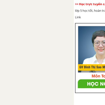
>> Học trực tuyến 
Luyện từ và câu - Nối các vế câu
lớp 5 học tốt, hoàn t
ghép bằng quan hệ từ trang 30,
31
Link
Tập làm văn - Trả bài văn kể
chuyện
TUẦN 24 - VÌ CUỘC SỐNG
THANH BÌNH
Chính tả - Tuần 24
Luyện từ và câu - Mở rộng vốn
từ: Trật tự - An ninh trang 33,
34, 35
Tập làm văn - Ôn tập về tả đồ
vật trang 35, 36