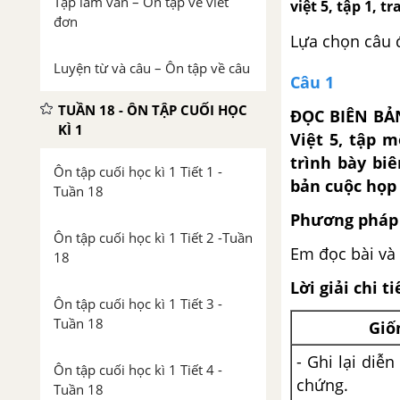
Tập làm văn – Ôn tập về viết
việt 5, tập 1, tr
đơn
Lựa chọn câu 
Luyện từ và câu – Ôn tập về câu
Câu 1
TUẦN 18 - ÔN TẬP CUỐI HỌC
ĐỌC BIÊN BẢ
KÌ 1
Việt 5, tập m
trình bày bi
Ôn tập cuối học kì 1 Tiết 1 -
bản cuộc họp 
Tuần 18
Phương pháp 
Ôn tập cuối học kì 1 Tiết 2 -Tuần
Em đọc bài và 
18
Lời giải chi ti
Ôn tập cuối học kì 1 Tiết 3 -
Tuần 18
Giố
- Ghi lại diễ
Ôn tập cuối học kì 1 Tiết 4 -
chứng.
Tuần 18