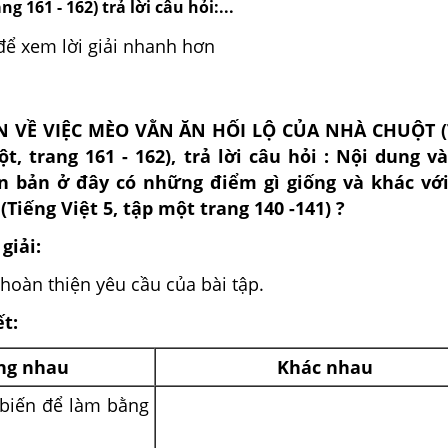
ang 161 - 162) trả lời câu hỏi:...
để xem lời giải nhanh hơn
N VỀ VIỆC MÈO VẰN ĂN HỐI LỘ CỦA NHÀ CHUỘT (
ột, trang 161 - 162), trả lời câu hỏi : Nội dung v
ên bản ở đây có những điểm gì giống và khác với
(Tiếng Việt 5, tập một trang 140 -141) ?
giải:
hoàn thiện yêu cầu của bài tập.
ết:
ng nhau
Khác nhau
n biến để làm bằng