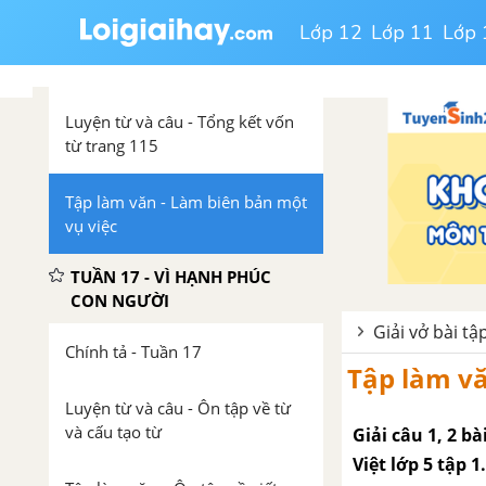
từ trang 112
Lớp 12
Lớp 11
Lớp 
Tập làm văn - Tả người
Luyện từ và câu - Tổng kết vốn
từ trang 115
Tập làm văn - Làm biên bản một
vụ việc
TUẦN 17 - VÌ HẠNH PHÚC
CON NGƯỜI
Giải vở bài tập
Chính tả - Tuần 17
Tập làm vă
Luyện từ và câu - Ôn tập về từ
và cấu tạo từ
Giải câu 1, 2 b
Việt lớp 5 tập 