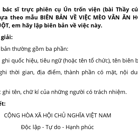
 bác sĩ trực phiên cụ Ún trốn viện (bài Thầy cú
 Dựa theo mẫu BIÊN BẢN VỀ VIỆC MÈO VẰN ĂN H
T, em hãy lập biên bản về việc này.
giải:
 bản thường gồm ba phần:
ghi quốc hiệu, tiêu ngữ (hoặc tên tổ chức), tên biên 
ghi thời gian, địa điểm, thành phần có mặt, nội d
c ghi tên, chữ kí của những người có trách nhiệm.
ết:
CỘNG HÒA XÃ HỘI CHỦ NGHĨA VIỆT NAM
Độc lập - Tự do - Hạnh phúc