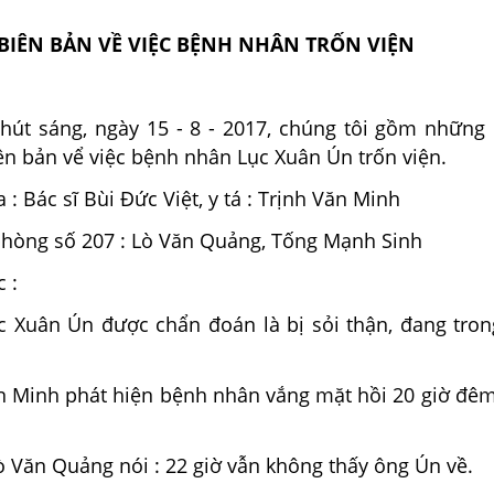
BIÊN BẢN VỀ VIỆC BỆNH NHÂN TRỐN VIỆN
phút sáng, ngày 15 - 8 - 2017, chúng tôi gồm những
ên bản vể việc bệnh nhân Lục Xuân Ún trốn viện.
a : Bác sĩ Bùi Đức Việt, y tá : Trịnh Văn Minh
hòng số 207 : Lò Văn Quảng, Tống Mạnh Sinh
 :
 Xuân Ún được chẩn đoán là bị sỏi thận, đang tron
Văn Minh phát hiện bệnh nhân vắng mặt hồi 20 giờ đê
 Văn Quảng nói : 22 giờ vẫn không thấy ông Ún về.