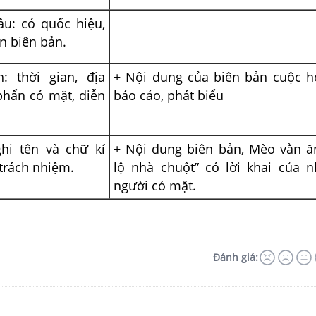
u: có quốc hiệu,
ên biên bản.
: thời gian, địa
+ Nội dung của biên bản cuộc h
phẩn có mặt, diễn
báo cáo, phát biểu
ghi tên và chữ kí
+ Nội dung biên bản, Mèo vằn ă
trách nhiệm.
lộ nhà chuột” có lời khai của 
người có mặt.
Đánh giá: