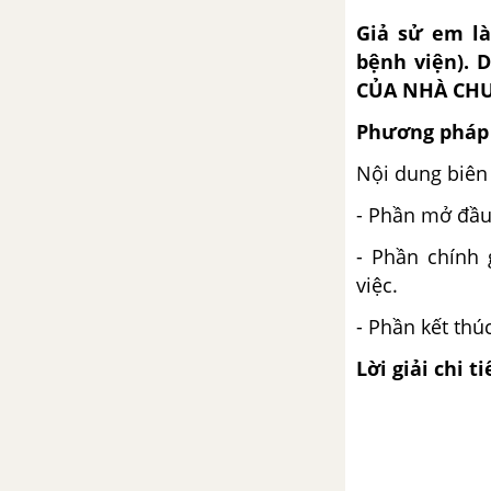
Giả sử em là
Tập làm văn - Luyện tập tả
bệnh viện).
người (Dựng đoạn mở bài)
CỦA NHÀ CHUỘ
Luyện từ và câu - Cách nối các
Phương pháp 
vế câu ghép
Nội dung biên
Tập làm văn - Luyện tập tả
- Phần mở đầu 
người (Dựng đoạn kết bài)
- Phần chính 
TUẦN 20 - NGƯỜI CÔNG DÂN
việc.
- Phần kết thú
Chính tả - Tuần 20
Lời giải chi ti
Luyện từ và câu - Mở rộng vốn
từ : Công dân trang 9
Tập làm văn - Tả người (Chuẩn
bị cho bài kiểm tra viết)