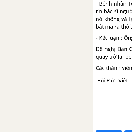
- Bệnh nhân T
Luyện từ và câu - Nối các vế câu
ghép bằng quan hệ từ trang 18,
tin bác sĩ ngư
19, 20
nó không vá l
bắt ma ra thôi
Tập làm văn - Trả bài văn tả
- Kết luận : Ô
người
Đề nghị Ban G
TUẦN 22 - VÌ CUỘC SỐNG
quay trở lại b
THANH BÌNH
Các thành viên
Chính tả - Tuần 22
Bùi Đức Việt
Luyện từ và câu - Nối các vế câu
ghép bằng quan hệ từ trang 22,
23
Tập làm văn - Ôn tập văn kể
chuyện