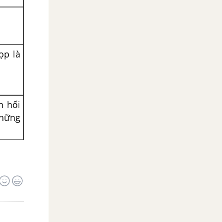
ọp là
n hối
những