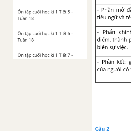
- Phần mở đầ
Ôn tập cuối học kì 1 Tiết 5 -
tiêu ngữ và t
Tuần 18
- Phẩn chính
Ôn tập cuối học kì 1 Tiết 6 -
điểm, thành 
Tuần 18
biến sự việc.
Ôn tập cuối học kì 1 Tiết 7 -
- Phần kết: 
Tuần 18
của người có 
Ôn tập cuối học kì 1 Tiết 8 -
Tuần 18
TUẦN 19 - NGƯỜI CÔNG DÂN
Chính tả - Tuần 19
Luyện từ và câu - Câu ghép
Câu 2