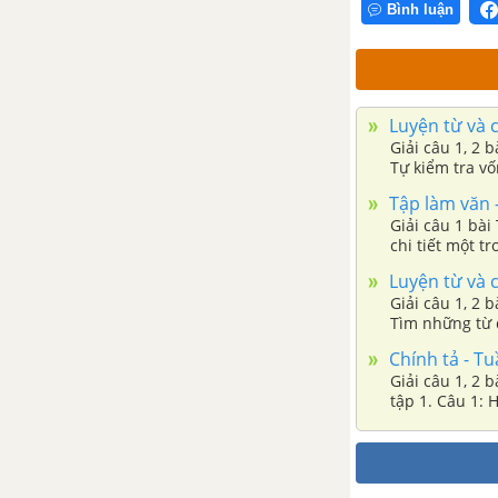
Bình luận
Luyện từ và câu - Nối các vế câu
ghép bằng quan hệ từ trang 25 ,
26
Luyện từ và c
Tập làm văn - Kể chuyện (Chuẩn
Giải câu 1, 2 
bị cho bài kiểm tra viết)
Tự kiểm tra vố
Tập làm văn -
TUẦN 23 - VÌ CUỘC SỐNG
Giải câu 1 bài
THANH BÌNH
chi tiết một t
Luyện từ và c
Chính tả - Tuần 23
Giải câu 1, 2 
Tìm những từ đ
Luyện từ và câu - Mở rộng vốn
Chính tả - Tu
từ: Trật tự - An ninh trang 28,
Giải câu 1, 2 
29
tập 1. Câu 1: 
Tập làm văn - Lập chương trình
hoạt động trang 29