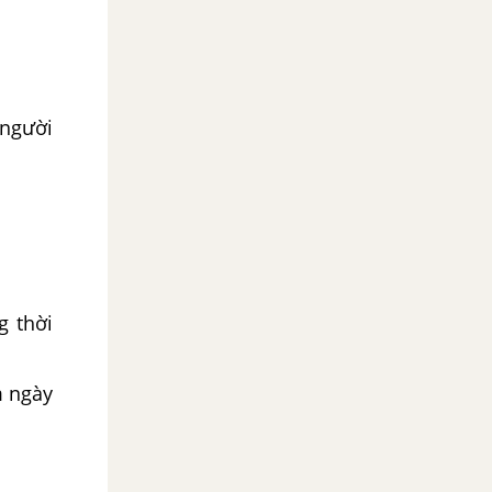
 người
g thời
m ngày