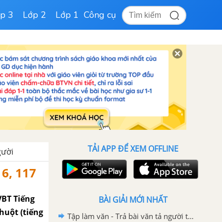
p 3
Lớp 2
Lớp 1
Công cụ
TẢI APP ĐỂ XEM OFFLINE
gười
6, 117
VBT Tiếng
BÀI GIẢI MỚI NHẤT
chuột (tiếng
Tập làm văn - Trả bài văn tả người trang 102