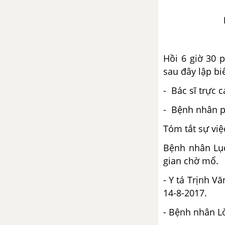
Luyện từ và câu - Nối các vế câu
ghép bằng quan hệ từ trang 11,
12
Hồi 6 giờ 30 
sau đây lập bi
Tập làm văn - Lập chương trình
hoạt động trang 12, 13
- Bác sĩ trực c
TUẦN 21 - NGƯỜI CÔNG DÂN
- Bệnh nhân p
Tóm tắt sự việc
Chính tả - Tuần 21
Bệnh nhân Lục
Luyện từ và câu - Mở rộng vốn
gian chờ mổ.
từ: Công dân trang 16
- Y tá Trịnh 
14-8-2017.
Tập làm văn - Lập chương trình
hoạt động trang 17
- Bệnh nhân Lò