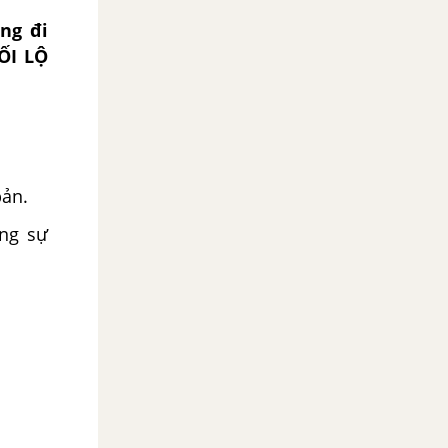
ng đi
ỐI LỘ
bản.
ung sự