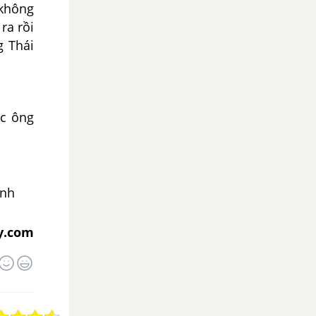
 không
ra rồi
g Thái
ục ông
inh
y.com