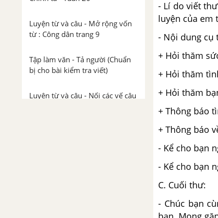
- Lí do viết t
luyện của em t
Luyện từ và câu - Mở rộng vốn
từ : Công dân trang 9
- Nội dung cụ 
+ Hỏi thăm sức
Tập làm văn - Tả người (Chuẩn
bị cho bài kiểm tra viết)
+ Hỏi thăm tìn
+ Hỏi thăm bạ
Luyện từ và câu - Nối các vế câu
ghép bằng quan hệ từ trang 11,
+ Thông báo tì
12
+ Thông báo về
Tập làm văn - Lập chương trình
- Kể cho bạn n
hoạt động trang 12, 13
- Kể cho bạn 
TUẦN 21 - NGƯỜI CÔNG DÂN
C. Cuối thư:
Chính tả - Tuần 21
- Chúc bạn cù
bạn. Mong gặp 