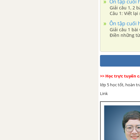
Ôn tập cuối h
ghép bằng quan hệ từ trang 22,
Giải câu 1, 2 b
23
Câu 1: Viết lạ
một, trang 174
Ôn tập cuối h
Tập làm văn - Ôn tập văn kể
Giải câu 1 bài 
Điền những từ
chuyện
Luyện từ và câu - Nối các vế câu
ghép bằng quan hệ từ trang 25 ,
26
>> Học trực tuyến 
Tập làm văn - Kể chuyện (Chuẩn
lớp 5 học tốt, hoàn t
bị cho bài kiểm tra viết)
Link
TUẦN 23 - VÌ CUỘC SỐNG
THANH BÌNH
Chính tả - Tuần 23