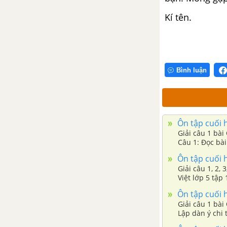
Luyện từ và câu - Mở rộng vốn
Kí tên.
từ: Công dân trang 16
Tập làm văn - Lập chương trình
hoạt động trang 17
Bình luận
Luyện từ và câu - Nối các vế câu
ghép bằng quan hệ từ trang 18,
19, 20
Ôn tập cuối h
Tập làm văn - Trả bài văn tả
Giải câu 1 bài 
người
Câu 1: Đọc bài 
Ôn tập cuối h
TUẦN 22 - VÌ CUỘC SỐNG
Giải câu 1, 2, 
THANH BÌNH
Việt lớp 5 tập 
Dựa vào nội du
Ôn tập cuối h
Chính tả - Tuần 22
Giải câu 1 bài 
Lập dàn ý chi 
nấu cơm, khâu 
Luyện từ và câu - Nối các vế câu