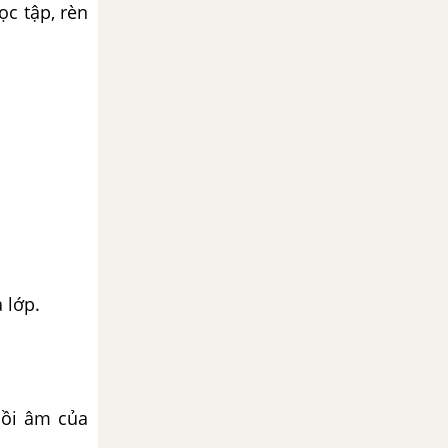
ọc tập, rèn
 lớp.
hồi âm của