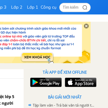
p 3
Lớp 2
Lớp 1
Công cụ
TẢI APP ĐỂ XEM OFFLINE
ệt lớp 5
BÀI GIẢI MỚI NHẤT
ột người
Tập làm văn - Trả bài văn tả người trang 102