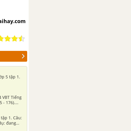
iaihay.com
ớp 5 tập 1.
34 VBT Tiếng
5 - 176).
 tập 1. Câu:
 dụ: đang