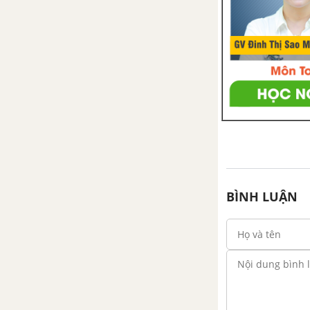
Luyện từ và câu - Mở rộng vốn
từ: Trật tự - An ninh trang 28,
29
Tập làm văn - Lập chương trình
hoạt động trang 29
Luyện từ và câu - Nối các vế câu
ghép bằng quan hệ từ trang 30,
31
Tập làm văn - Trả bài văn kể
BÌNH LUẬN
chuyện
TUẦN 24 - VÌ CUỘC SỐNG
THANH BÌNH
Chính tả - Tuần 24