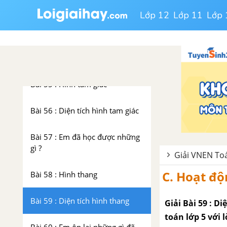
Bài 54 : Sử dụng máy tính bỏ túi
Lớp 12
Lớp 11
Lớp 
VNEN TOÁN 5 - TẬP 2
CHƯƠNG 3 : HÌNH HỌC
Bài 55 : Hình tam giác
Bài 56 : Diện tích hình tam giác
Bài 57 : Em đã học được những
gì ?
Giải VNEN Toá
C. Hoạt độ
Bài 58 : Hình thang
Bài 59 : Diện tích hình thang
Giải Bài 59 : 
toán lớp 5 với l