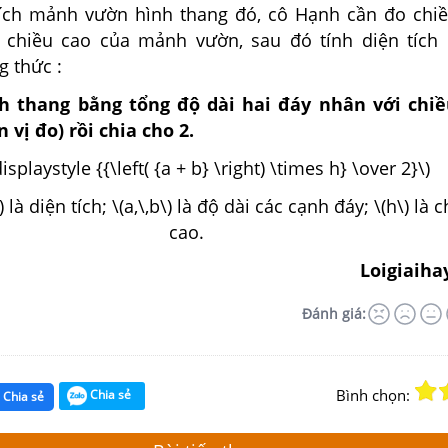
tích mảnh vườn hình thang đó, cô Hạnh cần đo chiề
à chiều cao của mảnh vườn, sau đó tính diện tíc
g thức :
nh thang bằng tổng độ dài hai đáy nhân với chiề
 vị đo) rồi chia cho 2.
displaystyle {{\left( {a + b} \right) \times h} \over 2}\)
 là diện tích; \(a,\,b\) là độ dài các cạnh đáy; \(h\) là 
cao.
Loigiaiha
Đánh giá:
Bình chọn:
Chia sẻ
Chia sẻ