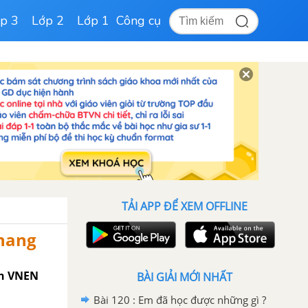
p 3
Lớp 2
Lớp 1
Công cụ
TẢI APP ĐỂ XEM OFFLINE
thang
ch VNEN
BÀI GIẢI MỚI NHẤT
Bài 120 : Em đã học được những gì ?