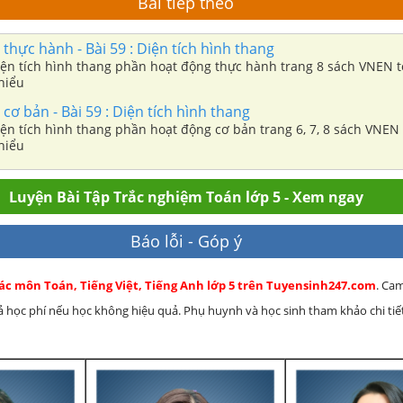
Bài tiếp theo
thực hành - Bài 59 : Diện tích hình thang
Diện tích hình thang phần hoạt động thực hành trang 8 sách VNEN t
 hiểu
cơ bản - Bài 59 : Diện tích hình thang
Diện tích hình thang phần hoạt động cơ bản trang 6, 7, 8 sách VNEN
 hiểu
Luyện Bài Tập Trắc nghiệm Toán lớp 5 - Xem ngay
Báo lỗi - Góp ý
các môn Toán, Tiếng Việt, Tiếng Anh lớp 5 trên Tuyensinh247.com
. Ca
rả học phí nếu học không hiệu quả. Phụ huynh và học sinh tham khảo chi tiết