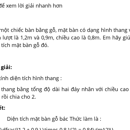
để xem lời giải nhanh hơn
một chiếc bàn bằng gỗ, mặt bàn có dạng hình thang 
n lượt là 1,2m và 0,9m, chiều cao là 0,8m. Em hãy gi
 tích mặt bàn gỗ đó.
giải:
ính diện tích hình thang :
h thang bằng tổng độ dài hai đáy nhân với chiều cao
 rồi chia cho 2.
ết:
Diện tích mặt bàn gỗ bác Thức làm là :
 \dfrac{(1,2 + 0,9 ) \times 0,8 }{2} = 0,84\;(m^2)\)