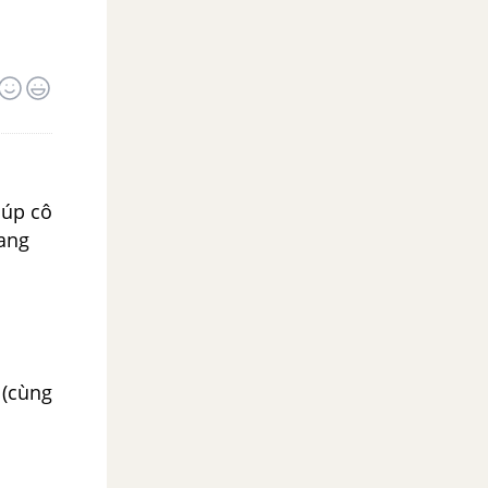
iúp cô
hang
 (cùng