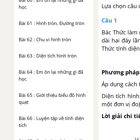
Bài 60 : Em ôn lại những gì đã
Lựa chọn câu 
học
Câu 1
Bài 61 : Hình tròn. Đường tròn
Bác Thức làm 
Bài 62 : Chu vi hình tròn
dài hai đáy lầ
Thức tính diện
Bài 63 : Diện tích hình tròn
Phương pháp 
Bài 64 : Em ôn lại những gì đã
học
Áp dụng cách t
Bài 65 : Giới thiệu biểu đồ hình
Diện tích hìn
quạt
một đơn vị đo)
Lời giải chi ti
Bài 66 : Luyện tập về tính diện
tích
\(