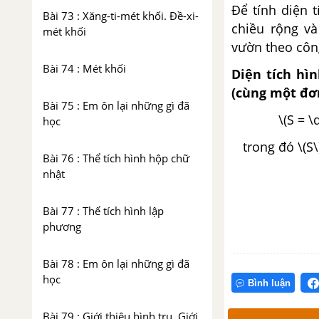
Để tính diện 
Bài 73 : Xăng-ti-mét khối. Đề-xi-
chiều rộng v
mét khối
vườn theo côn
Bài 74 : Mét khối
Diện tích hì
(cùng một đơn
Bài 75 : Em ôn lại những gì đã
\(S = \
học
trong đó \(S\)
Bài 76 : Thể tích hình hộp chữ
nhật
Bài 77 : Thể tích hình lập
phương
Bài 78 : Em ôn lại những gì đã
học
Bình luận
Bài 79 : Giới thiệu hình trụ. Giới