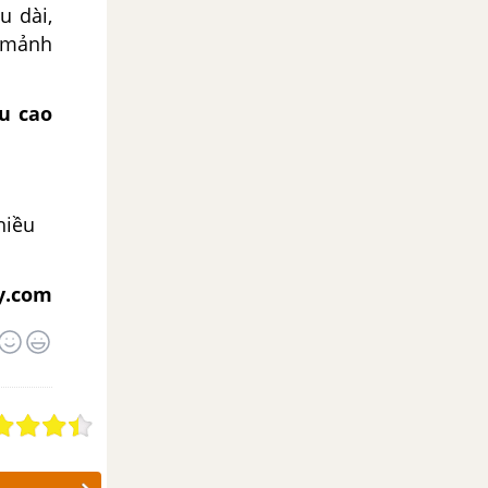
u dài,
h mảnh
u cao
chiều
y.com