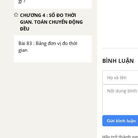
gì ?
CHƯƠNG 4 : SỐ ĐO THỜI
GIAN. TOÁN CHUYỂN ĐỘNG
ĐỀU
Bài 83 : Bảng đơn vị đo thời
gian
BÌNH LUẬN
Bài 84 : Cộng số đo thời gian
Bài 85 : Trừ số đo thời gian
Bài 86 : Em ôn lại những gì đã
học
Bài 87 : Nhân số đo thời gian
Gửi bình luận
với một số
Hãy trở thành ng