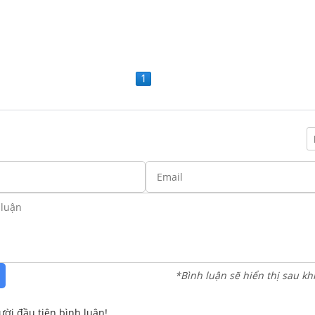
1
*Bình luận sẽ hiển thị sau kh
ười đầu tiên bình luận!