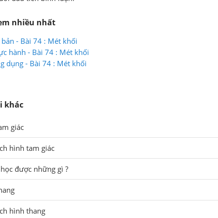
xem nhiều nhất
bản - Bài 74 : Mét khối
ực hành - Bài 74 : Mét khối
g dụng - Bài 74 : Mét khối
i khác
tam giác
ích hình tam giác
 học được những gì ?
thang
ích hình thang