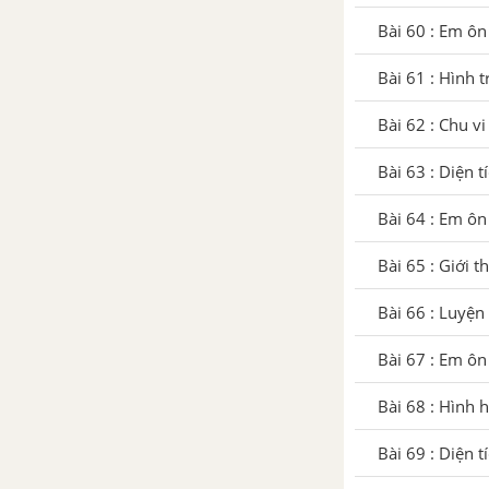
Bài 95 : Bài toán về chuyển
Bài 60 : Em ôn
động ngược chiều
Bài 61 : Hình 
Bài 96 : Bài toán về chuyển
Bài 62 : Chu vi
động cùng chiều
Bài 63 : Diện t
CHƯƠNG 5 : ÔN TẬP
Bài 64 : Em ôn
Bài 97 : Ôn tập về số tự nhiên
Bài 65 : Giới t
Bài 98 : Ôn tập về phân số
Bài 66 : Luyện 
Bài 99 : Ôn tập về số thập phân
Bài 67 : Em ôn
Bài 100 : Ôn tập về đo độ dài và
Bài 68 : Hình 
đo khối lượng
Bài 69 : Diện 
Bài 101 : Ôn tập về đo diện tích