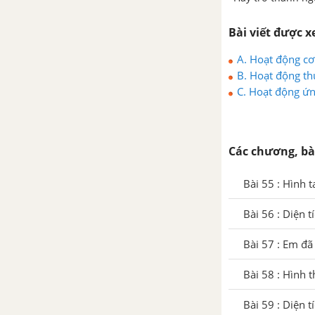
Bài 88 : Chia số đo thời gian cho
một số
Bài viết được 
A. Hoạt động cơ 
Bài 89 : Em ôn lại những gì đã
B. Hoạt động th
học
C. Hoạt động ứn
Bài 90 : Em ôn lại những gì đã
học
Các chương, bà
Bài 91 : Vận tốc
Bài 55 : Hình 
Bài 92 : Quãng đường
Bài 56 : Diện t
Bài 93 : Thời gian
Bài 57 : Em đã
Bài 58 : Hình 
Bài 94 : Em ôn lại những gì đã
học
Bài 59 : Diện t