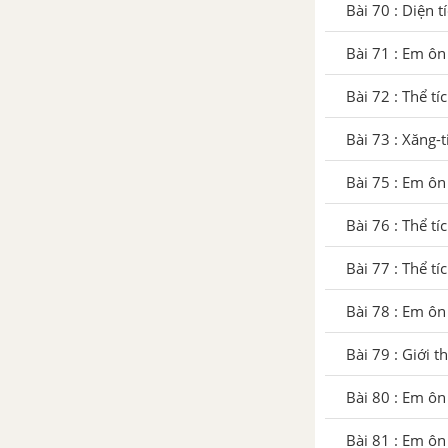
Bài 70 : Diện 
Bài 102 : Ôn tập về đo thể tích
Bài 71 : Em ôn
Bài 72 : Thể t
Bài 103 : Ôn tập về số đo thời
gian
Bài 73 : Xăng-
Bài 104 : Ôn tập về phép cộng,
Bài 75 : Em ôn
phép trừ
Bài 76 : Thể t
Bài 105 : Ôn tập về phép nhân,
Bài 77 : Thể t
phép chia
Bài 78 : Em ôn
Bài 106 : Em ôn lại những gì đã
học
Bài 79 : Giới t
Bài 107 : Ôn tập về các phép
Bài 80 : Em ôn
tính với số đo thời gian
Bài 81 : Em ôn