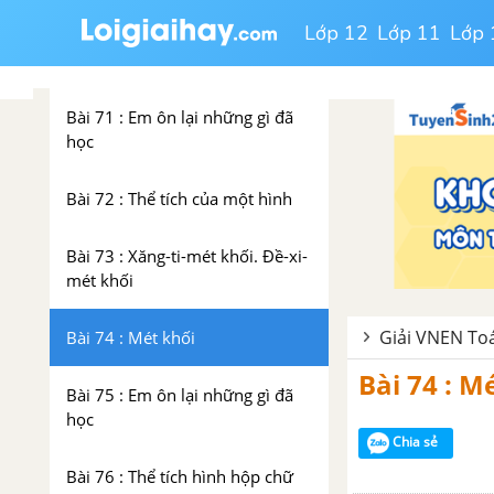
Bài 70 : Diện tích xung quanh và
Lớp 12
Lớp 11
Lớp 
diện tích toàn phần của hình lập
phương
Bài 71 : Em ôn lại những gì đã
học
Bài 72 : Thể tích của một hình
Bài 73 : Xăng-ti-mét khối. Đề-xi-
mét khối
Giải VNEN Toá
Bài 74 : Mét khối
Bài 74 : M
Bài 75 : Em ôn lại những gì đã
học
Chia sẻ
Bài 76 : Thể tích hình hộp chữ