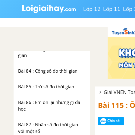
Bài 82 : Em đã học được những
gì ?
Lớp 12
Lớp 11
Lớp 
CHƯƠNG 4 : SỐ ĐO THỜI
GIAN. TOÁN CHUYỂN ĐỘNG
ĐỀU
Bài 83 : Bảng đơn vị đo thời
gian
Bài 84 : Cộng số đo thời gian
Bài 85 : Trừ số đo thời gian
Giải VNEN Toá
Bài 86 : Em ôn lại những gì đã
Bài 115 : 
học
Chia sẻ
Bài 87 : Nhân số đo thời gian
với một số