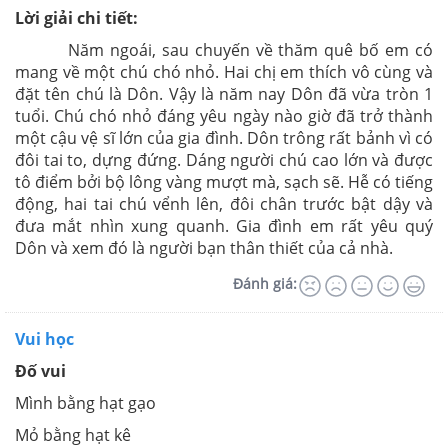
Lời giải chi tiết:
Năm ngoái, sau chuyến về thăm quê bố em có
mang về một chú chó nhỏ. Hai chị em thích vô cùng và
đặt tên chú là Dôn. Vậy là năm nay Dôn đã vừa tròn 1
tuổi. Chú chó nhỏ đáng yêu ngày nào giờ đã trở thành
một cậu vệ sĩ lớn của gia đình. Dôn trông rất bảnh vì có
đôi tai to, dựng đứng. Dáng người chú cao lớn và được
tô điểm bởi bộ lông vàng mượt mà, sạch sẽ. Hễ có tiếng
động, hai tai chú vểnh lên, đôi chân trước bật dậy và
đưa mắt nhìn xung quanh. Gia đình em rất yêu quý
Dôn và xem đó là người bạn thân thiết của cả nhà.
Đánh giá:
Vui học
Đố vui
Mình bằng hạt gạo
Mỏ bằng hạt kê