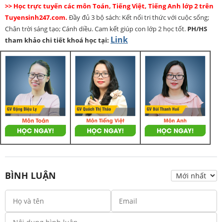
>> Học trực tuyến các môn Toán, Tiếng Việt, Tiếng Anh lớp 2 trên
Tuyensinh247.com.
Đầy đủ 3 bộ sách: Kết nối tri thức với cuộc sống;
Chân trời sáng tạo; Cánh diều. Cam kết giúp con lớp 2 học tốt.
PH/HS
Link
tham khảo chi tiết khoá học tại:
BÌNH LUẬN