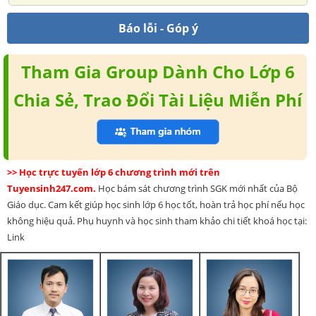
Báo lỗi - Góp ý
Tham Gia Group Dành Cho Lớp 6
Chia Sẻ, Trao Đổi Tài Liệu Miễn Phí
>> Học trực tuyến lớp 6 chương trình mới trên
Tuyensinh247.com.
Học bám sát chương trình SGK mới nhất của Bộ
Giáo dục. Cam kết giúp học sinh lớp 6 học tốt, hoàn trả học phí nếu học
không hiệu quả. Phụ huynh và học sinh tham khảo chi tiết khoá học tại:
Link