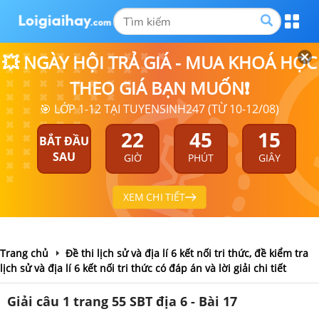
💥 NGÀY HỘI TRẢ GIÁ - MUA KHOÁ HỌC
THEO GIÁ BẠN MUỐN❗
🎯 LỚP 1-12 TẠI TUYENSINH247 (TỪ 10-12/08)
22
45
15
BẮT ĐẦU
SAU
GIỜ
PHÚT
GIÂY
XEM CHI TIẾT
Trang chủ
Đề thi lịch sử và địa lí 6 kết nối tri thức, đề kiểm tra
lịch sử và địa lí 6 kết nối tri thức có đáp án và lời giải chi tiết
Giải câu 1 trang 55 SBT địa 6 - Bài 17