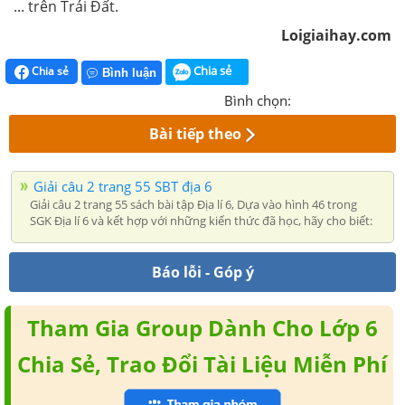
... trên Trái Đất.
Loigiaihay.com
Chia sẻ
Chia sẻ
Bình luận
Bình chọn:
Bài tiếp theo
Giải câu 2 trang 55 SBT địa 6
Giải câu 2 trang 55 sách bài tập Địa lí 6, Dựa vào hình 46 trong
SGK Địa lí 6 và kết hợp với những kiến thức đã học, hãy cho biết:
Báo lỗi - Góp ý
Tham Gia Group Dành Cho Lớp 6
Chia Sẻ, Trao Đổi Tài Liệu Miễn Phí