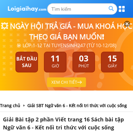
💥 NGÀY HỘI TRẢ GIÁ - MUA KHOÁ HỌC
THEO GIÁ BẠN MUỐN❗
🎯 LỚP 1-12 TẠI TUYENSINH247 (TỪ 10-12/08)
11
03
14
BẮT ĐẦU
SAU
GIỜ
PHÚT
GIÂY
XEM CHI TIẾT
Trang chủ
Giải SBT Ngữ văn 6 - Kết nối tri thức với cuộc sống
Giải Bài tập 2 phần Viết trang 16 Sách bài tập
Ngữ văn 6 - Kết nối tri thức với cuộc sống