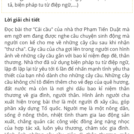
tả, biện pháp tu từ điệp ngữ,....)
Lời giải chi tiết
Đọc bài thơ "Cái cầu" của nhà thơ Phạm Tiến Duật mà
em ngỡ em đang được nghe câu chuyện sinh động mà
người con kể cho mẹ về những cây cầu sau khi nhận
"thư cha". Cây cầu của cha gợi lên trong người con hình
ảnh về những cây cầu gắn với bao kỉ niệm đẹp đẽ, thân
thương. Nhà thơ đã sử dụng biện pháp tu từ điệp ngữ,
lặp đi lặp lại từ yêu tới 6 lần để nhấn mạnh tình yêu tha
thiết của bạn nhỏ dành cho những cây cầu. Những cây
cầu không chỉ tô điểm thêm cho vẻ đẹp của quê hương,
đất nước mà còn là nơi ghi dấu bao kỉ niệm thân
thương về gia đình, người thân. Hình ảnh người cha
xuất hiện trong bài thơ là một người đi xây cầu, góp
phần xây dựng Tổ quốc. Người mẹ là một nông dân,
sống ở nông thôn, nhiệt tình tham gia lao động sản
xuất, chẳng quản các công việc đồng áng nặng nhọc
của hợp tác xã, luôn yêu thương, chăm sóc gia đình.