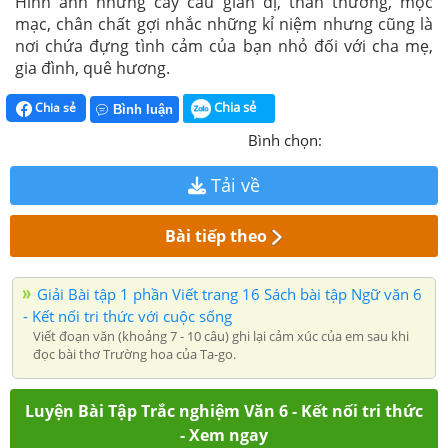
Hình ảnh những cây cầu giản dị, thân thương, mộc
mạc, chân chất gợi nhắc những kỉ niệm nhưng cũng là
nơi chứa đựng tình cảm của bạn nhỏ đối với cha mẹ,
gia đình, quê hương.
Chia sẻ
Chia sẻ
Bình luận
Bình chọn:
Tải về
Bài tiếp theo
Giải Bài tập 1 phần Viết trang 16 Sách bài tập Ngữ văn 6
- Kết nối tri thức với cuộc sống
Viết đoạn văn (khoảng 7 - 10 câu) ghi lại cảm xúc của em sau khi
đọc bài thơ Trường hoa của Ta-go.
Luyện Bài Tập Trắc nghiệm Văn 6 - Kết nối tri thức
- Xem ngay