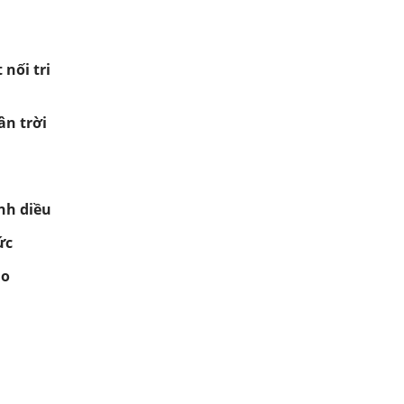
 nối tri
ân trời
nh diều
ức
ạo