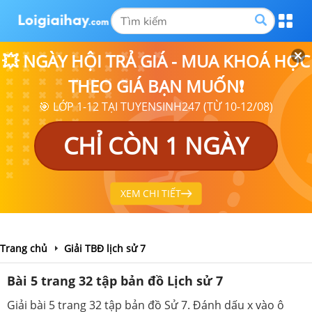
💥 NGÀY HỘI TRẢ GIÁ - MUA KHOÁ HỌC
THEO GIÁ BẠN MUỐN❗
🎯 LỚP 1-12 TẠI TUYENSINH247 (TỪ 10-12/08)
CHỈ CÒN 1 NGÀY
XEM CHI TIẾT
Trang chủ
Giải TBĐ lịch sử 7
Bài 5 trang 32 tập bản đồ Lịch sử 7
Giải bài 5 trang 32 tập bản đồ Sử 7. Đánh dấu x vào ô