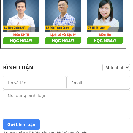
BÌNH LUẬN
Gửi bình luận
*Bình luận sẽ hiển thị sau khi được duyệt