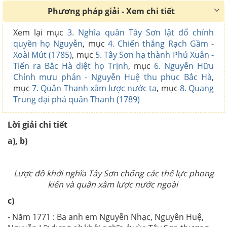
Phương pháp giải - Xem chi tiết
Xem lại mục
3. Nghĩa quân Tây Sơn lật đổ chính
quyền họ Nguyễn
, mục
4. Chiến thắng Rạch Gầm -
Xoài Mút (1785)
, mục
5. Tây Sơn hạ thành Phú Xuân -
Tiến ra Bắc Hà diệt họ Trịnh
, mục
6. Nguyễn Hữu
Chỉnh mưu phản - Nguyễn Huệ thu phục Bắc Hà
,
mục
7. Quân Thanh xâm lược nước ta
, mục
8. Quang
Trung đại phá quân Thanh (1789)
Lời giải chi tiết
a), b)
Lược đồ khởi nghĩa Tây Sơn chống các thế lực phong
kiến và quân xâm lược nước ngoài
c)
- Năm 1771 : Ba anh em Nguyễn Nhạc, Nguyên Huệ,