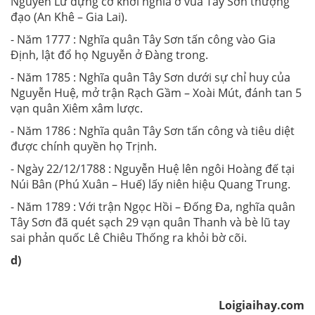
Nguyễn Lữ dựng cờ khởi nghĩa ở vùa Tây Sơn thượng
đạo (An Khê – Gia Lai).
- Năm 1777 : Nghĩa quân Tây Sơn tấn công vào Gia
Định, lật đổ họ Nguyễn ở Đàng trong.
- Năm 1785 : Nghĩa quân Tây Sơn dưới sự chỉ huy của
Nguyễn Huệ, mở trận Rạch Gầm – Xoài Mút, đánh tan 5
vạn quân Xiêm xâm lược.
- Năm 1786 : Nghĩa quân Tây Sơn tấn công và tiêu diệt
được chính quyền họ Trịnh.
- Ngày 22/12/1788 : Nguyễn Huệ lên ngôi Hoàng đế tại
Núi Bân (Phú Xuân – Huế) lấy niên hiệu Quang Trung.
- Năm 1789 : Với trận Ngọc Hồi – Đống Đa, nghĩa quân
Tây Sơn đã quét sạch 29 vạn quân Thanh và bè lũ tay
sai phản quốc Lê Chiêu Thống ra khỏi bờ cõi.
d)
Loigiaihay.com