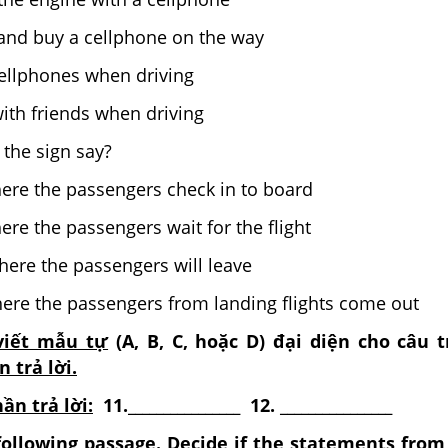
and buy a cellphone on the way
use cellphones when driving
with friends when driving
the sign say?
here the passengers check in to board
re the passengers wait for the flight
 where the passengers will leave
ere the passengers from landing flights come out
viết mẫu tự
(A, B, C, hoặc D) đại diện cho câu t
 trả lời.
ần trả lời:
11.________________ 12. ________________
 following passage. Decide if the statements from