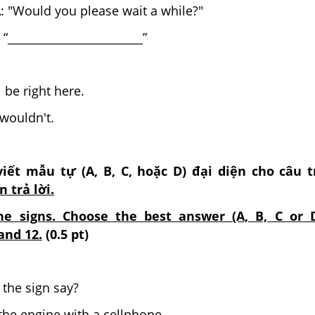
: "Would you please wait a while?"
________________________”
ver mind
l be right here.
urse, I wouldn't.
viết mẫu tự (A, B, C, hoặc D) đại diện cho câu t
 trả lời.
the signs. Choose the best answer (A, B, C or D
and 12.
(0.5 pt)
the sign say?
art the engine with a cellphone