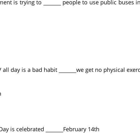
nt is trying to _______ people to use public buses i
plain
vide
duce
all day is a bad habit _______we get no physical exerc
ut
though
ause
Day is celebrated _______February 14th