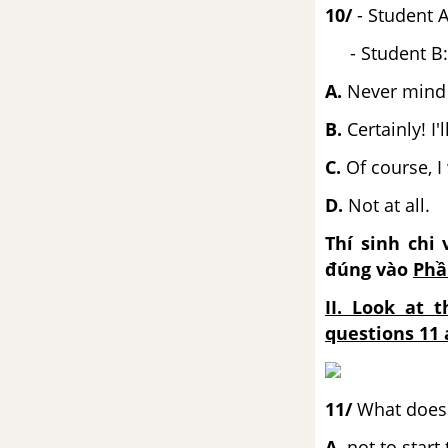
10/
- Student A
- Student B: “
A.
Ne
B.
Certainly! I'l
C.
Of co
D
.
Not at all.
Thí sinh chi 
đúng vào
Phần
II. Look at 
questions 11 
11/
What does 
A.
not to st