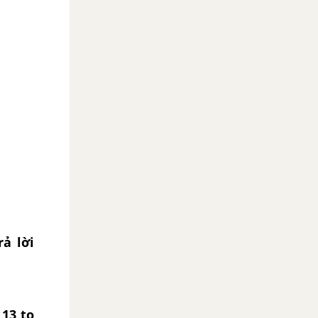
rả lời
 13 to