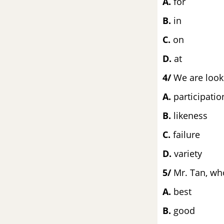
A.
f
ĐỀ THI VÀO 10 MÔN ANH BẠC LIÊU
B.
ĐỀ THI VÀO 10 MÔN ANH QUẢNG TRỊ
C.
o
D.
at
ĐỀ THI VÀO 10 MÔN ANH TÂY NINH
4/
We are looki
ĐỀ THI VÀO 10 MÔN ANH NINH THUẬN
A.
partic
B.
lik
ĐỀ THI VÀO 10 MÔN ANH YÊN BÁI
C.
fai
ĐỀ THI VÀO 10 MÔN ANH TUYÊN QUANG
D.
variety
ĐỀ THI VÀO 10 MÔN ANH BẾN TRE
5/
Mr. Tan, who
A.
b
ĐỀ THI VÀO 10 MÔN ANH HÀ TĨNH
B.
g
ĐỀ THI VÀO 10 MÔN ANH THÁI NGUYÊN