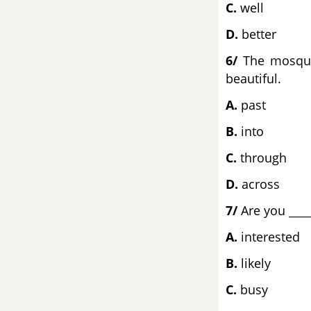
C.
we
D.
better
ĐỀ THI VÀO 10 MÔN ANH SƠN LA
6/
The mosque,
ĐỀ THI VÀO 10 MÔN ANH LONG AN
beautiful.
A.
p
ĐỀ THI VÀO 10 MÔN ANH HẬU GIANG
B.
i
ĐỀ THI VÀO 10 MÔN ANH SÓC TRĂNG
C.
thr
D.
across
ĐỀ THI VÀO 10 MÔN ANH TRÀ VINH
7/
Are you ____
ĐỀ THI VÀO 10 MÔN ANH LÀO CAI
A.
inte
ĐỀ THI VÀO 10 MÔN ANH NINH BÌNH
B.
li
C.
b
ĐỀ THI VÀO 10 MÔN ANH BÌNH PHƯỚC