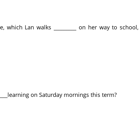
ll
 which Lan walks _________ on her way to school,
ast
nto
ough
___learning on Saturday mornings this term?
rested
kely
usy