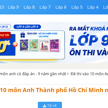
10
Lớp 9
Lớp 8
Lớp 7
Lớp 6
Lớp 5
Lớp 4
Lớ
 môn anh có đáp án - 9 năm gần nhất
Đề thi vào 10 môn A
o 10 môn Anh Thành phố Hồ Chí Minh
Tải về