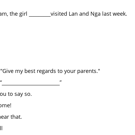
m, the girl _________visited Lan and Nga last week.
ho
hom
ose
 "Give my best regards to your parents."
________________________”
ice of you to say so.
ome!
lad to hear that.
ll