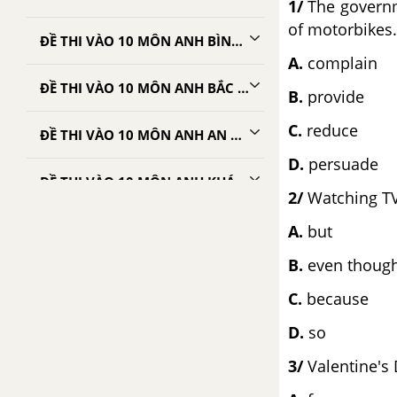
1/
The governme
of motorbikes.
ĐỀ THI VÀO 10 MÔN ANH BÌNH ĐỊNH
A.
com
ĐỀ THI VÀO 10 MÔN ANH BẮC GIANG
B.
pro
C.
re
ĐỀ THI VÀO 10 MÔN ANH AN GIANG
D.
persuade
ĐỀ THI VÀO 10 MÔN ANH KHÁNH HÒA
2/
Watching TV 
ĐỀ THI VÀO 10 MÔN ANH CẦN THƠ
A.
b
B.
even 
ĐỀ THI VÀO 10 MÔN ANH QUẢNG NGÃI
C.
bec
ĐỀ THI VÀO 10 MÔN ANH THỪA THIÊN - HUẾ
D.
so
3/
Valentine's 
ĐỀ THI VÀO 10 MÔN ANH LAI CHÂU