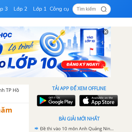
p 3
Lớp 2
Lớp 1
Công cụ
TẢI APP ĐỂ XEM OFFLINE
nh TP Hồ
 năm
BÀI GIẢI MỚI NHẤT
Đề thi vào 10 môn Anh Quảng Ninh năm 2026