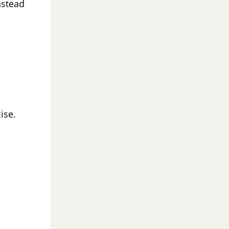
nstead
ise.