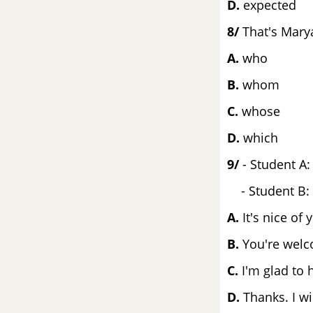
D.
expected
ĐỀ THI VÀO 10 MÔN ANH QUẢNG BÌNH
8/
That's Marya
ĐỀ THI VÀO 10 MÔN ANH BẮC KẠN
A.
w
B.
w
ĐỀ THI VÀO 10 MÔN ANH QUẢNG NAM
C.
wh
ĐỀ THI VÀO 10 MÔN ANH ĐỒNG THÁP
D.
which
9/
- Student A:
ĐỀ THI VÀO 10 MÔN ANH BÀ RỊA - VŨNG TÀU
- Student B: “
ĐỀ THI VÀO 10 MÔN ANH GIA LAI
A.
It's n
ĐỀ THI VÀO 10 MÔN TIẾNG ANH CÁC TRƯỜNG
B.
You're welc
C.
I'm g
D.
Thanks. I wi