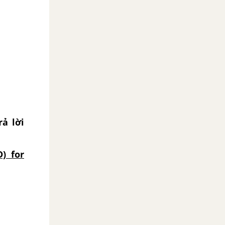
rả lời
) for