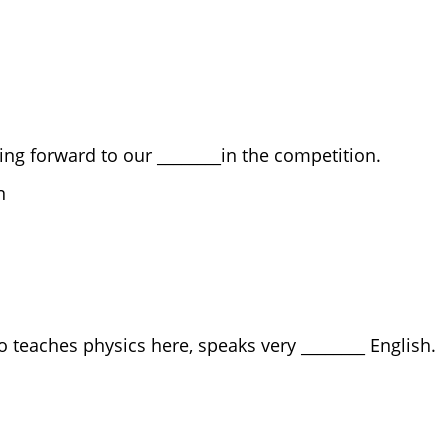
or
in
n
ng forward to our ________in the competition.
ipation
eness
lure
 teaches physics here, speaks very ________ English.
est
ood