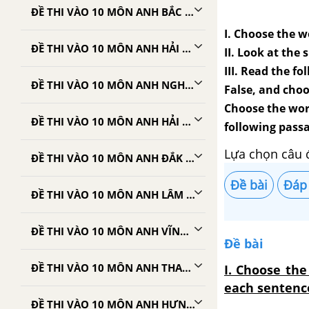
ĐỀ THI VÀO 10 MÔN ANH BẮC NINH
I. Choose the wo
ĐỀ THI VÀO 10 MÔN ANH HẢI DƯƠNG
II. Look at the 
III. Read the f
ĐỀ THI VÀO 10 MÔN ANH NGHỆ AN
False, and choo
Choose the word
ĐỀ THI VÀO 10 MÔN ANH HẢI PHÒNG
following passa
Lựa chọn câu 
ĐỀ THI VÀO 10 MÔN ANH ĐẮK LẮK
Đề bài
Đáp
ĐỀ THI VÀO 10 MÔN ANH LÂM ĐỒNG
ĐỀ THI VÀO 10 MÔN ANH VĨNH PHÚC
Đề bài
ĐỀ THI VÀO 10 MÔN ANH THANH HÓA
I. Choose the
each sentenc
ĐỀ THI VÀO 10 MÔN ANH HƯNG YÊN