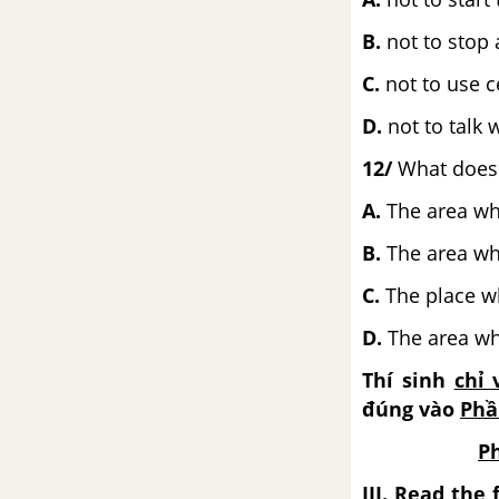
B.
not to stop 
C.
not to 
D.
not to talk 
12/
What does 
A.
The area w
B.
The area whe
C.
The place
D.
The area wh
Thí sinh
chỉ 
đúng vào
Phần
Ph
III. Read the