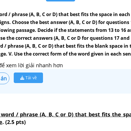
rd / phrase (A, B, C or D) that best fits the space in eac
signs. Choose the best answer (A, B, C or D) for questions
ollowing passage. Decide if the statements from 13 to 16 a
se the correct answers (A, B, C or D for questions 17 and 1
 / phrase (A, B, C or D) that best fits the blank space in 
ge. V. Use the correct form of the word given in each se
để xem lời giải nhanh hơn
 án
Tải về
 word / phrase (A, B, C or D) that best fits the sp
e
. (2.5 pts)