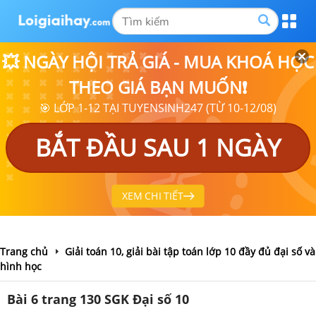
💥 NGÀY HỘI TRẢ GIÁ - MUA KHOÁ HỌC
THEO GIÁ BẠN MUỐN❗
🎯 LỚP 1-12 TẠI TUYENSINH247 (TỪ 10-12/08)
BẮT ĐẦU SAU 1 NGÀY
XEM CHI TIẾT
Trang chủ
Giải toán 10, giải bài tập toán lớp 10 đầy đủ đại số và
hình học
Bài 6 trang 130 SGK Đại số 10