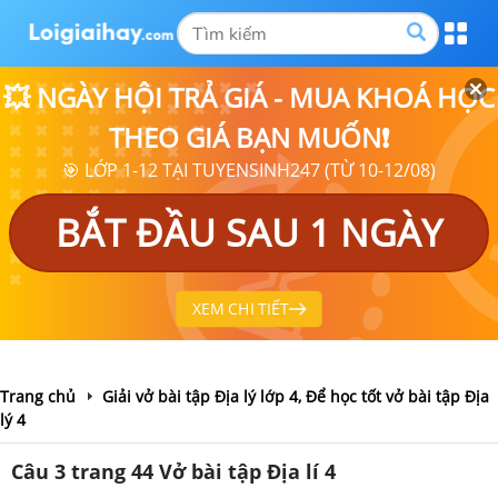
💥 NGÀY HỘI TRẢ GIÁ - MUA KHOÁ HỌC
THEO GIÁ BẠN MUỐN❗
🎯 LỚP 1-12 TẠI TUYENSINH247 (TỪ 10-12/08)
BẮT ĐẦU SAU 1 NGÀY
XEM CHI TIẾT
Trang chủ
Giải vở bài tập Địa lý lớp 4, Để học tốt vở bài tập Địa
lý 4
Câu 3 trang 44 Vở bài tập Địa lí 4