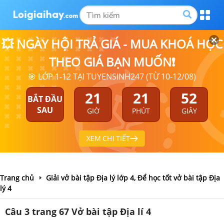
💥 NGÀY HỘI TRẢ GIÁ - MUA KHOÁ HỌC
THEO GIÁ BẠN MUỐN❗
🎯 LỚP 1-12 TẠI TUYENSINH247 (TỪ 10-12/08)
21
21
52
BẮT ĐẦU
SAU
GIỜ
PHÚT
GIÂY
XEM CHI TIẾT
Trang chủ
Giải vở bài tập Địa lý lớp 4, Để học tốt vở bài tập Địa
lý 4
Câu 3 trang 67 Vở bài tập Địa lí 4