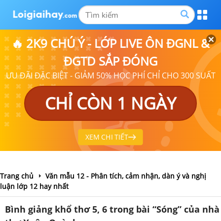
🔥 2K9 CHÚ Ý - LỚP LIVE ÔN ĐGNL &
ĐGTD SẮP ĐÓNG
ƯU ĐÃI ĐẶC BIỆT - GIẢM 50% HỌC PHÍ CHỈ CHO 300 SUẤT
CHỈ CÒN 1 NGÀY
XEM CHI TIẾT
Trang chủ
Văn mẫu 12 - Phân tích, cảm nhận, dàn ý và nghị
luận lớp 12 hay nhất
Bình giảng khổ thơ 5, 6 trong bài “Sóng” của nhà