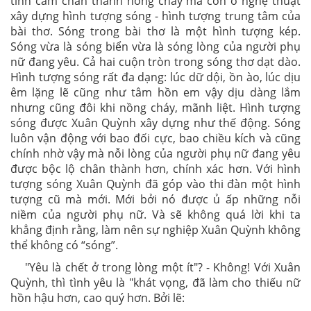
tình cảm chân thành nồng cháy mà còn ở nghệ thuật
xây dựng hình tượng sóng - hình tượng trung tâm của
bài thơ. Sóng trong bài thơ là một hình tượng kép.
Sóng vừa là sóng biển vừa là sóng lòng của người phụ
nữ đang yêu. Cả hai cuộn tròn trong sóng thơ dạt dào.
Hình tượng sóng rất đa dạng: lúc dữ dội, ồn ào, lúc dịu
êm lặng lẽ cũng như tâm hồn em vậy dịu dàng lắm
nhưng cũng đôi khi nồng cháy, mãnh liệt. Hình tượng
sóng được Xuân Quỳnh xây dựng như thế động. Sóng
luôn vận động với bao đối cực, bao chiều kích và cũng
chính nhờ vậy mà nỗi lòng của người phụ nữ đang yêu
được bộc lộ chân thành hơn, chính xác hơn. Với hình
tượng sóng Xuân Quỳnh đã góp vào thi đàn một hình
tượng cũ mà mới. Mới bởi nó được ủ ấp những nỗi
niềm của người phụ nữ. Và sẽ không quá lời khi ta
khẳng định rằng, làm nên sự nghiệp Xuân Quỳnh không
thể không có “sóng”.
"Yêu là chết ở trong lòng một ít"? - Không! Với Xuân
Quỳnh, thì tình yêu là "khát vọng, đã làm cho thiếu nữ
hồn hậu hơn, cao quý hơn. Bởi lẽ: