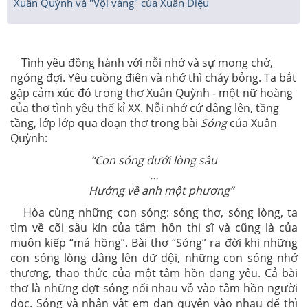
Xuân Quỳnh và "Vội vàng" của Xuân Diệu
Tình yêu đồng hành với nỗi nhớ và sự mong chờ,
ngóng đợi. Yêu cuồng điên và nhớ thì cháy bỏng. Ta bắt
gặp cảm xúc đó trong thơ Xuân Quỳnh - một nữ hoàng
của thơ tình yêu thế kỉ XX. Nỗi nhớ cứ dâng lên, tầng
tầng, lớp lớp qua đoạn thơ trong bài
Sóng
của Xuân
Quỳnh:
“Con sóng dưới lòng sâu
…
Hướng về anh một phương”
Hòa cùng những con sóng: sóng thơ, sóng lòng, ta
tìm về cõi sâu kín của tâm hồn thi sĩ và cũng là của
muôn kiếp “má hồng”. Bài thơ “Sóng” ra đời khi những
con sóng lòng dâng lên dữ dội, những con sóng nhớ
thương, thao thức của một tâm hồn đang yêu. Cả bài
thơ là những đợt sóng nối nhau vỗ vào tâm hồn người
đọc. Sóng và nhân vật em đan quyện vào nhau để thì