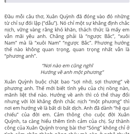
Đầu mỗi câu thơ, Xuân Quỳnh đã đóng vào đó những
từ chỉ sự đối lập (“dẫu”). Nó chỉ một sự khẳng định chắc
nịch, vững vàng rằng khó khăn, thách thức là mấy em
vẫn mãi yêu anh. Chẳng phải là “ngược Bắc”, “xuôi
Nam” mà là “xuôi Nam” “ngược Bắc”. Phương hướng
thế nào không quan trọng, quan trọng nhất vẫn là
“phương anh”.
“Nơi nào em cũng nghĩ
Hướng về anh một phương”
Xuân Quỳnh buộc chặt bao “sợi nhớ, sợi thương” về
phương anh. Thế mới biết tình yêu của chị nồng nàn,
mãnh liệt thế nào. Hướng về anh thì có thể thay đổi
nhưng với lời khẳng định chắc nịch “một phương” thì
nơi em hướng về là bất di bất dịch. Anh đã dành “hệ qui
chiếu” của đời em. Cảm thông cho cuộc đời Xuân
Quỳnh, ta càng hiểu thêm tình cảm của chị. Sự thành
công của Xuân Quỳnh trong bài thơ “Sóng” không chỉ ở