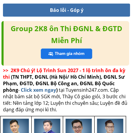
Báo lỗi - Góp ý
Group 2K8 ôn Thi ĐGNL & ĐGTD
Miễn Phí
>> 2K9 Chú ý! Lộ Trình Sun 2027 - 1 lộ trình ôn đa kỳ
thi
(TN THPT, ĐGNL (Hà Nội/ Hồ Chí Minh), ĐGNL Sư
Phạm, ĐGTD, ĐGNL Bộ Công an, ĐGNL Bộ Quốc
phòng
-
Click xem ngay
)
tại Tuyensinh247.com.
Cập
nhật bám sát bộ SGK mới, Thầy Cô giáo giỏi, 3 bước chi
tiết: Nền tảng lớp 12; Luyện thi chuyên sâu; Luyện đề đủ
dạng đáp ứng mọi kì thi.