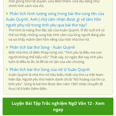
một giọng thơ rất duyên, vừa đằm thắm, vừa dịu dàng như
chính tính cách của chị.
Phân tích hình tượng sóng trong bài thơ cùng tên của
Xuân Quỳnh. Anh ( chị) cảm nhận được gì về tâm hồn
người phụ nữ trong tình yêu qua bài thơ này?
Thơ tình là mảng thơ đặc sắc của Xuân Quỳnh. Ở đó tuổi trẻ có
thể soi thấy những cung bậc tình cảm của lòng người đang yêu
và soi thấy mảnh tâm hồn riêng của một nhà thơ nữ.
Phân tích bài thơ Sóng - Xuân Quỳnh
Một nhà thơ cổ điển Pháp từng nói: “Tình yêu là điều mà con
người không thể hiểu nổi.” Thật vậy, từ ngàn đời nay tình yêu
luôn là điều bí ẩn, là đề tài vô tận của văn chương.
Phân tích bài thơ Sóng của nữ sĩ Xuân Quỳnh
Xuân Quỳnh là nhà thơ nữ tiêu biểu nhất của thơ ca Việt Nam
hiện đại. Người yêu thơ mệnh danh chị là “Nữ hoàng của thi ca
tình yêu”. Sóng là bài thơ được làm năm 1967 nhân chuyến đi
thực tế ở biển Diêm Điền.
Luyện Bài Tập Trắc nghiệm Ngữ Văn 12 - Xem
ngay