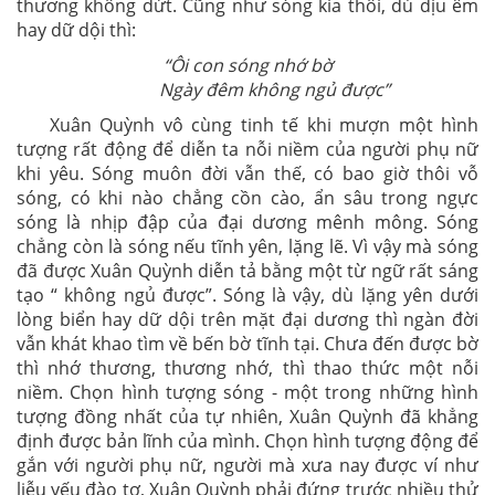
thương không dứt. Cũng như sóng kia thôi, dù dịu êm
hay dữ dội thì:
“Ôi con sóng nhớ bờ
Ngày đêm không ngủ được”
Xuân Quỳnh vô cùng tinh tế khi mượn một hình
tượng rất động để diễn ta nỗi niềm của người phụ nữ
khi yêu. Sóng muôn đời vẫn thế, có bao giờ thôi vỗ
sóng, có khi nào chẳng cồn cào, ẩn sâu trong ngực
sóng là nhịp đập của đại dương mênh mông. Sóng
chẳng còn là sóng nếu tĩnh yên, lặng lẽ. Vì vậy mà sóng
đã được Xuân Quỳnh diễn tả bằng một từ ngữ rất sáng
tạo “ không ngủ được”. Sóng là vậy, dù lặng yên dưới
lòng biển hay dữ dội trên mặt đại dương thì ngàn đời
vẫn khát khao tìm về bến bờ tĩnh tại. Chưa đến được bờ
thì nhớ thương, thương nhớ, thì thao thức một nỗi
niềm. Chọn hình tượng sóng - một trong những hình
tượng đồng nhất của tự nhiên, Xuân Quỳnh đã khẳng
định được bản lĩnh của mình. Chọn hình tượng động để
gắn với người phụ nữ, người mà xưa nay được ví như
liễu yếu đào tơ, Xuân Quỳnh phải đứng trước nhiều thử