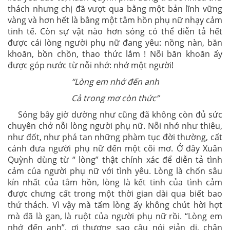
thách nhưng chị đã vượt qua bằng một bản lĩnh vững
vàng và hơn hết là bằng một tâm hồn phụ nữ nhạy cảm
tinh tế. Còn sự vật nào hơn sóng có thể diễn tả hết
được cái lòng người phụ nữ đang yêu: nồng nàn, băn
khoăn, bồn chồn, thao thức lắm ! Nỗi băn khoăn ấy
được góp nước từ nỗi nhớ: nhớ một người!
“Lòng em nhớ đến anh
Cả trong mơ còn thức”
Sóng bây giờ dường như cũng đã không còn đủ sức
chuyên chở nỗi lòng người phụ nữ. Nỗi nhớ như thiêu,
như đốt, như phá tan những phàm tục đời thường, cất
cánh đưa người phụ nữ đến một cõi mơ. Ở đây Xuân
Quỳnh dùng từ “ lòng” thật chính xác để diễn tả tình
cảm của người phụ nữ với tình yêu. Lòng là chốn sâu
kín nhất của tâm hồn, lòng là kết tinh của tình cảm
được chưng cất trong một thời gian dài qua biết bao
thử thách. Vì vậy mà tấm lòng ấy không chút hời hợt
mà đã là gan, là ruột của người phụ nữ rồi. “Lòng em
nhớ đến anh”, ơi thương sao câu nói giản dị, chân