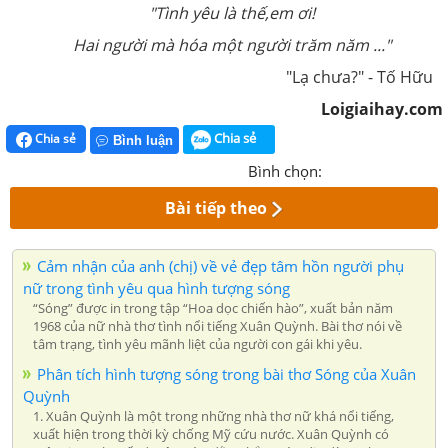
"Tình yêu là thế,em ơi!
Hai người mà hóa một người trăm năm ..."
"Lạ chưa?" - Tố Hữu
Loigiaihay.com
Chia sẻ
Chia sẻ
Bình luận
Bình chọn:
Bài tiếp theo
Cảm nhận của anh (chị) về vẻ đẹp tâm hồn người phụ
nữ trong tình yêu qua hình tượng sóng
“Sóng” được in trong tập “Hoa dọc chiến hào”, xuất bản năm
1968 của nữ nhà thơ tình nổi tiếng Xuân Quỳnh. Bài thơ nói về
tâm trạng, tình yêu mãnh liệt của người con gái khi yêu.
Phân tích hình tượng sóng trong bài thơ Sóng của Xuân
Quỳnh
1. Xuân Quỳnh là một trong những nhà thơ nữ khá nổi tiếng,
xuất hiện trong thời kỳ chống Mỹ cứu nước. Xuân Quỳnh có