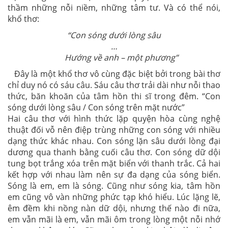
thầm những nỗi niềm, những tâm tư. Và có thể nói,
khổ thơ:
“Con sóng dưới lòng sâu
…
Hướng về anh – một phương”
Đây là một khổ thơ vô cùng đặc biệt bởi trong bài thơ
chỉ duy nó có sáu câu. Sáu câu thơ trải dài như nỗi thao
thức, băn khoăn của tâm hồn thi sĩ trong đêm. “Con
sóng dưới lòng sâu / Con sóng trên mặt nước”
Hai câu thơ với hình thức lặp quyện hòa cùng nghệ
thuật đối vỗ nên điệp trùng những con sóng với nhiều
dạng thức khác nhau. Con sóng lặn sâu dưới lòng đại
dương qua thanh bằng cuối câu thơ. Con sóng dữ dội
tung bọt trắng xóa trên mặt biển với thanh trắc. Cả hai
kết hợp với nhau làm nên sự đa dạng của sóng biển.
Sóng là em, em là sóng. Cũng như sóng kia, tâm hồn
em cũng vô vàn những phức tạp khó hiểu. Lúc lặng lẽ,
êm đềm khi nồng nàn dữ dội, nhưng thế nào đi nữa,
em vẫn mãi là em, vẫn mãi ôm trong lòng một nỗi nhớ