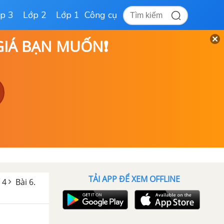
p 3
Lớp 2
Lớp 1
Công cụ
 GIÁ BẠN MUỐN❗
TẢI APP ĐỂ XEM OFFLINE
 4
Bài 6.