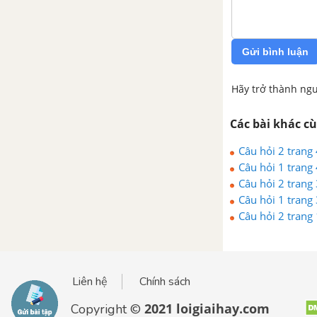
Đàng Trong
Bài 23. Thành thị ở thế kỉ XVI -
Gửi bình luận
XVII
Hãy trở thành ngư
Bài 24. Nghĩa quân Tây Sơn tiến
ra Thăng Long
Các bài khác c
Câu hỏi 2 trang 
Bài 25. Quang Trung đại phá
Câu hỏi 1 trang 
quân Thanh
Câu hỏi 2 trang 
Câu hỏi 1 trang 
Bài 26. Những chính sách về
Câu hỏi 2 trang 
kinh tế và văn hóa của vua
Quang Trung
Buổi đầu thời Nguyễn
Liên hệ
Chính sách
Bài 27. Nhà Nguyễn thành lập
2021 loigiaihay.com
Copyright ©