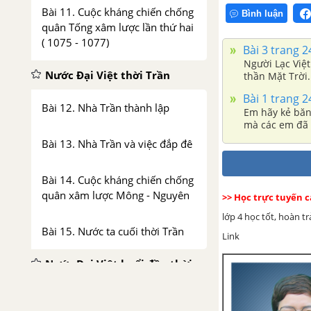
Bài 11. Cuộc kháng chiến chống
Bình luận
quân Tống xâm lược lần thứ hai
( 1075 - 1077)
Bài 3 trang 2
Người Lạc Việt
Nước Đại Việt thời Trần
thần Mặt Trời.
Bài 1 trang 2
Bài 12. Nhà Trần thành lập
Em hãy kẻ băng
mà các em đã 
Bài 13. Nhà Trần và việc đắp đê
Bài 14. Cuộc kháng chiến chống
quân xâm lược Mông - Nguyên
>> Học trực tuyến c
lớp 4 học tốt, hoàn t
Bài 15. Nước ta cuối thời Trần
Link
Nước Đại Việt buổi đầu thời
Hậu Lê