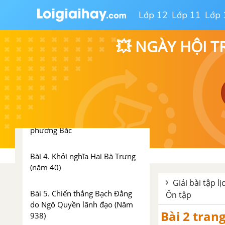
nước
Lớp 12
Lớp 11
Lớp 
Bài 1. Nước Văn Lang
💥 NGÀY HỘI T
Bài 2. Nước Âu Lạc
Hơn một nghìn năm đấu
tranh giành lại độc lập
Bài 3. Nước ta dưới ách đô hộ
của các triều đại phong kiến
phương Bắc
Bài 4. Khởi nghĩa Hai Bà Trưng
(năm 40)
Giải bài tập lị
Bài 5. Chiến thắng Bạch Đằng
Ôn tập
do Ngô Quyền lãnh đạo (Năm
Bài 2 tran
938)