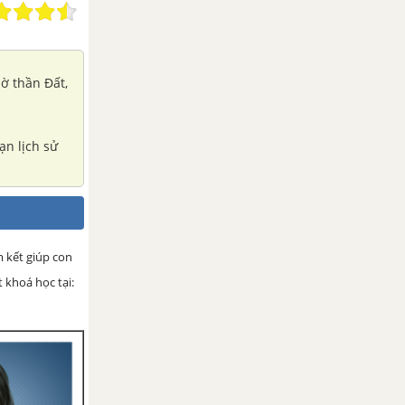
ờ thần Đất,
ạn lịch sử
 kết giúp con
 khoá học tại: