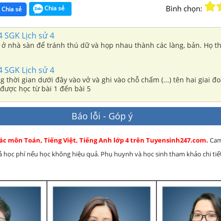
Bình chọn:
Chia sẻ
Chia sẻ
4 SGK Lịch sử 4
 ở nhà sàn để tránh thú dữ và họp nhau thành các làng, bản. Họ th
4 SGK Lịch sử 4
 thời gian dưới đây vào vở và ghi vào chỗ chấm (...) tên hai giai đo
được học từ bài 1 đến bài 5
Báo lỗi - Góp ý
ác môn Toán, Tiếng Việt, Tiếng Anh lớp 4 trên Tuyensinh247.com.
Cam
rả học phí nếu học không hiệu quả. Phụ huynh và học sinh tham khảo chi tiết