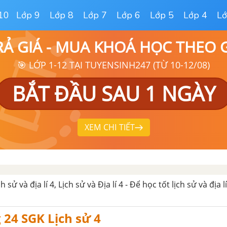
10
Lớp 9
Lớp 8
Lớp 7
Lớp 6
Lớp 5
Lớp 4
Lớ
RẢ GIÁ - MUA KHOÁ HỌC THEO
🎯 LỚP 1-12 TẠI TUYENSINH247 (TỪ 10-12/08)
BẮT ĐẦU SAU 1 NGÀY
XEM CHI TIẾT
ch sử và địa lí 4, Lịch sử và Địa lí 4 - Để học tốt lịch sử và địa lí
g 24 SGK Lịch sử 4