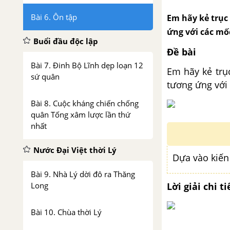
Bài 6. Ôn tập
Em hãy kẻ trục 
ứng với các mốc
Buổi đầu độc lập
Đề bài
Bài 7. Đinh Bộ Lĩnh dẹp loạn 12
Em hãy kẻ trục
sứ quân
tương ứng với 
Bài 8. Cuộc kháng chiến chống
quân Tống xâm lược lần thứ
nhất
Nước Đại Việt thời Lý
Dựa vào kiến
Bài 9. Nhà Lý dời đô ra Thăng
Long
Lời giải chi ti
Bài 10. Chùa thời Lý