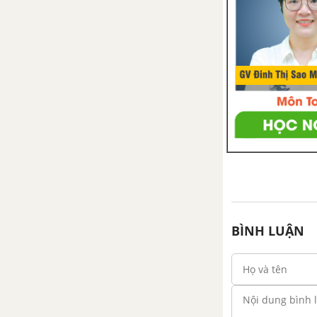
Bài 16. Chiến thắng Chi Lăng
Bài 17. Nhà Hậu Lê và việc tổ
chức quản lí đất nước
Bài 18. Trường học thời Hậu Lê
Bài 19. Văn học và khoa học
thời Hậu Lê
Bài 20. Ôn tập
Nước Đại Việt thế kỉ XVI -
XVIII
BÌNH LUẬN
Bài 21. Trịnh - Nguyễn phân
tranh
Bài 22. Cuộc khẩn hoang ở