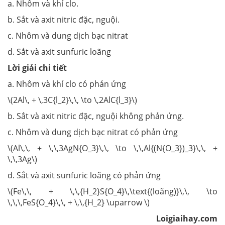
a. Nhôm và khí clo.
b. Sắt và axit nitric đặc, nguội.
c. Nhôm và dung dịch bạc nitrat
d. Sắt và axit sunfuric loãng
Lời giải chi tiết
a. Nhôm và khí clo có phản ứng
\(2Al\, + \,3C{l_2}\,\, \to \,2AlC{l_3}\)
b. Sắt và axit nitric đặc, nguội không phản ứng.
c. Nhôm và dung dịch bạc nitrat có phản ứng
\(Al\,\, + \,\,3AgN{O_3}\,\, \to \,\,Al{(N{O_3})_3}\,\, +
\,\,3Ag\)
d. Sắt và axit sunfuric loãng có phản ứng
\(Fe\,\, + \,\,{H_2}S{O_4}\,\text{(loãng)}\,\, \to
\,\,\,FeS{O_4}\,\, + \,\,{H_2} \uparrow \)
Loigiaihay.com