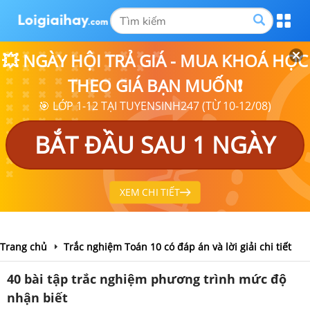
💥 NGÀY HỘI TRẢ GIÁ - MUA KHOÁ HỌC
THEO GIÁ BẠN MUỐN❗
🎯 LỚP 1-12 TẠI TUYENSINH247 (TỪ 10-12/08)
BẮT ĐẦU SAU 1 NGÀY
XEM CHI TIẾT
Trang chủ
Trắc nghiệm Toán 10 có đáp án và lời giải chi tiết
40 bài tập trắc nghiệm phương trình mức độ
nhận biết