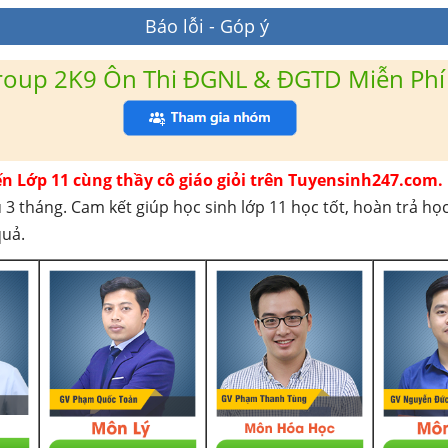
Báo lỗi - Góp ý
roup 2K9 Ôn Thi ĐGNL & ĐGTD Miễn Phí
ến Lớp 11 cùng thầy cô giáo giỏi trên Tuyensinh247.com.
 3 tháng. Cam kết giúp học sinh lớp 11 học tốt, hoàn trả họ
quả.