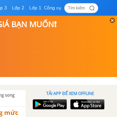
p 3
Lớp 2
Lớp 1
Công cụ
 GIÁ BẠN MUỐN❗
TẢI APP ĐỂ XEM OFFLINE
ng song
ng mức