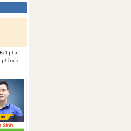
Bứt phá
c phí nếu