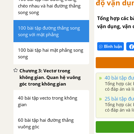
độ vận dụ
chéo nhau và hai đường thẳng
song song
Tổng hợp các b
vận dụng, vận d
100 bài tập đường thẳng song
song với mặt phẳng
Bình luận
100 bài tập hai mặt phẳng song
song
Chương 3: Vectơ trong
không gian. Quan hệ vuông
40 bài tập đ
góc trong không gian
Tổng hợp các 
có đáp án và lờ
40 bài tập vecto trong không
25 bài tập đ
gian
Tổng hợp các 
có đáp án và lờ
60 bài tập hai đường thẳng
vuông góc