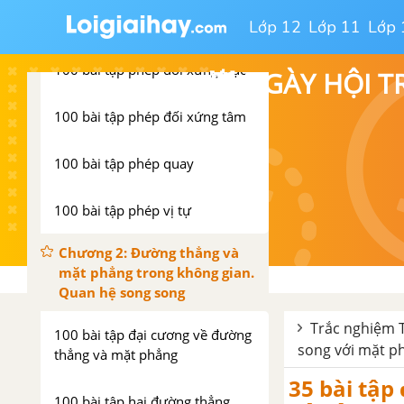
100 bài tập phép tịnh tiến
Lớp 12
Lớp 11
Lớp 
100 bài tập phép đối xứng trục
💥 NGÀY HỘI T
100 bài tập phép đối xứng tâm
100 bài tập phép quay
100 bài tập phép vị tự
Chương 2: Đường thẳng và
mặt phẳng trong không gian.
Quan hệ song song
Trắc nghiệm To
100 bài tập đại cương về đường
song với mặt p
thẳng và mặt phẳng
35 bài tậ
100 bài tập hai đường thẳng