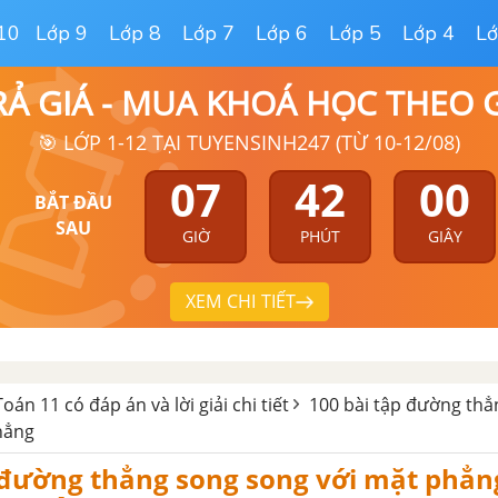
10
Lớp 9
Lớp 8
Lớp 7
Lớp 6
Lớp 5
Lớp 4
Lớ
RẢ GIÁ - MUA KHOÁ HỌC THEO
🎯 LỚP 1-12 TẠI TUYENSINH247 (TỪ 10-12/08)
07
41
59
BẮT ĐẦU
SAU
GIỜ
PHÚT
GIÂY
XEM CHI TIẾT
án 11 có đáp án và lời giải chi tiết
100 bài tập đường thẳ
hẳng
p đường thẳng song song với mặt phẳ