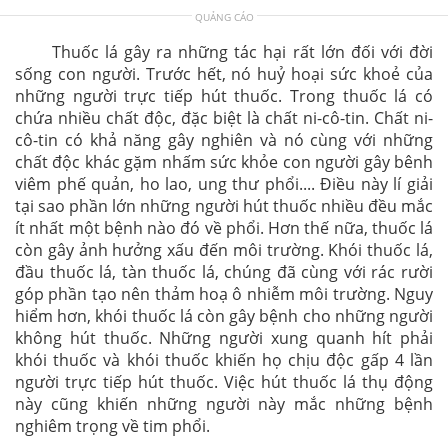
QUẢNG CÁO
Thuốc lá gây ra những tác hại rất lớn đối với đời
sống con người. Trước hết, nó huỷ hoại sức khoẻ của
những người trực tiếp hút thuốc. Trong thuốc lá có
chứa nhiều chất độc, đặc biệt là chất ni-cô-tin. Chất ni-
cô-tin có khả năng gây nghiên và nó cùng với những
chất độc khác gặm nhấm sức khỏe con người gây bênh
viêm phế quản, ho lao, ung thư phổi.... Điều này lí giải
tại sao phần lớn những người hút thuốc nhiều đều mắc
ít nhất một bệnh nào đó về phổi. Hơn thế nữa, thuốc lá
còn gây ảnh hưởng xấu đến môi trường. Khói thuốc lá,
đầu thuốc lá, tàn thuốc lá, chúng đã cùng với rác rười
góp phần tạo nên thảm hoạ ô nhiễm môi trường. Nguy
hiểm hơn, khói thuốc lá còn gây bệnh cho những người
không hút thuốc. Những người xung quanh hít phải
khói thuốc và khói thuốc khiến họ chịu độc gấp 4 lần
người trực tiếp hút thuốc. Việc hút thuốc lá thụ động
này cũng khiến những người này mắc những bệnh
nghiêm trọng về tim phổi.