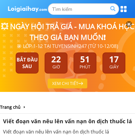
💥 NGÀY HỘI TRẢ GIÁ - MUA KHOÁ HỌC
THEO GIÁ BẠN MUỐN❗
🎯 LỚP 1-12 TẠI TUYENSINH247 (TỪ 10-12/08)
22
51
17
BẮT ĐẦU
SAU
GIỜ
PHÚT
GIÂY
XEM CHI TIẾT
Trang chủ
Viết đoạn văn nêu lên vấn nạn ôn dịch thuốc lá
Viết đoạn văn nêu lên vấn nạn ôn dịch thuốc lá