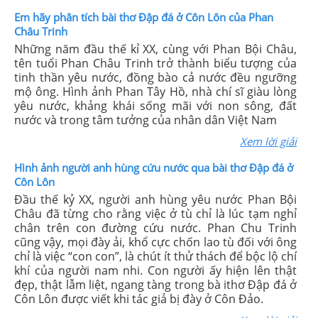
Em hãy phân tích bài thơ Đập đá ở Côn Lôn của Phan
Châu Trinh
Những năm đầu thế kỉ XX, cùng với Phan Bội Châu,
tên tuổi Phan Châu Trinh trở thành biểu tượng của
tinh thần yêu nước, đồng bào cả nước đều ngưỡng
mộ ông. Hình ảnh Phan Tây Hồ, nhà chí sĩ giàu lòng
yêu nước, khảng khái sống mãi với non sông, đất
nước và trong tâm tưởng của nhân dân Việt Nam
Xem lời giải
Hình ảnh người anh hùng cứu nước qua bài thơ Đập đá ở
Côn Lôn
Đầu thế kỷ XX, người anh hùng yêu nước Phan Bội
Châu đã từng cho rằng việc ở tù chỉ là lúc tạm nghỉ
chân trên con đường cứu nước. Phan Chu Trinh
cũng vậy, mọi đày ải, khổ cực chốn lao tù đối với ông
chỉ là việc “con con”, là chút ít thử thách để bộc lộ chí
khí của người nam nhi. Con người ấy hiện lên thật
đẹp, thật lẫm liệt, ngang tàng trong bà ithơ Đập đá ở
Côn Lôn được viết khi tác giả bị đày ở Côn Đảo.