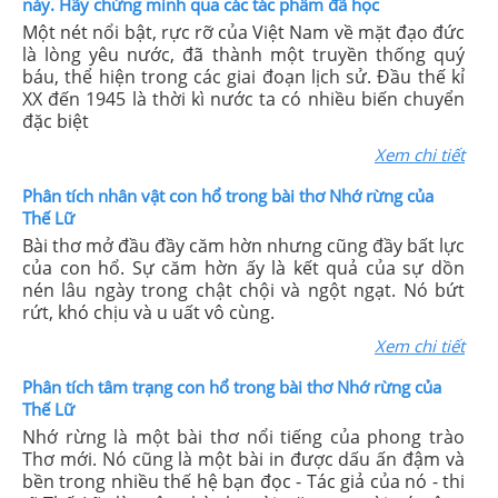
này. Hãy chứng minh qua các tác phẩm đã học
Một nét nổi bật, rực rỡ của Việt Nam về mặt đạo đức
là lòng yêu nước, đã thành một truyền thống quý
báu, thể hiện trong các giai đoạn lịch sử. Đầu thế kỉ
XX đến 1945 là thời kì nước ta có nhiều biến chuyển
đặc biệt
Xem chi tiết
Phân tích nhân vật con hổ trong bài thơ Nhớ rừng của
Thế Lữ
Bài thơ mở đầu đầy căm hờn nhưng cũng đầy bất lực
của con hổ. Sự căm hờn ấy là kết quả của sự dồn
nén lâu ngày trong chật chội và ngột ngạt. Nó bứt
rứt, khó chịu và u uất vô cùng.
Xem chi tiết
Phân tích tâm trạng con hổ trong bài thơ Nhớ rừng của
Thế Lữ
Nhớ rừng là một bài thơ nổi tiếng của phong trào
Thơ mới. Nó cũng là một bài in được dấu ấn đậm và
bền trong nhiều thế hệ bạn đọc - Tác giả của nó - thi