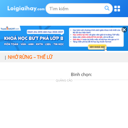
NHỚ RỪNG – THẾ LỮ
|
Bình chọn:
QUẢNG CÁO