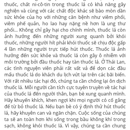
thuốc, chất ni-cô-tin trong thuốc lá có khả năng gây
nghiện và cùng với các chất độc khác sẽ bào mòn dần
sức khỏe của họ với những căn bệnh như viêm phổi,
viêm phế quản, ho lao hay nặng nề hơn là ung thư
phổi... Không chỉ gây hại cho chính mình, thuốc lá còn
ảnh hưởng đến những người xung quanh bởi khói
thuốc, những người hít phải khói thuốc sẽ chịu độc gấp
4 lần những người trực tiếp hút thuốc. Thuốc lá ảnh
hưởng đến sức khỏe và thuốc lá còn gây ô nhiễm với
môi trường bởi đầu thuốc hay tàn thuốc lá. Ở Thái Lan,
các tình nguyện viên phải rất vất vả để dọn các đầu
mẩu thuốc lá do khách du lịch vứt lại trên các bãi biển.
Với rất nhiều tác hại đó, chúng ta cần chống lại ôn dịch
thuốc lá. Mỗi người cần tích cực tuyên truyền về tác hại
của thuốc lá đến người thân, bạn bè xung quanh mình.
Hãy khuyến khích, khen ngợi khi mọi người có cố gắng
để từ bỏ thuốc lá. Nếu bạn bè có ý định thử hút thuốc
lá, hãy khuyên can và ngăn chặn. Cuộc sống của chúng
ta sẽ an toàn hơn khi sống trong bầu không khí trong
sạch, không khói thuốc lá. Vì vậy, chúng ta cần chung