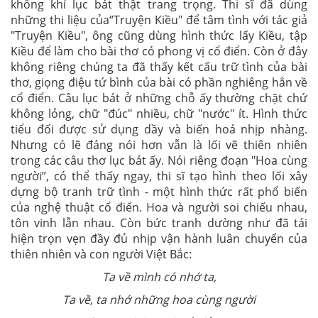
không khí lục bát thật trang trọng. Thi sĩ đã dùng
những thi liệu của“Truyện Kiều" để tâm tình với tác giả
"Truyện Kiều", ông cũng dùng hình thức lấy Kiều, tập
Kiều để làm cho bài thơ có phong vị cổ điển. Còn ở đây
không riêng chúng ta đã thấy kết cấu trữ tình của bài
thơ, giọng điệu tứ bình của bài có phần nghiêng hẳn về
cổ điển. Câu lục bát ở những chỗ ấy thường chặt chứ
không lỏng, chữ "đúc" nhiều, chữ "nước" ít. Hình thức
tiểu đối được sử dụng dầy và biến hoá nhịp nhàng.
Nhưng có lẽ đáng nói hơn vẫn là lối vẽ thiên nhiên
trong các câu thơ lục bát ấy. Nói riêng đoạn "Hoa cùng
người”, có thể thấy ngay, thi sĩ tạo hình theo lối xây
dựng bộ tranh trữ tình - một hình thức rất phổ biến
của nghệ thuật cổ điển. Hoa và người soi chiếu nhau,
tôn vinh lẫn nhau. Còn bức tranh dường như đã tái
hiện trọn vẹn đầy đủ nhịp vận hành luân chuyển của
thiên nhiên và con người Việt Bắc:
Ta về mình có nhớ ta,
Ta về, ta nhớ những hoa cùng người