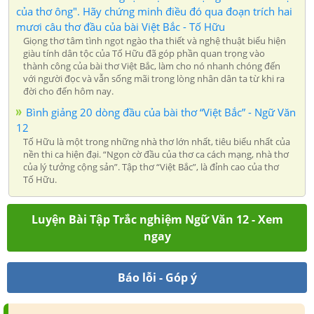
của thơ ông". Hãy chứng minh điều đó qua đoạn trích hai
mươi câu thơ đầu của bài Việt Bắc - Tố Hữu
Giọng thơ tâm tình ngọt ngào tha thiết và nghệ thuật biểu hiện
giàu tính dân tộc của Tố Hữu đã góp phần quan trọng vào
thành công của bài thơ Việt Bắc, làm cho nó nhanh chóng đến
với người đọc và vẫn sống mãi trong lòng nhân dân ta từ khi ra
đời cho đến hôm nay.
Bình giảng 20 dòng đầu của bài thơ “Việt Bắc” - Ngữ Văn
12
Tố Hữu là một trong những nhà thơ lớn nhất, tiêu biểu nhất của
nền thi ca hiện đại. “Ngọn cờ đầu của thơ ca cách mạng, nhà thơ
của lý tưởng cộng sản”. Tập thơ “Việt Bắc”, là đỉnh cao của thơ
Tố Hữu.
Luyện Bài Tập Trắc nghiệm Ngữ Văn 12 - Xem
ngay
Báo lỗi - Góp ý