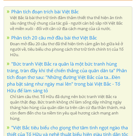
Phân tích đoạn trích bài Việt Bắc
Việt Bắc là bài thơ trữ tình đằm thắm thiết tha thể hiện ân tình
sâu nặng thuỷ chung của tác giả - người cán bộ sắp rời Việt Bắc
về miền xuôi - đối với căn cứ địa cách mạng của cả nước.
Phân tích 20 câu mở đầu bài thơ Việt Bắc
Đoạn mở đầu 20 câu thơ đã thể hiện tình cảm gắn bó giữa kẻ ở
người về, tiêu biểu cho phong cách thơ trữ tình chính trị của Tố
Hữu.
"Bức tranh Việt Bắc ra quân là một bức tranh hùng
tráng, tràn đầy khí thế chiến thắng của quân dân ta" Phân
tích đoạn thơ sau: "Những đường Việt Bắc của ta…Đèn
pha bật sáng như ngày mai lên" trong bài Việt Bắc - Tố
Hữu để làm sáng tỏ
Chỉ tám câu thơ, Tố Hữu đã dựng nên bức tranh Việt Bắc ra
quân thật đẹp. Bức tranh không chỉ làm sống dậy những ngày
tháng hào hùng của quân dân ta trên căn cứ địa thần thánh, mà
còn đem đến cho ta niềm tin yêu quê hương cách mạng anh
hùng.
"Việt Bắc tiêu biểu cho giọng thơ tâm tình ngọt ngào tha
thiết của Tố Hữu và nghệ thuật biểu hiện giàu tính dân tộc