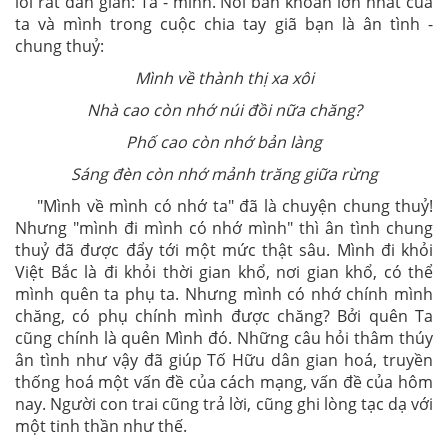
lối rất dân gian: Ta - mình. Nỗi băn khoăn lớn nhất của
ta và mình trong cuộc chia tay giã bạn là ân tình -
chung thuỷ:
Mình về thành thị xa xôi
Nhà cao còn nhớ núi đồi nữa chăng?
Phố cao còn nhớ bản làng
Sáng đèn còn nhớ mảnh trăng giữa rừng
"Mình về mình có nhớ ta" đã là chuyện chung thuỷ!
Nhưng "mình đi mình có nhớ mình" thì ân tình chung
thuỷ đã được đẩy tới một mức thật sâu. Mình đi khỏi
Việt Bắc là đi khỏi thời gian khổ, nơi gian khổ, có thể
mình quên ta phụ ta. Nhưng mình có nhớ chính mình
chăng, có phụ chính mình được chăng? Bởi quên Ta
cũng chính là quên Mình đó. Những câu hỏi thâm thúy
ân tình như vậy đã giúp Tố Hữu dân gian hoá, truyền
thống hoá một vấn đề của cách mạng, vấn đề của hôm
nay. Người con trai cũng trả lời, cũng ghi lòng tạc dạ với
một tinh thần như thế.