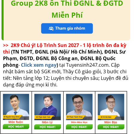
Group 2K8 ôn Thi ĐGNL & ĐGTD
Miễn Phí
>> 2K9 Chú ý! Lộ Trình Sun 2027 - 1 lộ trình ôn đa kỳ
thi
(TN THPT, ĐGNL (Hà Nội/ Hồ Chí Minh), ĐGNL Sư
Phạm, ĐGTD, ĐGNL Bộ Công an, ĐGNL Bộ Quốc
phòng
-
Click xem ngay
)
tại Tuyensinh247.com.
Cập
nhật bám sát bộ SGK mới, Thầy Cô giáo giỏi, 3 bước chi
tiết: Nền tảng lớp 12; Luyện thi chuyên sâu; Luyện đề đủ
dạng đáp ứng mọi kì thi.