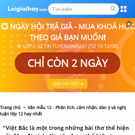
💥 NGÀY HỘI TRẢ GIÁ - MUA KHOÁ HỌC
THEO GIÁ BẠN MUỐN❗
🎯 LỚP 1-12 TẠI TUYENSINH247 (TỪ 10-12/08)
CHỈ CÒN 2 NGÀY
XEM CHI TIẾT
Trang chủ
Văn mẫu 12 - Phân tích, cảm nhận, dàn ý và nghị
luận lớp 12 hay nhất
"Việt Bắc là một trong những bài thơ thể hiện