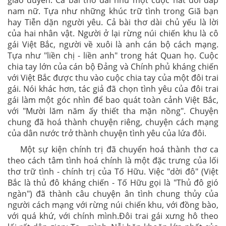
giao duyên. Cả bài thơ dài như một cuộc hát đối đáp
nam nữ. Tựa như những khúc trữ tình trong Giã bạn
hay Tiễn dặn người yêu. Cả bài thơ dài chủ yếu là lời
của hai nhân vật. Người ở lại rừng núi chiến khu là cô
gái Việt Bắc, người về xuôi là anh cán bộ cách mạng.
Tựa như "liền chị - liền anh" trong hát Quan họ. Cuộc
chia tay lớn của cán bộ Đảng và Chính phủ kháng chiến
với Việt Bắc được thu vào cuộc chia tay của một đôi trai
gái. Nói khác hơn, tác giả đã chọn tình yêu của đôi trai
gái làm một góc nhìn để bao quát toàn cảnh Việt Bắc,
với "Mười lăm năm ấy thiết tha mặn nồng". Chuyện
chung đã hoá thành chuyện riêng, chuyện cách mạng
của dân nước trở thành chuyện tình yêu của lứa đôi.
Một sự kiện chính trị đã chuyển hoá thành thơ ca
theo cách tâm tình hoá chính là một đặc trưng của lối
thơ trữ tình - chính trị của Tố Hữu. Việc "dời đô" (Việt
Bắc là thủ đô kháng chiến - Tố Hữu gọi là "Thủ đô gió
ngàn") đã thành câu chuyện ân tình chung thủy của
người cách mạng với rừng núi chiến khu, với đồng bào,
với quá khứ, với chính mình.Đôi trai gái xưng hô theo