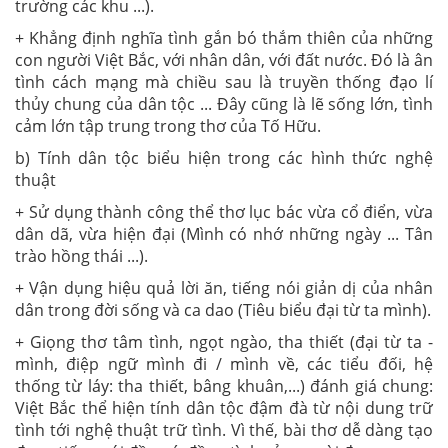
trường các khu ...).
+ Khẳng định nghĩa tình gắn bó thắm thiên của những
con người Việt Bắc, với nhân dân, với đất nước. Đó là ân
tình cách mạng mà chiều sau là truyền thống đạo lí
thủy chung của dân tộc ... Đây cũng là lẽ sống lớn, tình
cảm lớn tập trung trong thơ của Tố Hữu.
b) Tính dân tộc biểu hiện trong các hình thức nghệ
thuật
+ Sử dụng thành công thể thơ lục bác vừa cổ điển, vừa
dân dã, vừa hiện đại (Mình có nhớ những ngày ... Tân
trào hồng thái ...).
+ Vận dụng hiệu quả lời ăn, tiếng nói giản dị của nhân
dân trong đời sống và ca dao (Tiêu biểu đại từ ta mình).
+ Giọng thơ tâm tình, ngọt ngào, tha thiết (đại từ ta -
mình, điệp ngữ mình đi / mình về, các tiểu đối, hệ
thống từ láy: tha thiết, bâng khuân,...) đánh giá chung:
Việt Bắc thể hiện tính dân tộc đậm đà từ nội dung trữ
tình tới nghệ thuật trữ tình. Vì thế, bài thơ dễ dàng tạo