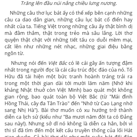
Trăng lên đầu núi nắng chiều lưng nương.
Những câu thơ lục bát ấy có thể xếp bên cạnh những
câu ca dao dân gian, những câu lục bát cổ điển hay
nhất của ta. Tiếng Việt trong những câu ấy thật bình dị
mà đằm thắm, thật trong trẻo mà sâu lắng. Lời thơ
quyện thật chặt với những tiết tấu co duỗi mềm mại,
cất lên như những nét nhạc, những giai điệu bằng
ngôn từ.
Nhưng nói đến
Việt Bắc
có lẽ cái gây ấn tượng đậm
nhất trong người đọc là cái cấu trúc độc đáo của nó. Tố
Hữu đã tái hiện một bức tranh hoành tráng trải ra
trong một thời gian dài tới mười lăm năm (Nhớ khi
kháng Nhật thuở còn Việt Minh) bao quát một không
gian rộng, bao quát toàn bộ Việt Bắc (từ "Mái đình
Hồng Thái, cây đa Tân Trào" đến "Nhớ từ Cao Lạng nhớ
sang Nhị Hà"). Bài thơ muốn có xu hướng trở thành
diễn ca lịch sử (kiểu như "Ba mươi năm đời ta có Đảng
sau này!). Nhưng sở dĩ nó không là diễn ca hẳn, bởi vì
thi sĩ đã tìm đến một kết cấu truyền thống của lối Hát