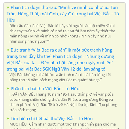
Phân tích đoạn thơ sau: “Mình về mình có nhớ ta…Tân
Trào, Hồng Thái, mái đình, cây đa” trong bài Việt Bắc - Tố
Hữu
Bốn câu đầu là lời Việt Bắc tỏ bày với người cán bộ chiến sĩ khi
chia tay: “Mình về mình có nhớ ta / Mười lăm năm ấy thiết tha
mặn nồng / Mình về mình có nhớ không / Nhìn cây nhớ núi,
nhìn sông nhớ nguồn?”
Bức tranh “Việt Bắc ra quân” là một bức tranh hùng
tráng, tràn đầy khí thế. Phân tích đoạn: "Những đường
Việt Bắc của ta ... Đèn pha bật sáng như ngày mai lên"
trong bài Việt Bắc SGK Ngữ Văn 12 để làm sáng tỏ
Việt Bắc không chỉ là khúc ca ân tình mà còn là bản tổng kết
bằng thơ 15 năm cách mạng.Việt Bắc ra quân” hùng vĩ.
Phân tích bài thơ Việt Bắc - Tố Hữu
I. ĐẶT VẤN ĐỀ . Tháng 10 năm 1954, sau thắng lợi vẻ vang của
cuộc kháng chiến chống thực dân Pháp, trung ương Đảng và
chính phủ rời Việt Bắc để trở về Hà Nội tiếp tục lãnh đạo phong
trào cách mạng
Tìm hiểu chi tiết bài thơ Việt Bắc - Tố Hữu
MỤC TIÊU : Cảm nhận được một thời kháng chiến gian khổ mà