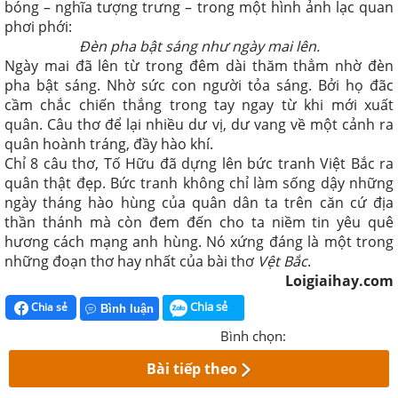
bóng – nghĩa tượng trưng – trong một hình ảnh lạc quan
phơi phới:
Đèn pha bật sáng như ngày mai lên.
Ngày mai đã lên từ trong đêm dài thăm thẳm nhờ đèn
pha bật sáng. Nhờ sức con người tỏa sáng. Bởi họ đãc
cầm chắc chiến thắng trong tay ngay từ khi mới xuất
quân. Câu thơ để lại nhiều dư vị, dư vang về một cảnh ra
quân hoành tráng, đầy hào khí.
Chỉ 8 câu thơ, Tố Hữu đã dựng lên bức tranh Việt Bắc ra
quân thật đẹp. Bức tranh không chỉ làm sống dậy những
ngày tháng hào hùng của quân dân ta trên căn cứ địa
thần thánh mà còn đem đến cho ta niềm tin yêu quê
hương cách mạng anh hùng. Nó xứng đáng là một trong
những đoạn thơ hay nhất của bài thơ
Vệt Bắc
.
Loigiaihay.com
Chia sẻ
Chia sẻ
Bình luận
Bình chọn:
Bài tiếp theo