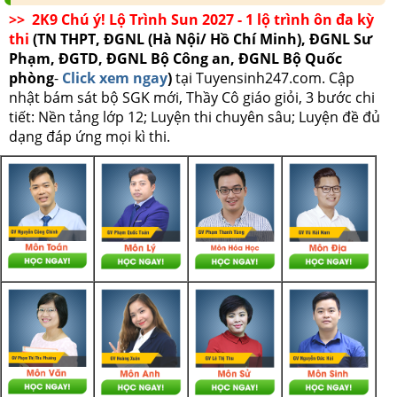
>> 2K9 Chú ý! Lộ Trình Sun 2027 - 1 lộ trình ôn đa kỳ
thi
(TN THPT, ĐGNL (Hà Nội/ Hồ Chí Minh), ĐGNL Sư
Phạm, ĐGTD, ĐGNL Bộ Công an, ĐGNL Bộ Quốc
phòng
-
Click xem ngay
)
tại Tuyensinh247.com.
Cập
nhật bám sát bộ SGK mới, Thầy Cô giáo giỏi, 3 bước chi
tiết: Nền tảng lớp 12; Luyện thi chuyên sâu; Luyện đề đủ
dạng đáp ứng mọi kì thi.