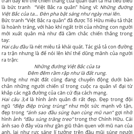
tràn đầy khí thế chiến thắng của quân dân ta mà tiêu biểu
là bức tranh “Việt Bắc ra quân” hùng vĩ:
Những đường
Việt Bắc của ta… Đèn pha bật sáng như ngày mai lên.
Bức tranh “Việt Bắc ra quân” đã được Tố Hữu miêu tả thật
là hoành tráng, với hào khí ngất trời của những con người
mới xuất quân mà như đã cầm chắc chiến thắng trong
tay:
Hai câu đầu
là nét miêu tả khái quát. Tác giả tả con đường
ra trận nhưng là để nói lên khí thế
dũng mãnh của người
ra trận:
Những đường Việt Bắc của ta
Đêm đêm rầm rập như là đất rung.
Tưởng như mặt đất cũng đang chuyển động dưới bàn
chân những người chiến sĩ trong cuộc ra quân vĩ đại từ
khắp các ngã đường của căn cứ địa cách mạng.
Hai câu 3,4
là hình ảnh quân đi rất đẹp. Đẹp trong đội
ngũ
“điệp điệp trùng trùng”
như một sức mạnh vô tận,
đẹp trong
“ánh sao đầu súng bạn cùng mũ nan”
gợi nhớ
hình ảnh
“đầu súng trăng treo”
trong thơ Chính Hữu. Cái
ánh sao ở đây vừa như gần giũ thân quen với mũ nan của
anh, lại như rực sáng lí tưởng trên đầu mũi súng người