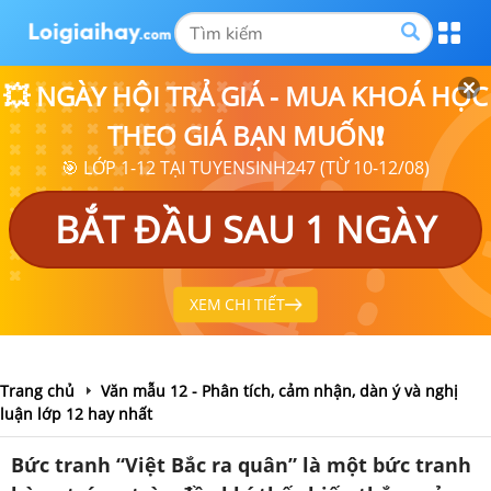
💥 NGÀY HỘI TRẢ GIÁ - MUA KHOÁ HỌC
THEO GIÁ BẠN MUỐN❗
🎯 LỚP 1-12 TẠI TUYENSINH247 (TỪ 10-12/08)
BẮT ĐẦU SAU 1 NGÀY
XEM CHI TIẾT
Trang chủ
Văn mẫu 12 - Phân tích, cảm nhận, dàn ý và nghị
luận lớp 12 hay nhất
Bức tranh “Việt Bắc ra quân” là một bức tranh