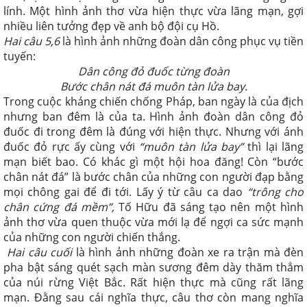
lính. Một hình ảnh thơ vừa hiện thực vừa lãng mạn, gợi
nhiều liên tưởng đẹp về anh bộ đội cụ Hồ.
Hai câu 5,6
là hình ảnh những đoàn dân công phục vụ tiền
tuyến:
Dân công đỏ đuốc từng đoàn
Bước chân nát đá muôn tàn lửa bay.
Trong cuộc kháng chiến chống Pháp, ban ngày là của địch
nhưng ban đêm là của ta. Hình ảnh đoàn dân công đỏ
đuốc đi trong đêm là đúng với hiện thực. Nhưng với ánh
đuốc đỏ rực ấy cùng với
“muôn tàn lửa bay”
thì lại lãng
mạn biết bao. Có khác gì một hội hoa đăng! Còn “bước
chân nát đá” là bước chân của những con người đạp bằng
mọi chông gai để đi tới. Lấy ý từ câu ca dao
“trông cho
chân cứng đá mềm”,
Tố Hữu đã sáng tạo nên một hình
ảnh thơ vừa quen thuộc vừa mới lạ để ngợi ca sức mạnh
của những con người chiến thắng.
Hai câu cuối
là hình ảnh những đoàn xe ra trận mà đèn
pha bật sáng quét sạch màn sương đêm dày thăm thẳm
của núi rừng Việt Bắc. Rất hiện thực mà cũng rất lãng
mạn. Đằng sau cái nghĩa thực, câu thơ còn mang nghĩa