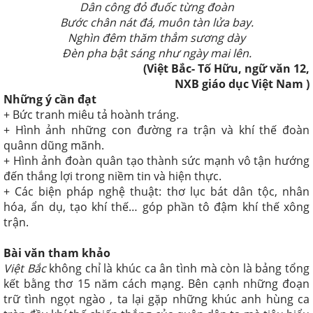
Dân công đỏ đuốc từng đoàn
Bước chân nát đá, muôn tàn lửa bay.
Nghìn đêm thăm thẳm sương dày
Ðèn pha bật sáng như ngày mai lên.
(Việt Bắc- Tố Hữu, ngữ văn 12,
NXB giáo dục Việt Nam )
Những ý cần đạt
+ Bức tranh miêu tả hoành tráng.
+ Hình ảnh những con đường ra trận và khí thế đoàn
quânn
dũng mãnh.
+ Hình ảnh đoàn quân tạo thành sức mạnh vô tận hướng
đến thắng lợi trong niềm tin và hiện thực.
+ Các biện pháp nghệ thuật: thơ lục bát dân tộc, nhân
hóa, ẩn dụ, tạo khí thế… góp phần tô đậm khí thế xông
trận.
Bài văn tham khảo
Việt Bắc
không chỉ là khúc ca ân tình mà còn là bảng tổng
kết bằng thơ 15 năm cách mạng. Bên cạnh những đoạn
trữ tình ngọt ngào , ta lại gặp những khúc anh hùng ca