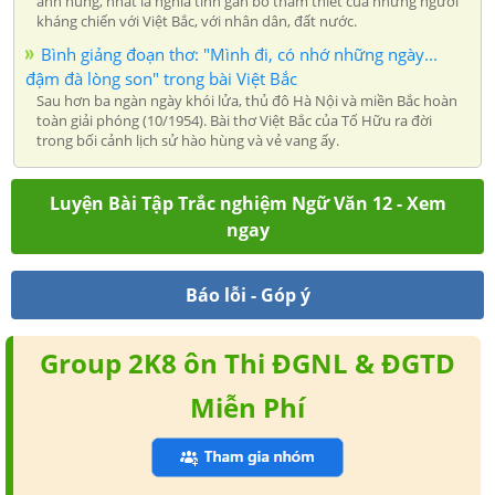
anh hùng, nhất là nghĩa tình gắn bó thắm thiết của những người
kháng chiến với Việt Bắc, với nhân dân, đất nước.
Bình giảng đoạn thơ: "Mình đi, có nhớ những ngày...
đậm đà lòng son" trong bài Việt Bắc
Sau hơn ba ngàn ngày khói lửa, thủ đô Hà Nội và miền Bắc hoàn
toàn giải phóng (10/1954). Bài thơ Việt Bắc của Tố Hữu ra đời
trong bối cảnh lịch sử hào hùng và vẻ vang ấy.
Luyện Bài Tập Trắc nghiệm Ngữ Văn 12 - Xem
ngay
Báo lỗi - Góp ý
Group 2K8 ôn Thi ĐGNL & ĐGTD
Miễn Phí