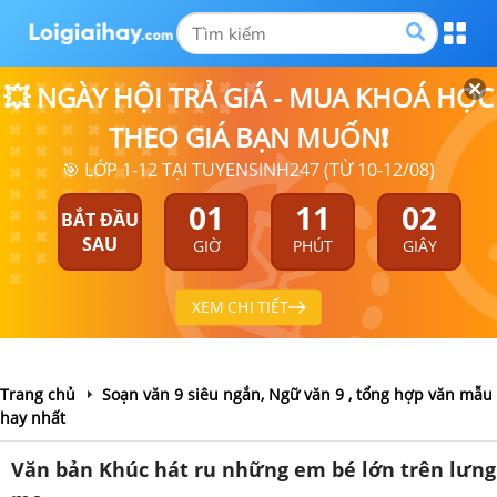
💥 NGÀY HỘI TRẢ GIÁ - MUA KHOÁ HỌC
THEO GIÁ BẠN MUỐN❗
🎯 LỚP 1-12 TẠI TUYENSINH247 (TỪ 10-12/08)
01
11
02
BẮT ĐẦU
SAU
GIỜ
PHÚT
GIÂY
XEM CHI TIẾT
Trang chủ
Soạn văn 9 siêu ngắn, Ngữ văn 9 , tổng hợp văn mẫu
hay nhất
Văn bản Khúc hát ru những em bé lớn trên lưng