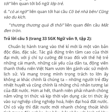
tới”
liên quan tới bổ ngữ
lớp trẻ.
d. “
có ai ngờ”
liên quan tới hai câu
Cô bé nhà bên/ Cũng
vào du kích.
“
thương thương quá đi thôi”
liên quan đến câu
Mắt
đen tròn.
Trả lời câu 5 (trang 33 SGK Ngữ văn 9, tập 2):
Chuẩn bị hành trang vào thế kỉ mới là một văn bản
độc đáo, đặc sắc. Tác giả đứng trên tầm cao của thời
đại mới, với ý chí tự cường để trao đổi với thế hệ trẻ
những cái mạnh, những cái yếu của dân ta, động viên
thanh thiếu niên Việt Nam vươn lên gánh vác sứ mệnh
lịch sử. Và mang trong mình trọng trách to lớn ấy
không ai khác chính là chúng ta – những người trẻ đầy
nhiệt huyết và cũng chính là những chủ nhân tương lai
của đất nước. Hơn ai hết, thanh niên phải nhanh chóng
nắm vững tri thức và kịp thời vận dụng các tri thức ấy
vào sự nghiệp công nghiệp hoá, hiện đại hoá đất nước.
Chỉ có vậy thì đất nước mới nhanh chóng thoát khỏi