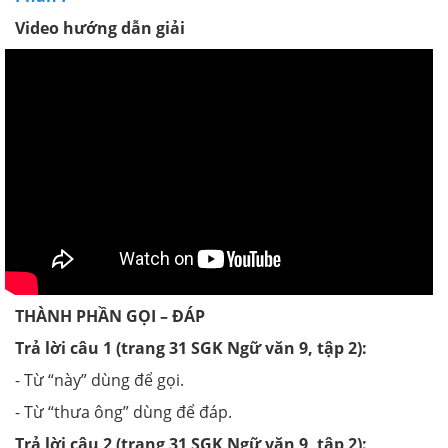
Video hướng dẫn giải
THÀNH PHẦN GỌI – ĐÁP
Trả lời câu 1 (trang 31 SGK Ngữ văn 9, tập 2):
- Từ “này” dùng để gọi.
- Từ “thưa ông” dùng để đáp.
Trả lời câu 2 (trang 31 SGK Ngữ văn 9, tập 2):