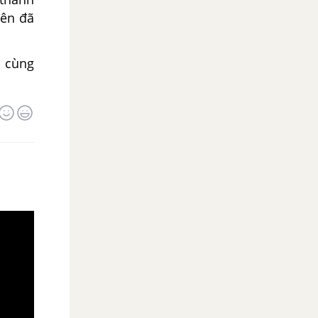
iên đã
c cùng