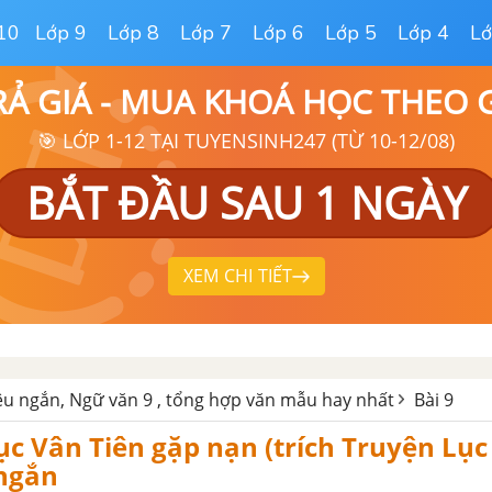
10
Lớp 9
Lớp 8
Lớp 7
Lớp 6
Lớp 5
Lớp 4
Lớ
RẢ GIÁ - MUA KHOÁ HỌC THEO
🎯 LỚP 1-12 TẠI TUYENSINH247 (TỪ 10-12/08)
BẮT ĐẦU SAU 1 NGÀY
XEM CHI TIẾT
êu ngắn, Ngữ văn 9 , tổng hợp văn mẫu hay nhất
Bài 9
ục Vân Tiên gặp nạn (trích Truyện Lục
 ngắn