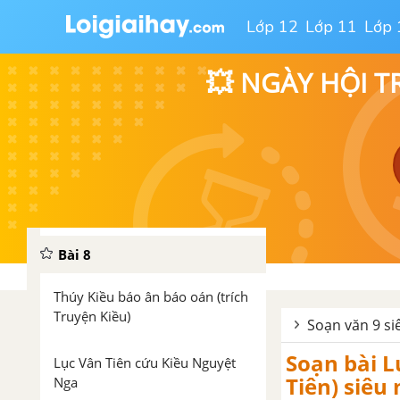
Lớp 12
Lớp 11
Lớp 
Kiều ở lầu Ngưng Bích (trích
Truyện Kiều)
💥 NGÀY HỘI T
Mã giám Sinh mua Kiều (trích
Truyện Kiều)
Trau dồi vốn từ
Viết bài tập làm văn số 2
Bài 8
Thúy Kiều báo ân báo oán (trích
Truyện Kiều)
Soạn văn 9 si
Soạn bài L
Lục Vân Tiên cứu Kiều Nguyệt
Tiên) siêu
Nga