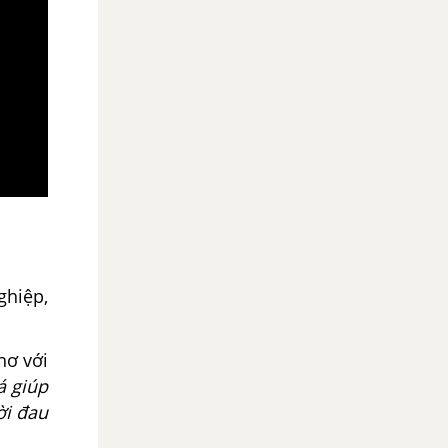
ghiệp,
hơ với
á giúp
ời đau