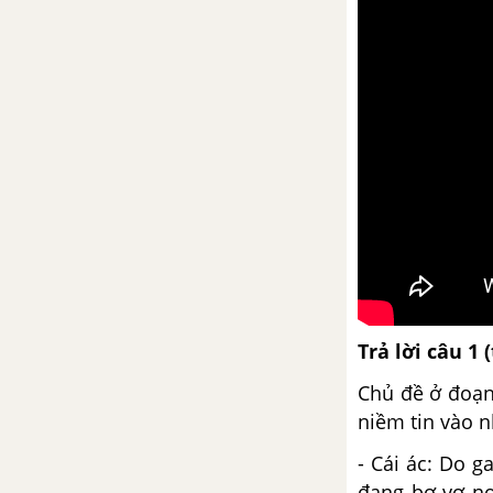
Người kể chuyện trong văn bản
tự sự
Bài 15
Chiếc lược ngà
Kiểm tra về thơ và truyện hiện
đại
Kiểm tra phần Tiếng Việt
Ôn tập phần tập làm văn
Trả lời câu 1 
Bài 16
Chủ đề ở đoạn 
niềm tin vào n
Kiểm tra tổng hợp cuối học kì 1
- Cái ác: Do g
Cố hương
đang bơ vơ nơ