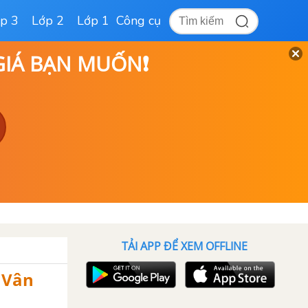
p 3
Lớp 2
Lớp 1
Công cụ
 GIÁ BẠN MUỐN❗
TẢI APP ĐỂ XEM OFFLINE
 Vân