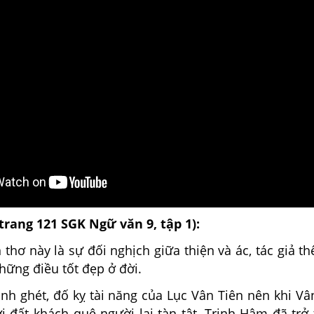
(trang 121 SGK Ngữ văn 9, tập 1):
thơ này là sự đối nghịch giữa thiện và ác, tác giả th
hững điều tốt đẹp ở đời.
anh ghét, đố kỵ tài năng của Lục Vân Tiên nên khi Vâ
i đất khách quê người lại tàn tật, Trịnh Hâm đã trở