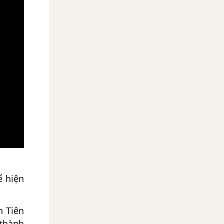
ể hiện
n Tiên
 thành