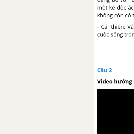
một kẻ độc ác
Ôn tập phần tập làm văn (tiếp
không còn có 
theo)
- Cái thiện: 
cuộc sống tro
Bài 17
Trả bài kiểm tra về thơ và
truyện hiện đại
Câu 2
Trả bài tập làm văn số 3
Video hướng 
Trả bài kiểm tra tổng hợp cuối
học kì 1
Những đứa trẻ (trích Thời thơ
ấu)
Bài 18