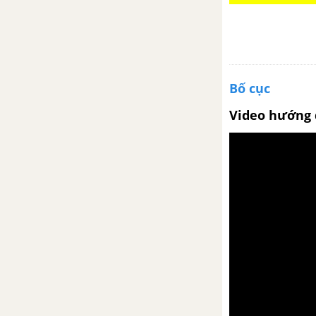
Bài 12
Khúc hát ru những em bé lớn
trên lưng mẹ
Bố cục
Video hướng 
Ánh trăng
Tổng kết về từ vựng (Luyện tập
tổng hợp)
Luyện tập viết đoạn văn tự sự
có sử dụng yếu tố nghị luận
Bài 13
Làng