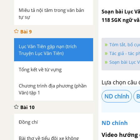
Miêu tả nội tâm trong văn bản
Soạn bài Lục Vâ
tự sự
118 SGK ngữ văn
Bài 9
Tóm tắt, bố c
Lục Vân Tiên gặp nạn (trích
Truyện Lục Vân Tiên)
Tác giả - tác
Soạn bài Lục V
Tổng kết về từ vựng
Lựa chọn câu 
Chương trình địa phương (phần
Văn) tập 1
ND chính
B
Bài 10
Đồng chí
ND chính
Video hướng 
Bài thơ về tiểu đội xe không