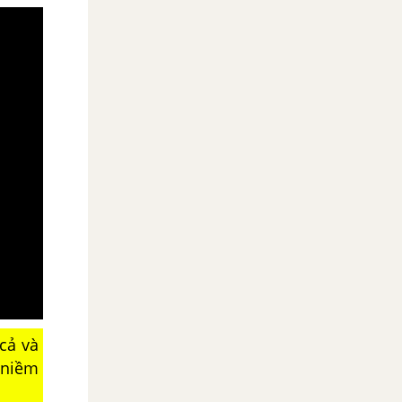
cả và
 niềm