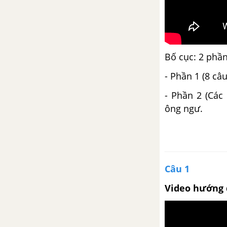
Chương trình địa phương phần
Tiếng Việt
Đối thoại, độc thoại và độc thoại
nội tâm
Bố cục: 2 phầ
- Phần 1 (8 câ
Luyện nói: tự sự kết hợp với
nghị luận và miêu tả nội tâm
- Phần 2 (Các
ông ngư.
Bài 14
Lặng lẽ Sa Pa
Ôn tập phần tiếng Việt
Câu 1
Video hướng 
Viết bài tập làm văn số 3 – Văn
tự sự