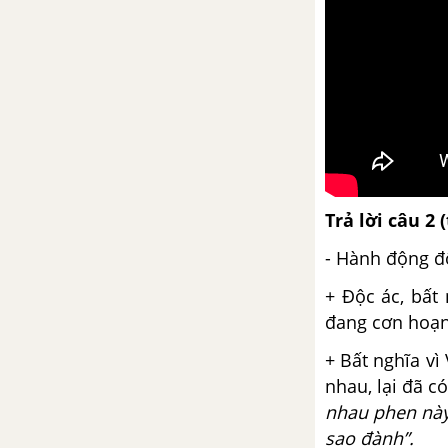
Bàn về đọc sách
Khởi ngữ
Phép phân tích và tổng hợp
Luyện tập phân tích và tổng hợp
Trả lời câu 2 
Bài 19
- Hành động độ
Tiếng nói của văn nghệ
+ Độc ác, bất
đang cơn hoạn 
Các thành phần biệt lập
+ Bất nghĩa vì
nhau, lại đã c
Nghị luận về một sự việc, hiện
tượng đời sống
nhau phen này
sao đành”.