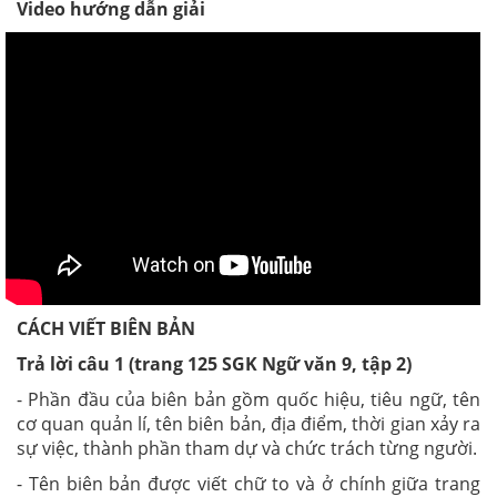
Video hướng dẫn giải
CÁCH VIẾT BIÊN BẢN
Trả lời câu 1 (trang 125 SGK Ngữ văn 9, tập 2)
- Phần đầu của biên bản gồm quốc hiệu, tiêu ngữ, tên
cơ quan quản lí, tên biên bản, địa điểm, thời gian xảy ra
sự việc, thành phần tham dự và chức trách từng người.
- Tên biên bản được viết chữ to và ở chính giữa trang