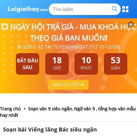
💥 NGÀY HỘI TRẢ GIÁ - MUA KHOÁ HỌC
THEO GIÁ BẠN MUỐN❗
🎯 LỚP 1-12 TẠI TUYENSINH247 (TỪ 10-12/08)
18
10
52
BẮT ĐẦU
SAU
GIỜ
PHÚT
GIÂY
XEM CHI TIẾT
Trang chủ
Soạn văn 9 siêu ngắn, Ngữ văn 9 , tổng hợp văn mẫu
hay nhất
Soạn bài Viếng lăng Bác siêu ngắn