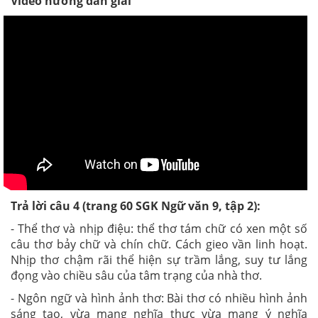
Video hướng dẫn giải
Trả lời câu 4 (trang 60 SGK Ngữ văn 9, tập 2):
- Thể thơ và nhịp điệu: thể thơ tám chữ có xen một số
câu thơ bảy chữ và chín chữ. Cách gieo vần linh hoạt.
Nhịp thơ chậm rãi thể hiện sự trầm lắng, suy tư lắng
đọng vào chiều sâu của tâm trạng của nhà thơ.
- Ngôn ngữ và hình ảnh thơ: Bài thơ có nhiều hình ảnh
sáng tạo, vừa mang nghĩa thực vừa mang ý nghĩa