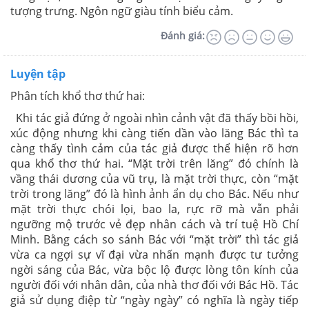
tượng trưng. Ngôn ngữ giàu tính biểu cảm.
Đánh giá:
Luyện tập
Phân tích khổ thơ thứ hai:
Khi tác giả đứng ở ngoài nhìn cảnh vật đã thấy bồi hồi,
xúc động nhưng khi càng tiến dần vào lăng Bác thì ta
càng thấy tình cảm của tác giả được thể hiện rõ hơn
qua khổ thơ thứ hai. “Mặt trời trên lăng” đó chính là
vầng thái dương của vũ trụ, là mặt trời thực, còn “mặt
trời trong lăng” đó là hình ảnh ẩn dụ cho Bác. Nếu như
mặt trời thực chói lọi, bao la, rực rỡ mà vẫn phải
ngưỡng mộ trước vẻ đẹp nhân cách và trí tuệ Hồ Chí
Minh. Bằng cách so sánh Bác với “mặt trời” thì tác giả
vừa ca ngợi sự vĩ đại vừa nhấn mạnh được tư tưởng
ngời sáng của Bác, vừa bộc lộ được lòng tôn kính của
người đối với nhân dân, của nhà thơ đối với Bác Hồ. Tác
giả sử dụng điệp từ “ngày ngày” có nghĩa là ngày tiếp