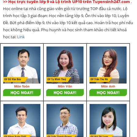
>> Học trực tuyến lớp 9 và Lộ trình UP10 trên Tuyensinh247.com
.
Học online tại nhà cũng giáo viên giỏi từ trường TOP đầu cả nước. Lộ
trình học tập 3 giai đoạn: Học nền tảng lớp 9, Ôn thi vào lớp 10, Luyện
Đề. Bứt phá điểm lớp 9, thi vào lớp 10 kết quả cao. Hoàn trả học phí nếu
học không hiệu quả. Phụ huynh và học sinh tham khảo chi tiết khoá
học tại:
Link