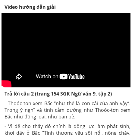
Video hướng dẫn giải
Trả lời câu 2 (trang 154 SGK Ngữ văn 9, tập 2)
- Thoóc-tơn xem Bấc “như thể là con cái của anh vậy”.
Trong ý nghĩ và tình cảm dường như Thoóc-tơn xem
Bấc như đồng loại, như bạn bè.
- Vì để cho thấy đó chính là động lực làm phát sinh,
khơi dậy ở Bấc “Tình thương yêu sôi nổi, nồng cháy,