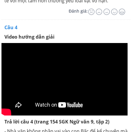
tế với một tâm hồn thương yêu loài vật vô hạn.
Đánh giá:
Câu 4
Video hướng dẫn giải
Trả lời câu 4 (trang 154 SGK Ngữ văn 9, tập 2)
- Nhà văn không nhập vai vào con Bấc để kể chuyện mà