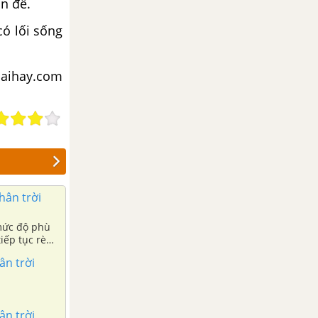
ấn đề.
có lối sống
iaihay.com
hân trời
 mức độ phù
iếp tục rèn
ân trời
ân trời