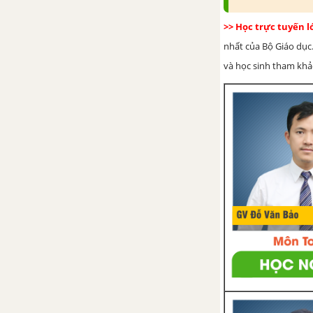
lớp 6
>> Học trực tuyến 
Nhiệm vụ 8 trang 25 SBT hoạt
nhất của Bộ Giáo dục.
động trải nghiệm, hướng nghiệp
và học sinh tham khảo 
lớp 6
Nhiệm vụ 9 trang 26 SBT hoạt
động trải nghiệm, hướng nghiệp
lớp 6
Nhiệm vụ 10 trang 26 SBT hoạt
động trải nghiệm, hướng nghiệp
lớp 6
Nhiệm vụ 11 trang 26 SBT hoạt
động trải nghiệm, hướng nghiệp
lớp 6
Chủ đề 4. NUÔI DƯỠNG