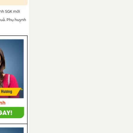
ình SGK mới
 quả. Phụ huynh