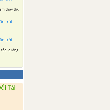
 em thấy thú
ân trời
ân trời
 tỏa lo lắng
ổi Tài