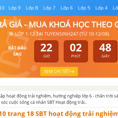
10
Lớp 9
Lớp 8
Lớp 7
Lớp 6
Lớp 5
Lớp 4
Lớ
RẢ GIÁ - MUA KHOÁ HỌC THEO
🎯 LỚP 1-12 TẠI TUYENSINH247 (TỪ 10-12/08)
22
02
47
BẮT ĐẦU
SAU
GIỜ
PHÚT
GIÂY
XEM CHI TIẾT
 tập hoạt động trải nghiệm, hướng nghiệp lớp 6 - chân trời s
sóc cuộc sống cá nhân SBT Hoạt động trải..
0 trang 18 SBT hoạt động trải nghiệm