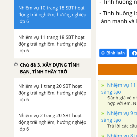
- Tình huống n
Nhiệm vụ 10 trang 18 SBT hoạt
- Tình huống l
động trải nghiệm, hướng nghiệp
lành mạnh và h
lớp 6
Nhiệm vụ 11 trang 18 SBT hoạt
động trải nghiệm, hướng nghiệp
lớp 6
Bình luận
Chủ đề 3. XÂY DỰNG TÌNH
BẠN, TÌNH THẦY TRÒ
Nhiệm vụ 11 t
Nhiệm vụ 1 trang 20 SBT hoạt
sáng tạo
động trải nghiệm, hướng nghiệp
Đánh giá về n
lớp 6
hợp với em. N
luyện.
Nhiệm vụ 9 tr
Nhiệm vụ 2 trang 20 SBT hoạt
sáng tạo
động trải nghiệm, hướng nghiệp
Trả lời các câu
lớp 6
Nhiệm vụ 8 tr