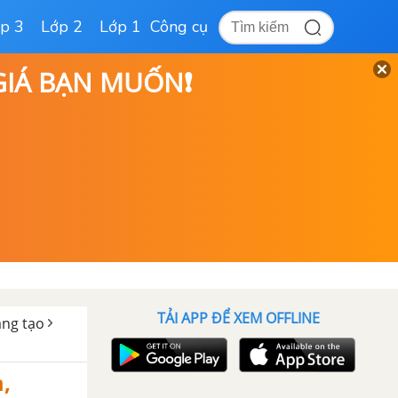
p 3
Lớp 2
Lớp 1
Công cụ
 GIÁ BẠN MUỐN❗
TẢI APP ĐỂ XEM OFFLINE
áng tạo
,