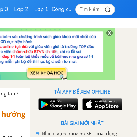
p 3
Lớp 2
Lớp 1
Công cụ
TẢI APP ĐỂ XEM OFFLINE
áng tạo
, hướng
BÀI GIẢI MỚI NHẤT
Nhiệm vụ 6 trang 66 SBT hoạt động trải nghiệm, hướng nghiệp lớp 6 - Chân trời sáng tạo