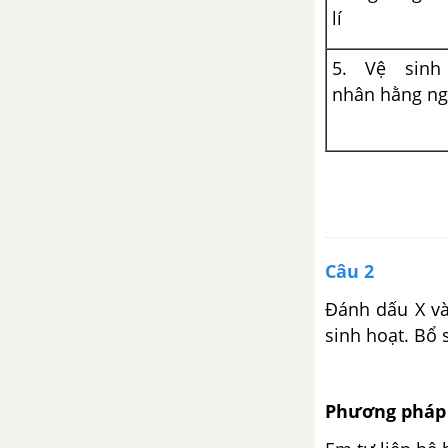
BẠN, TÌNH THẦY TRÒ
lí
Nhiệm vụ 1 trang 20 SBT hoạt
5. Vệ sinh
động trải nghiệm, hướng nghiệp
nhân hằng ng
lớp 6
Nhiệm vụ 2 trang 20 SBT hoạt
động trải nghiệm, hướng nghiệp
lớp 6
Nhiệm vụ 3 trang 21 SBT hoạt
động trải nghiệm, hướng nghiệp
Câu 2
lớp 6
Đánh dấu X và
sinh hoạt. Bổ
Nhiệm vụ 4 trang 22 SBT hoạt
động trải nghiệm, hướng nghiệp
lớp 6
Phương pháp 
Nhiệm vụ 5 trang 22 SBT hoạt