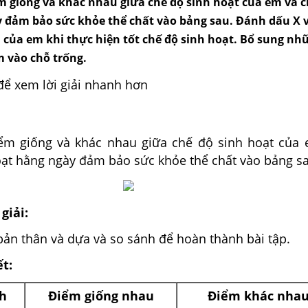
m giống và khác nhau giữa chế độ sinh hoạt của em và c
 đảm bảo sức khỏe thể chất vào bảng sau. Đánh dấu X 
 của em khi thực hiện tốt chế độ sinh hoạt. Bổ sung nh
m vào chỗ trống.
để xem lời giải nhanh hơn
ểm giống và khác nhau giữa chế độ sinh hoạt của
oạt hằng ngày đảm bảo sức khỏe thể chất vào bảng s
giải:
bản thân và dựa và so sánh để hoàn thành bài tập.
ết:
nh
Điểm giống nhau
Điểm khác nha