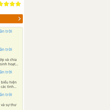
ân trời
ân trời
ớp và chia
 sinh hoạt
ân trời
 biểu hiện
 các tình
ân trời
 và sự thư