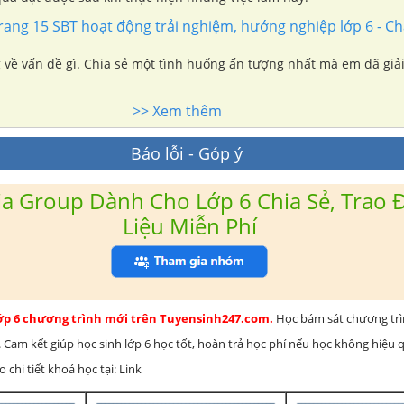
ang 15 SBT hoạt động trải nghiệm, hướng nghiệp lớp 6 - Ch
 về vấn đề gì. Chia sẻ một tình huống ấn tượng nhất mà em đã giải
>> Xem thêm
Báo lỗi - Góp ý
a Group Dành Cho Lớp 6 Chia Sẻ, Trao Đ
Liệu Miễn Phí
lớp 6 chương trình mới trên Tuyensinh247.com.
Học bám sát chương tr
 Cam kết giúp học sinh lớp 6 học tốt, hoàn trả học phí nếu học không hiệu
chi tiết khoá học tại: Link