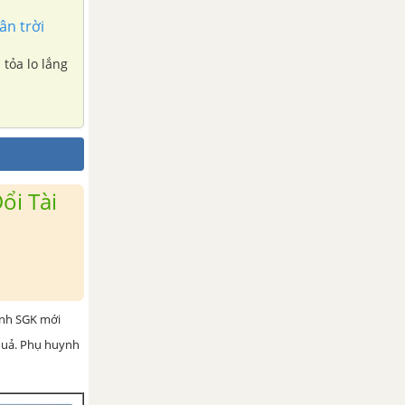
ân trời
 tỏa lo lắng
ổi Tài
ình SGK mới
 quả. Phụ huynh