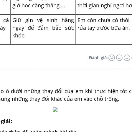
giờ học căng thẳng,...
thời gian nghỉ ngơi hợp
 cá
Giữ gìn vệ sinh hằng
Em còn chưa có thói
ày
ngày để đảm bảo sức
rửa tay trước bữa ăn.
khỏe.
Đánh giá:
o ô dưới những thay đổi của em khi thực hiện tốt 
 sung những thay đổi khác của em vào chỗ trống.
giải: