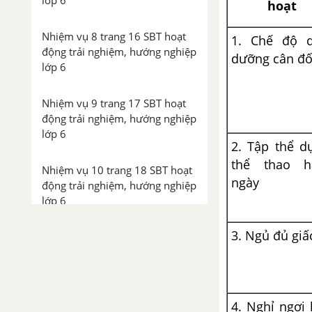
lớp 6
hoạt
Nhiệm vụ 8 trang 16 SBT hoạt
1. Chế độ d
động trải nghiệm, hướng nghiệp
dưỡng cân đố
lớp 6
Nhiệm vụ 9 trang 17 SBT hoạt
động trải nghiệm, hướng nghiệp
lớp 6
2. Tập thể d
thể thao h
Nhiệm vụ 10 trang 18 SBT hoạt
ngày
động trải nghiệm, hướng nghiệp
lớp 6
3. Ngủ đủ giấ
Nhiệm vụ 11 trang 18 SBT hoạt
động trải nghiệm, hướng nghiệp
lớp 6
Chủ đề 3. XÂY DỰNG TÌNH
4. Nghỉ ngơi