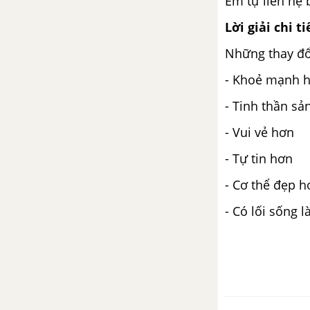
Em tự liên hệ 
động trải nghiệm, hướng nghiệp
lớp 6
Lời giải chi ti
Những thay đổi
Nhiệm vụ 6 trang 23 SBT hoạt
động trải nghiệm, hướng nghiệp
- Khoẻ mạnh 
lớp 6
- Tinh thần sả
Nhiệm vụ 7 trang 24 SBT hoạt
- Vui vẻ hơn
động trải nghiệm, hướng nghiệp
lớp 6
- Tự tin hơn
- Cơ thể đẹp h
Nhiệm vụ 8 trang 25 SBT hoạt
động trải nghiệm, hướng nghiệp
- Có lối sống 
lớp 6
Nhiệm vụ 9 trang 26 SBT hoạt
động trải nghiệm, hướng nghiệp
lớp 6