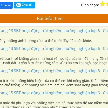
Bình chọn:
Chia sẻ
Chia sẻ
Bài tiếp theo
ang 13 SBT hoạt động trải nghiệm, hướng nghiệp lớp 6 - Ch
trống những ảnh hưởng của tư thế dưới đây đến sức khỏe.
ang 13 SBT hoạt động trải nghiệm, hướng nghiệp lớp 6 - Ch
vẽ tranh về không gian sinh hoạt và học tập của em để mang đến l
n. Đánh dấu X vào ô trước những cảm xúc của em khi ngồi học hoặc
ian sạch sẽ, gọn gàng và thoáng mát.
ang 14 SBT hoạt động trải nghiệm, hướng nghiệp lớp 6 - Ch
o ô trước những biểu hiện của cơ thể em khi nóng giận. Điền thêm
o chỗ trống. Viết những việc em làm để kiểm soát nóng giận trong
y.
ang 15 SBT hoạt động trải nghiệm, hướng nghiệp lớp 6 - Ch
o mức độ phù hợp với những việc em đã thực hiện để tạo niềm vui
 quả đạt được sau khi thực hiện những việc làm này.