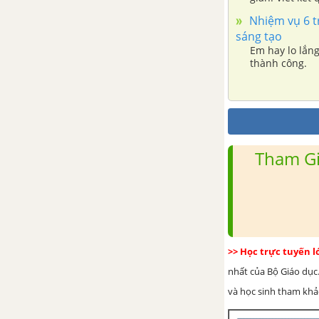
Nhiệm vụ 3 trang 29 SBT hoạt
Nhiệm vụ 6 tr
động trải nghiệm, hướng nghiệp
sáng tạo
lớp 6
Em hay lo lắng
thành công.
Nhiệm vụ 4 trang 30 SBT hoạt
động trải nghiệm, hướng nghiệp
lớp 6
Nhiệm vụ 5 trang 31 SBT hoạt
Tham Gi
động trải nghiệm, hướng nghiệp
lớp 6
Nhiệm vụ 6 trang 32 SBT hoạt
động trải nghiệm, hướng nghiệp
lớp 6
>> Học trực tuyến 
nhất của Bộ Giáo dục.
Nhiệm vụ 7 trang 32 SBT hoạt
và học sinh tham khảo 
động trải nghiệm, hướng nghiệp