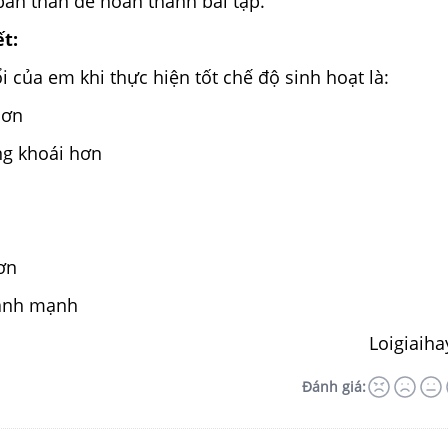
bản thân để hoàn thành bài tập.
ết:
 của em khi thực hiện tốt chế độ sinh hoạt là:
hơn
ng khoái hơn
ơn
lành mạnh
Loigiaih
Đánh giá: