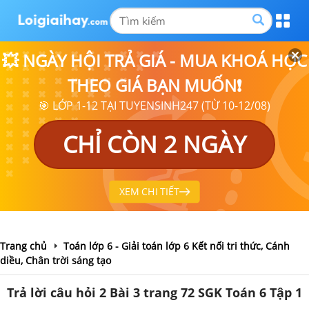
💥 NGÀY HỘI TRẢ GIÁ - MUA KHOÁ HỌC
THEO GIÁ BẠN MUỐN❗
🎯 LỚP 1-12 TẠI TUYENSINH247 (TỪ 10-12/08)
CHỈ CÒN 2 NGÀY
XEM CHI TIẾT
Trang chủ
Toán lớp 6 - Giải toán lớp 6 Kết nối tri thức, Cánh
diều, Chân trời sáng tạo
Trả lời câu hỏi 2 Bài 3 trang 72 SGK Toán 6 Tập 1