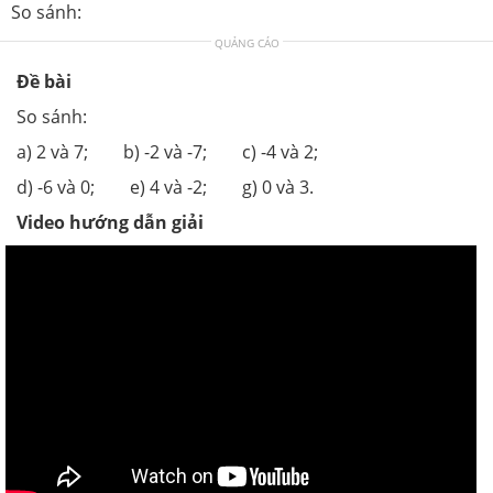
So sánh:
QUẢNG CÁO
Đề bài
So sánh:
a) 2 và 7; b) -2 và -7; c) -4 và 2;
d) -6 và 0; e) 4 và -2; g) 0 và 3.
Video hướng dẫn giải