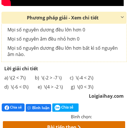
Phương pháp giải - Xem chi tiết
Mọi số nguyên dương đều lớn hơn 0
Mọi số nguyên âm đều nhỏ hơn 0
Mọi số nguyên dương đều lớn hơn bất kì số nguyên
âm nào.
Lời giải chi tiết
a) \(2 < 7\) b) \(-2 > -7 \) c) \(-4 < 2\)
d) \(-6 < 0\) e) \(4 > -2 \) g) \(0 < 3\)
Loigiaihay.com
Chia sẻ
Chia sẻ
Bình luận
Bình chọn:
Bài tiếp theo