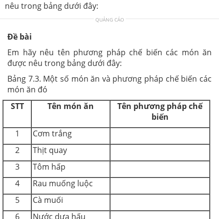
nêu trong bảng dưới đây:
QUẢNG CÁO
Đề bài
Em hãy nêu tên phương pháp chế biến các món ăn
được nêu trong bảng dưới đây:
Bảng 7.3. Một số món ăn và phương pháp chế biến các
món ăn đó
STT
Tên món ăn
Tên phương pháp chế
biến
1
Cơm trắng
2
Thịt quay
3
Tôm hấp
4
Rau muống luộc
5
Cà muối
6
Nước dưa hấu