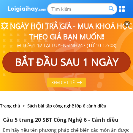
💥 NGÀY HỘI TRẢ GIÁ - MUA KHOÁ HỌC
THEO GIÁ BẠN MUỐN❗
🎯 LỚP 1-12 TẠI TUYENSINH247 (TỪ 10-12/08)
BẮT ĐẦU SAU 1 NGÀY
XEM CHI TIẾT
Trang chủ
Sách bài tập công nghệ lớp 6 cánh diều
Câu 5 trang 20 SBT Công Nghệ 6 - Cánh diều
Em hãy nêu tên phương pháp chế biến các món ăn được