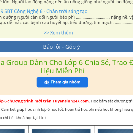
ẻ lớn. Người lao động nặng nên ăn uống giống như người lao động
ởng thành đều có nhu cầu dinh dưỡng như nhau. Trẻ em đang phát 
9 SBT Công Nghệ 6 - Chân trời sáng tạo
cung cấp nhiều chất đạm hơn so với người lớn
nh dưỡng Người cân đối Người béo phì …………………………. nặng nề, v
ạp, dễ mắc các bệnh cao huyết áp, tiểu đường, tim mạch. …………
ay chân khẳng khiu, bụng to, tóc mọc lưa thưa, sức đề kháng giảm, 
>> Xem thêm
 khuẩn, trí tuệ kém phát triển. …………………………. khỏe mạnh, hồng 
n, trí tuệ phát triển bình thường theo độ tuổi.
Báo lỗi - Góp ý
a Group Dành Cho Lớp 6 Chia Sẻ, Trao Đ
Liệu Miễn Phí
lớp 6 chương trình mới trên Tuyensinh247.com.
Học bám sát chương tr
 Cam kết giúp học sinh lớp 6 học tốt, hoàn trả học phí nếu học không hiệu
chi tiết khoá học tại: Link