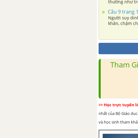
thường như tr
ở độ tuổi trư
Câu 9 trang 1
được ưu tiên 
Người suy di
khăn, chậm ch
còm, yếu ớt, t
bệnh do nhiễm
động nhanh nhẹ
Tham Gi
>> Học trực tuyến 
nhất của Bộ Giáo dục.
và học sinh tham khảo 