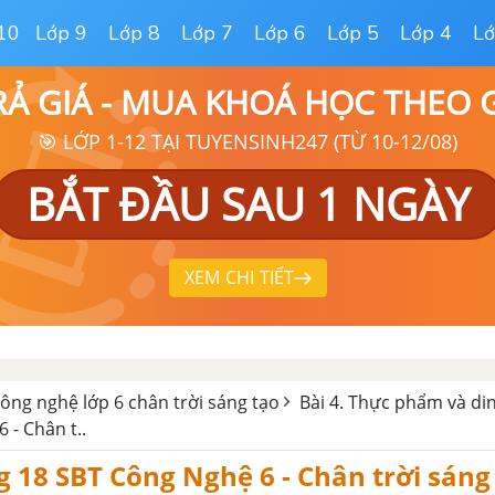
10
Lớp 9
Lớp 8
Lớp 7
Lớp 6
Lớp 5
Lớp 4
Lớ
RẢ GIÁ - MUA KHOÁ HỌC THEO
🎯 LỚP 1-12 TẠI TUYENSINH247 (TỪ 10-12/08)
BẮT ĐẦU SAU 1 NGÀY
XEM CHI TIẾT
công nghệ lớp 6 chân trời sáng tạo
Bài 4. Thực phẩm và d
 - Chân t..
g 18 SBT Công Nghệ 6 - Chân trời sáng