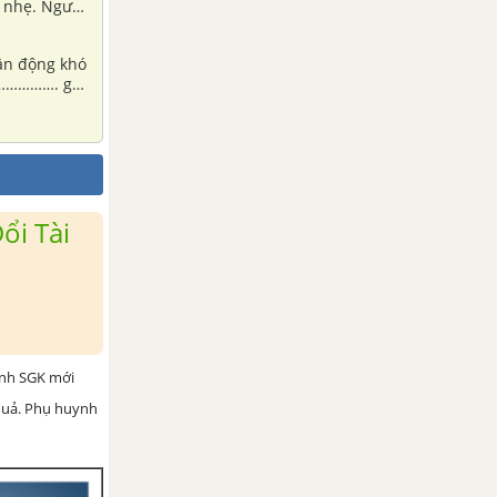
 nhẹ. Người
triển cần
ận động khó
………………. gầy
dễ mắc các
hào, vận
ổi Tài
ình SGK mới
 quả. Phụ huynh