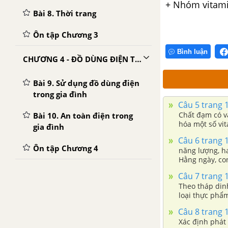
+ Nhóm vitami
Bài 8. Thời trang
Ôn tập Chương 3
Bình luận
CHƯƠNG 4 - ĐỒ DÙNG ĐIỆN TRONG GIA ĐÌNH
Bài 9. Sử dụng đồ dùng điện
trong gia đình
Câu 5 trang 1
Chất đạm có va
Bài 10. An toàn điện trong
hóa một số vit
gia đình
bào già chết đi
Câu 6 trang 1
Ôn tập Chương 4
năng lượng, ha
Hằng ngày, con
được tiêu hóa 
Câu 7 trang 1
còn tái tạo (4)
Theo tháp din
và tạo hệ miễn
loại thực phẩm n
cần được (7) 
Thịt, cá D. Gạo
Câu 8 trang 1
Xác định phát