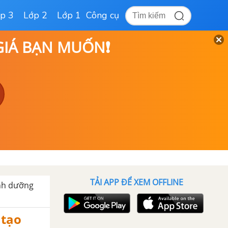
p 3
Lớp 2
Lớp 1
Công cụ
 GIÁ BẠN MUỐN❗
TẢI APP ĐỂ XEM OFFLINE
inh dưỡng
 tạo