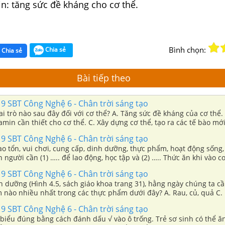
n: tăng sức đề kháng cho cơ thể.
Bình chọn:
Chia sẻ
Chia sẻ
Bài tiếp theo
9 SBT Công Nghệ 6 - Chân trời sáng tạo
i trò nào sau đây đối với cơ thể? A. Tăng sức đề kháng của cơ thể.
amin cần thiết cho cơ thể. C. Xây dựng cơ thể, tạo ra các tế bào mới
. D. Tất cả các vai trò trên.
9 SBT Công Nghệ 6 - Chân trời sáng tạo
o tổn, vui chơi, cung cấp, dinh dưỡng, thực phẩm, hoạt động sống,
 người cần (1) ….. để lao động, học tập và (2) ….. Thức ăn khi vào c
để tạo ra năng lượng và các chất (3) ….. cần thiết cho cơ thể. Chất
9 SBT Công Nghệ 6 - Chân trời sáng tạo
 ….., giúp cơ thể phát triển, lớn lên; bù đắp những (5) ….. trong quá
h dưỡng (Hình 4.5, sách giáo khoa trang 31), hằng ngày chúng ta c
 dịch để bảo vệ cơ thể. Vì vậy, muốn duy trì các (6) …. và phát triển
ào nhiều nhất trong các thực phẩm dưới đây? A. Rau, củ, quả C. Dầu, mỡ B.
…. đầy đủ chất dinh dưỡn
9 SBT Công Nghệ 6 - Chân trời sáng tạo
 biểu đúng bằng cách đánh dấu √ vào ô trống. Trẻ sơ sinh có thể ă