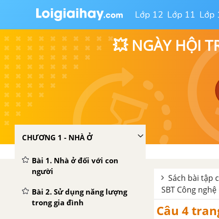
Lớp 12
Lớp 11
Lớp 
💥 NGÀY HỘI T
CHƯƠNG 1 - NHÀ Ở
Bài 1. Nhà ở đối với con
người
Sách bài tập 
SBT Công nghệ 6
Bài 2. Sử dụng năng lượng
trong gia đình
Câu 4 tran