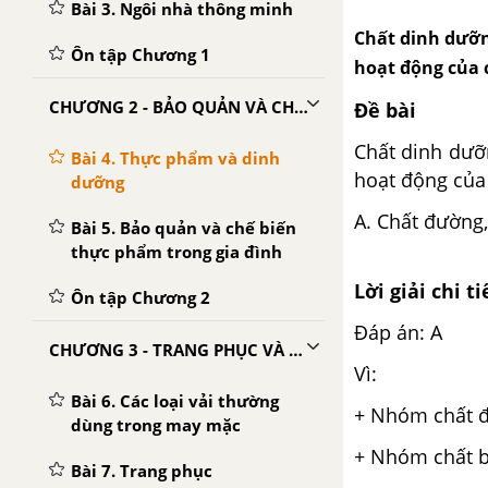
Bài 3. Ngôi nhà thông minh
Chất dinh dưỡn
Ôn tập Chương 1
hoạt động của c
CHƯƠNG 2 - BẢO QUẢN VÀ CHẾ BIẾN THỰC PHẨM
Đề bài
Chất dinh dưỡ
Bài 4. Thực phẩm và dinh
hoạt động của
dưỡng
A. Chất đườ
Bài 5. Bảo quản và chế biến
thực phẩm trong gia đình
Lời giải chi ti
Ôn tập Chương 2
Đáp án: A
CHƯƠNG 3 - TRANG PHỤC VÀ THỜI TRANG
Vì:
Bài 6. Các loại vải thường
+ Nhóm chất đ
dùng trong may mặc
+ Nhóm chất b
Bài 7. Trang phục