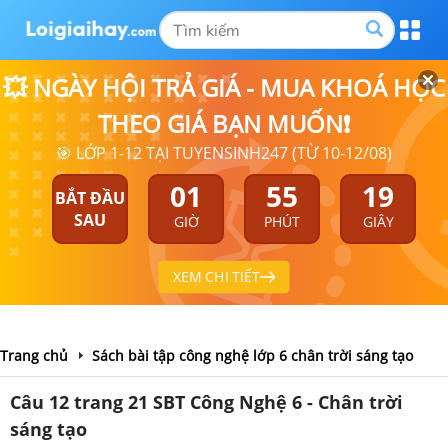
💥 NGÀY HỘI TRẢ GIÁ - MUA KHOÁ HỌC
THEO GIÁ BẠN MUỐN❗
🎯 LỚP 1-12 TẠI TUYENSINH247 (TỪ 10-12/08)
01
55
18
BẮT ĐẦU
SAU
GIỜ
PHÚT
GIÂY
XEM CHI TIẾT
Trang chủ
Sách bài tập công nghệ lớp 6 chân trời sáng tạo
Câu 12 trang 21 SBT Công Nghệ 6 - Chân trời
sáng tạo