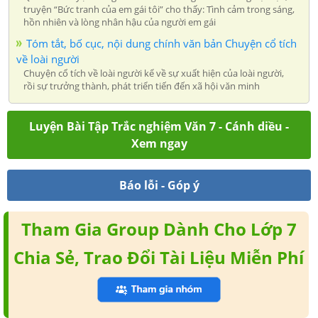
truyện “Bức tranh của em gái tôi” cho thấy: Tình cảm trong sáng,
hồn nhiên và lòng nhân hậu của người em gái
Tóm tắt, bố cục, nội dung chính văn bản Chuyện cổ tích
về loài người
Chuyện cổ tích về loài người kể về sự xuất hiện của loài người,
rồi sự trưởng thành, phát triển tiến đến xã hội văn minh
Luyện Bài Tập Trắc nghiệm Văn 7 - Cánh diều -
Xem ngay
Báo lỗi - Góp ý
Tham Gia Group Dành Cho Lớp 7
Chia Sẻ, Trao Đổi Tài Liệu Miễn Phí