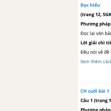
Đọc hiểu
Tổng kiểm soát phương tiện
giao thông
(trang 12, SG
Phương pháp 
Thực hành tiếng Việt bài 10
Đọc lại văn bản
Phương tiện vận chuyển của các
Lời giải chi ti
dân tộc thiểu số Việt Nam
Đều nói về đề 
Viết bản tường trình
Xem thêm cách
Nghe và tóm tắt ý chính của bài
nói
Tự đánh giá bài 10
CH cuối bài 1
Câu 1 (trang 
Ôn tập và tự đánh giá cuối học
kì II
Phương pháp 