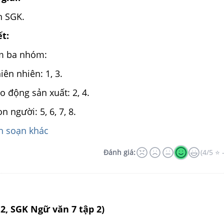
n SGK.
ết:
àm ba nhóm:
iên nhiên: 1, 3.
o động sản xuất: 2, 4.
n người: 5, 6, 7, 8.
 soạn khác
Đánh giá:
(4/5 ⭐ 
12, SGK Ngữ văn 7 tập 2)