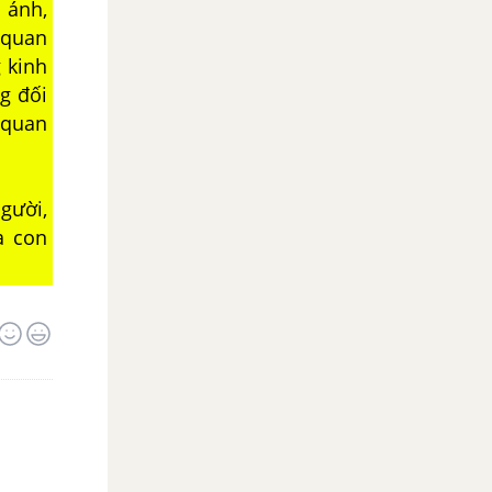
 ánh,
 quan
 kinh
g đối
 quan
gười,
à con