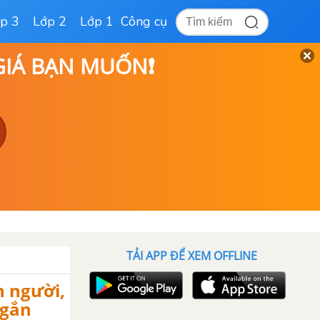
p 3
Lớp 2
Lớp 1
Công cụ
 GIÁ BẠN MUỐN❗
TẢI APP ĐỂ XEM OFFLINE
n người,
ngắn