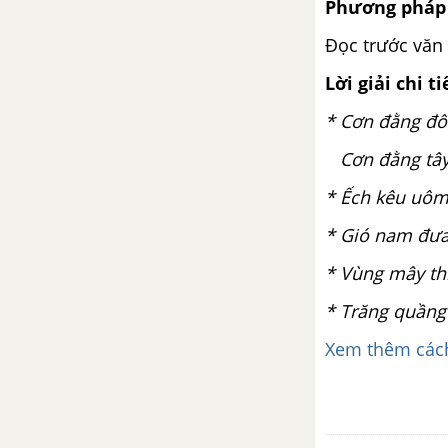
Phương pháp 
Đọc trước văn 
Người ngồi đợi trước hiên nhà
Lời giải chi ti
Thực hành tiếng Việt bài 9
* Cơn đằng đô
Trưa tha hương
Cơn đằng tây
* Ếch kêu uôm
Viết bài văn biểu cảm về một
con người hoặc sự việc
* Gió nam đưa
* Vùng mây thì
Trao đổi về một vấn đề
* Trăng quầng 
Tự đánh giá bài 9
Xem thêm cách
Bài 10. Văn bản thông tin
Ghe xuồng Nam Bộ