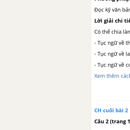
Đọc kỹ văn bả
Tự đánh giá cuối học kì II
Lời giải chi ti
Có thể chia l
- Tục ngữ về th
- Tục ngữ về la
- Tục ngữ về co
Xem thêm cách
CH cuối bài 2
Câu 2 (trang 