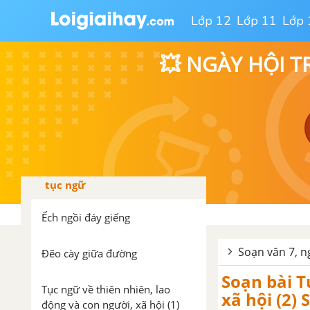
Giải thích quy tắc, luật lệ của
Lớp 12
Lớp 11
Lớp 
một hoạt động hay trò chơi
💥 NGÀY HỘI T
Tự đánh giá bài 5
Nội dung ôn tập học kì I
Tự đánh giá cuối học kì I
Bài 6. Truyện ngụ ngôn và
tục ngữ
Ếch ngồi đáy giếng
Soạn văn 7, ng
Đẽo cày giữa đường
Soạn bài Tu
Tục ngữ về thiên nhiên, lao
xã hội (2
động và con người, xã hội (1)