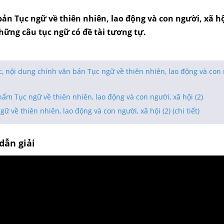
ản Tục ngữ về thiên nhiên, lao động và con người, xã hội
hững câu tục ngữ có đề tài tương tự.
ục, nội dung chính văn bản Tục ngữ về thiên nhiên, lao động và con 
phẩm Tục ngữ về thiên nhiên, lao động và con người, xã hội (2)
gữ về thiên nhiên, lao động và con người, xã hội (2) (chi tiết)
dẫn giải