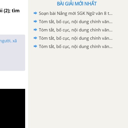
BÀI GIẢI MỚI NHẤT
 (2); tìm
Soạn bài Nắng mới SGK Ngữ văn 8 tập 1 Cánh diều - chi tiết
Tóm tắt, bố cục, nội dung chính văn bản Phương tiện vận chuyển của các dân tộc thiểu số Việt Nam
Tóm tắt, bố cục, nội dung chính văn bản Ghe xuồng Nam Bộ
Tóm tắt, bố cục, nội dung chính văn bản Trưa tha hương
người, xã
Tóm tắt, bố cục, nội dung chính văn bản Người ngồi đợi trước hiên nhà