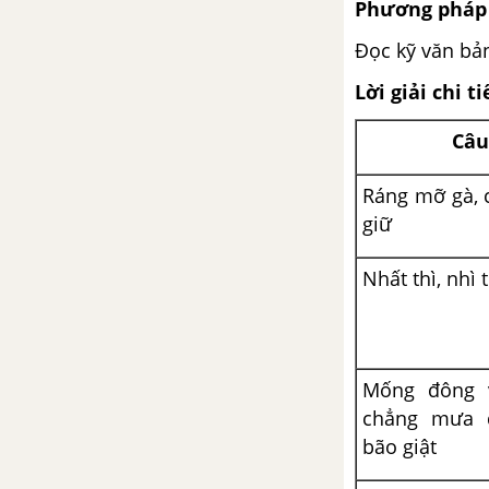
Phương pháp 
Đọc kỹ văn bả
Lời giải chi ti
Câu
Ráng mỡ gà, 
giữ
Nhất thì, nhì 
Mống đông v
chẳng mưa 
bão giật