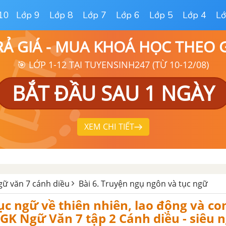
10
Lớp 9
Lớp 8
Lớp 7
Lớp 6
Lớp 5
Lớp 4
Lớ
RẢ GIÁ - MUA KHOÁ HỌC THEO
🎯 LỚP 1-12 TẠI TUYENSINH247 (TỪ 10-12/08)
BẮT ĐẦU SAU 1 NGÀY
XEM CHI TIẾT
ữ văn 7 cánh diều
Bài 6. Truyện ngụ ngôn và tục ngữ
̣c ngữ về thiên nhiên, lao động và co
) SGK Ngữ Văn 7 tập 2 Cánh diều - siêu 