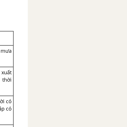
ó mưa
n xuất
 thời
ời có
ắp có