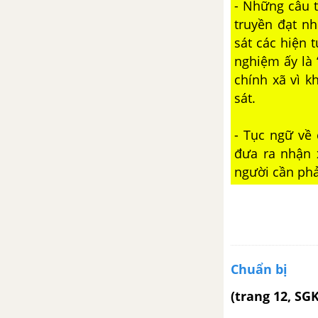
- Những câu t
truyền đạt n
Đức tính giản dị của Bác Hồ
sát các hiện 
nghiệm ấy là 
Thực hành tiếng Việt bài 8
chính xã vì 
sát.
Tượng đài vĩ đại nhất
- Tục ngữ về 
Viết bài văn nghị luận về một
đưa ra nhận 
vấn đề trong đời sống
người cần phả
Thảo luận nhóm về một vấn đề
trong đời sống
Tự đánh giá bài 8
Chuẩn bị
Bài 9. Tùy bút và tản văn
(trang 12, SG
Cây tre Việt Nam